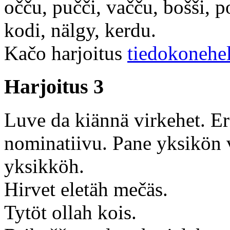
očču, pučči, vačču, bošši, p
kodi, nälgy, kerdu.
Kačo harjoitus
tiedokonehe
Harjoitus 3
Luve da kiännä virkehet. E
nominatiivu. Pane yksikön
yksikköh.
Hirvet eletäh mečäs.
Tytöt ollah kois.