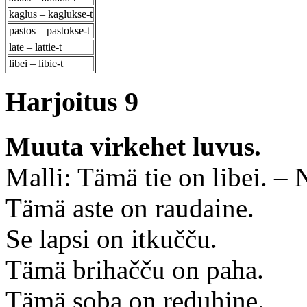
kaglus – kaglukse-t
pastos – pastokse-t
late – lattie-t
libei – libie-t
Harjoitus 9
Muuta virkehet luvus.
Malli: Tämä tie on libei. – N
Tämä aste on raudaine.
Se lapsi on itkučču.
Tämä brihačču on paha.
Tämä soba on reduhine.