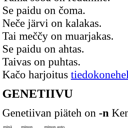
Se paidu on čoma.
Neče järvi on kalakas.
Tai meččy on muarjakas.
Se paidu on ahtas.
Taivas on puhtas.
Kačo harjoitus
tiedokonehe
GENETIIVU
Genetiivan piäteh on
-n
Ken
minä
minun
minun auto