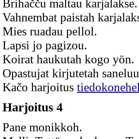
Brihačču maltau karjalakse.
Vahnembat paistah karjalak
Mies ruadau pellol.
Lapsi jo pagizou.
Koirat haukutah kogo yön.
Opastujat kirjutetah saneluu
Kačo harjoitus
tiedokonehe
Harjoitus 4
Pane monikkoh.