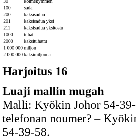
30
kolmekymmen
100
sada
200
kaksisadua
201
kaksisadua yksi
211
kaksisadua yksitostu
1000
tuhat
2000
kaksituhattu
1 000 000
miljon
2 000 000
kaksimiljonua
Harjoitus 16
Luaji mallin mugah
Malli: Kyökin Johor 54-39
telefonan noumer? – Kyöki
54-39-58.