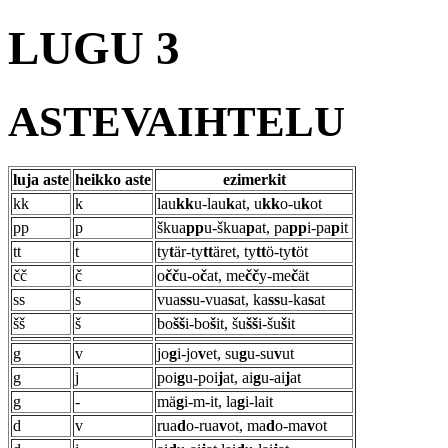
LUGU 3
ASTEVAIHTELU
luja aste
heikko aste
ezimerkit
kk
k
lau
kk
u-lau
k
at, u
kk
o-u
k
ot
pp
p
škua
pp
u-škua
p
at, pa
pp
i-pa
p
it
tt
t
ty
t
är-ty
tt
äret, ty
tt
ö-ty
t
öt
čč
č
o
čč
u-o
č
at, me
čč
y-me
č
ät
ss
s
vua
ss
u-vua
s
at, ka
ss
u-ka
s
at
šš
š
bo
šš
i-bo
š
it, šu
šš
i-šu
š
it
g
v
jo
g
i-jo
v
et, su
g
u-su
v
ut
g
j
poi
g
u-poi
j
at, ai
g
u-ai
j
at
g
-
mä
g
i-m-it, la
g
i-lait
d
v
rua
d
o-rua
v
ot, ma
d
o-ma
v
ot