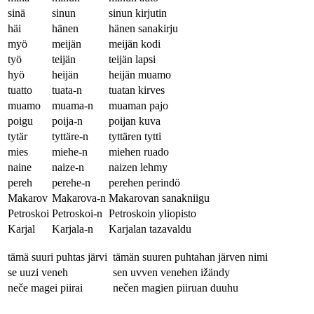
sinä
sinun
sinun kirjutin
häi
hänen
hänen sanakirju
myö
meijän
meijän kodi
työ
teijän
teijän lapsi
hyö
heijän
heijän muamo
tuatto
tuata-n
tuatan kirves
muamo
muama-n
muaman pajo
poigu
poija-n
poijan kuva
tytär
tyttäre-n
tyttären tytti
mies
miehe-n
miehen ruado
naine
naize-n
naizen lehmy
pereh
perehe-n
perehen perindö
Makarov
Makarova-n
Makarovan sanakniigu
Petroskoi
Petroskoi-n
Petroskoin yliopisto
Karjal
Karjala-n
Karjalan tazavaldu
tämä suuri puhtas järvi
tämän suuren puhtahan järven nimi
se uuzi veneh
sen uvven venehen ižändy
neče magei piirai
nečen magien piiruan duuhu