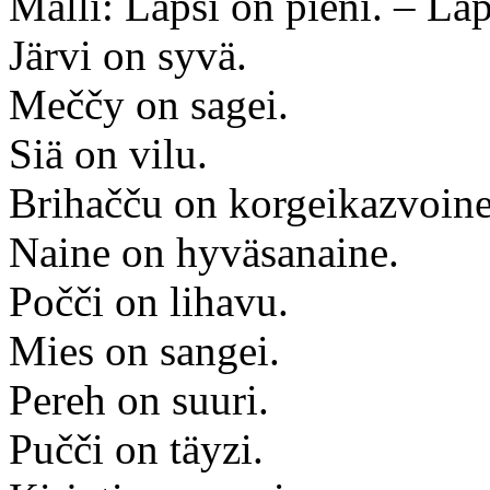
Malli: Lapsi on pieni. – Lap
Järvi on syvä.
Meččy on sagei.
Siä on vilu.
Brihačču on korgeikazvoine
Naine on hyväsanaine.
Počči on lihavu.
Mies on sangei.
Pereh on suuri.
Pučči on täyzi.