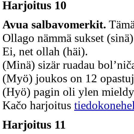
Harjoitus 10
Avua salbavomerkit.
Tämä 
Ollago nämmä sukset (sinä)
Ei, net ollah (häi).
(Minä) sizär ruadau bol’nič
(Myö) joukos on 12 opastuj
(Hyö) pagin oli ylen mieldyk
Kačo harjoitus
tiedokonehe
Harjoitus 11