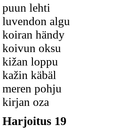
puun lehti
luvendon algu
koiran händy
koivun oksu
kižan loppu
kažin käbäl
meren pohju
kirjan oza
Harjoitus 19