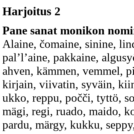
Harjoitus 2
Pane sanat monikon nomin
Alaine, čomaine, sinine, lin
pal’l’aine, pakkaine, algus
ahven, kämmen, vemmel, pien
kirjain, viivatin, syväin, kii
ukko, reppu, počči, tyttö, so
mägi, regi, ruado, maido, ko
pardu, märgy, kukku, seppy, 