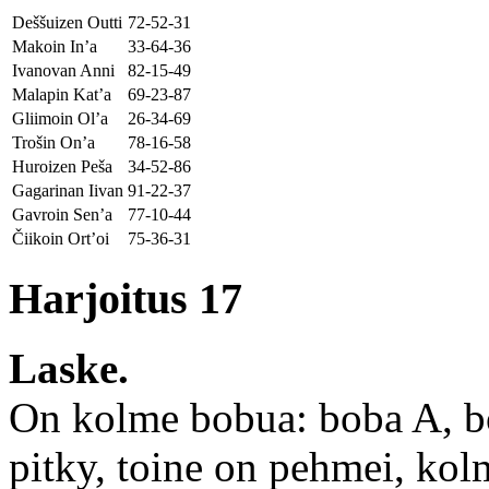
Deššuizen Outti
72-52-31
Makoin In’a
33-64-36
Ivanovan Anni
82-15-49
Malapin Kat’a
69-23-87
Gliimoin Ol’a
26-34-69
Trošin On’a
78-16-58
Huroizen Peša
34-52-86
Gagarinan Iivan
91-22-37
Gavroin Sen’a
77-10-44
Čiikoin Ort’oi
75-36-31
Harjoitus 17
Laske.
On kolme bobua: boba A, b
pitky, toine on pehmei, kol