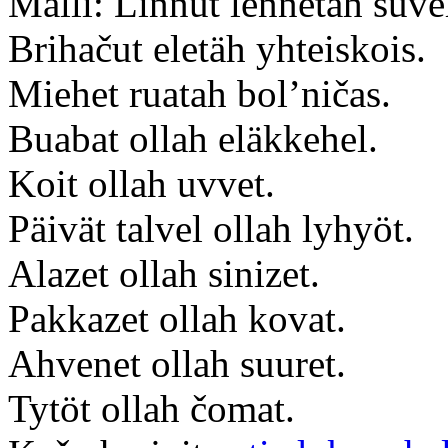
Malli: Linnut lennetäh suve
Brihačut eletäh yhteiskois.
Miehet ruatah bol’ničas.
Buabat ollah eläkkehel.
Koit ollah uvvet.
Päivät talvel ollah lyhyöt.
Alazet ollah sinizet.
Pakkazet ollah kovat.
Ahvenet ollah suuret.
Tytöt ollah čomat.