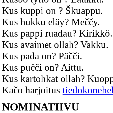
Kus kuppi on ? Škuappu.
Kus hukku eläy? Meččy.
Kus pappi ruadau? Kirikkö.
Kus avaimet ollah? Vakku.
Kus pada on? Päčči.
Kus pučči on? Aittu.
Kus kartohkat ollah? Kuop
Kačo harjoitus
tiedokonehe
NOMINATIIVU