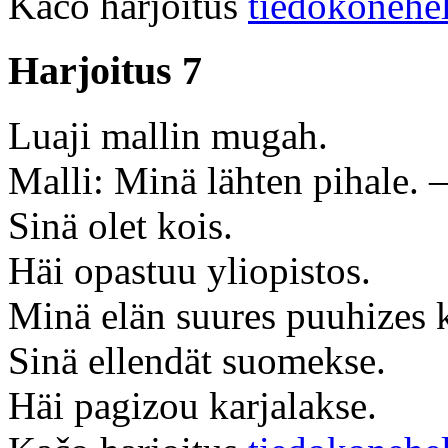
Kačo harjoitus
tiedokonehe
Harjoitus 7
Luaji mallin mugah.
Malli: Minä lähten pihale.
Sinä olet kois.
Häi opastuu yliopistos.
Minä elän suures puuhizes k
Sinä ellendät suomekse.
Häi pagizou karjalakse.