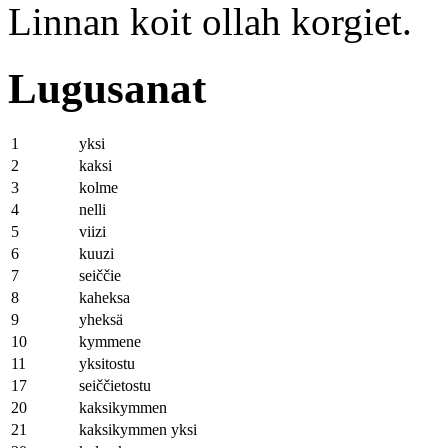
Linnan koit ollah korgiet.
Lugusanat
1
yksi
2
kaksi
3
kolme
4
nelli
5
viizi
6
kuuzi
7
seiččie
8
kaheksa
9
yheksä
10
kymmene
11
yksitostu
17
seiččietostu
20
kaksikymmen
21
kaksikymmen yksi