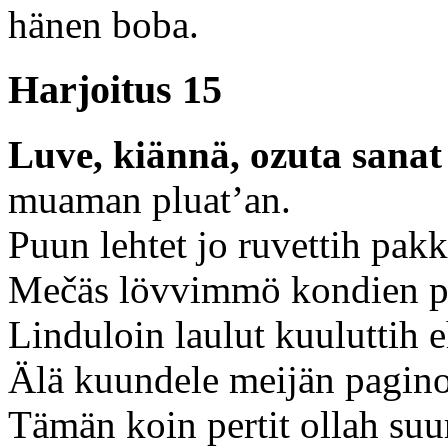
hänen boba.
Harjoitus 15
Luve, kiännä, ozuta sanat 
muaman pluat’an.
Puun lehtet jo ruvettih pa
Mečäs lövvimmö kondien p
Linduloin laulut kuuluttih e
Älä kuundele meijän pagino
Tämän koin pertit ollah suur