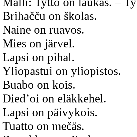
Malli: Tyttö on laukas. – Ty
Brihačču on školas.
Naine on ruavos.
Mies on järvel.
Lapsi on pihal.
Yliopastui on yliopistos.
Buabo on kois.
Died’oi on eläkkehel.
Lapsi on päivykois.
Tuatto on mečäs.