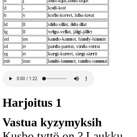
d
j
ai
d
u-ai
j
at,lai
d
u-lai
j
at
d
-
ko
d
i-koit
b
v
kor
b
i-kor
v
et, lu
b
a-lu
v
at
ld
ll
si
ld
u-si
ll
at, i
ld
u-i
ll
at
lg
ll
ve
lg
u-ve
ll
at, jä
lg
i-jä
ll
et
nd
nn
ka
nd
o-ka
nn
ot, hä
nd
y-hä
nn
ät
rd
rr
pa
rd
u-pa
rr
at, vi
rd
u-vi
rr
at
rg
rr
ku
rg
i-ku
rr
et, sä
rg
i-sä
rr
it
mb
mm
la
mb
i-la
mm
et, ra
mb
u-ra
mm
at
Harjoitus 1
Vastua kyzymyksih
Kusbo tyttö on ? Laukku.