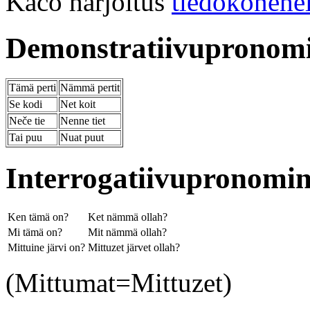
Kačo harjoitus
tiedokonehe
Demonstratiivupronom
Tämä perti
Nämmä pertit
Se kodi
Net koit
Neče tie
Nenne tiet
Tai puu
Nuat puut
Interrogatiivupronomin
Ken tämä on?
Ket nämmä ollah?
Mi tämä on?
Mit nämmä ollah?
Mittuine järvi on?
Mittuzet järvet ollah?
(Mittumat=Mittuzet)