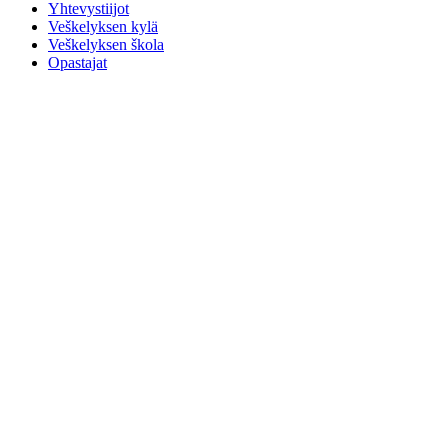
Yhtevystiijot
Veškelyksen kylä
Veškelyksen škola
Opastajat