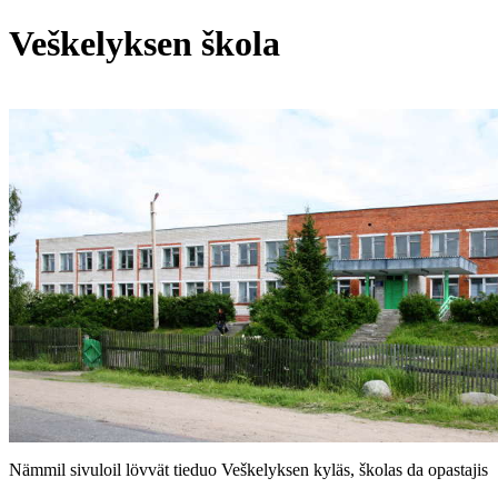
Veškelyksen škola
Nämmil sivuloil lövvät tieduo Veškelyksen kyläs, školas da opastajis