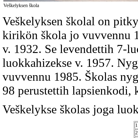
Veškelyksen škola
Veškelyksen školal on pitky 
kirikön škola jo vuvvennu 1
v. 1932. Se levendettih 7-l
luokkahizekse v. 1957. Nygö
vuvvennu 1985. Školas nyg
98 perustettih lapsienkodi,
Veškelykse školas joga luok
1
2