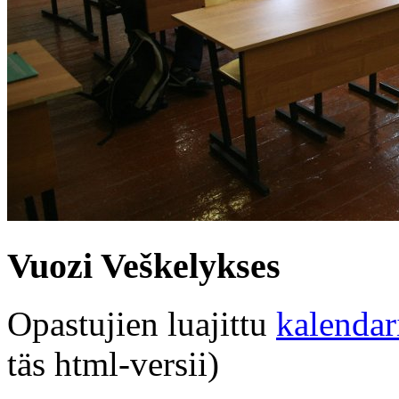
Vuozi Veškelykses
Opastujien luajittu
kalendar
täs html-versii)