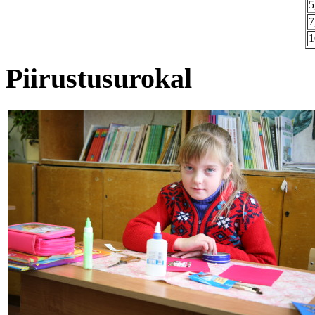
5
7
1
Piirustusurokal