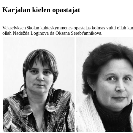
Karjalan kielen opastajat
Vekselyksen školan kahteskymmenes opastajas kolmas vuitti ollah karja
ollah Nadežda Loginova da Oksana Serebr'annikova.