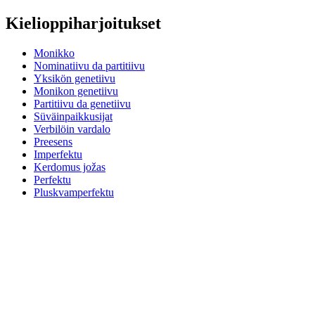
Kielioppiharjoitukset
Monikko
Nominatiivu da partitiivu
Yksikön genetiivu
Monikon genetiivu
Partitiivu da genetiivu
Süväinpaikkusijat
Verbilöin vardalo
Preesens
Imperfektu
Kerdomus jožas
Perfektu
Pluskvamperfektu