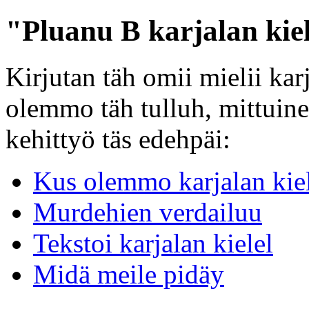
"Pluanu B karjalan kiel
Kirjutan täh omii mielii kar
olemmo täh tulluh, mittuine
kehittyö täs edehpäi:
Kus olemmo karjalan kie
Murdehien verdailuu
Tekstoi karjalan kielel
Midä meile pidäy