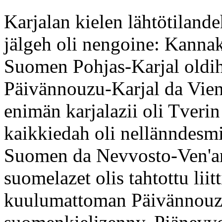
Karjalan kielen lähtötilan
jälgeh oli nengoine: Kanna
Suomen Pohjas-Karjal oldih
Päivännouzu-Karjal da Viena
enimän karjalazii oli Tverin
kaikkiedah oli nellänndesm
Suomen da Nevvosto-Ven'an
suomelazet olis tahtottu lii
kuulumattoman Päivännouz