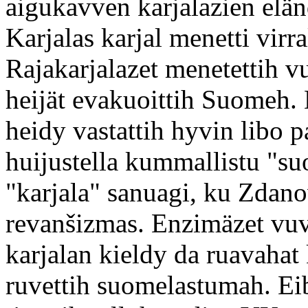
aigukavven karjalazien elän
Karjalas karjal menetti virra
Rajakarjalazet menetettih 
heijät evakuoittih Suomeh.
heidy vastattih hyvin libo p
huijustella kummallistu "suo
"karjala" sanuagi, ku Zdano
revanšizmas. Enzimäzet vuvv
karjalan kieldy da ruavahat 
ruvettih suomelastumah. Eib