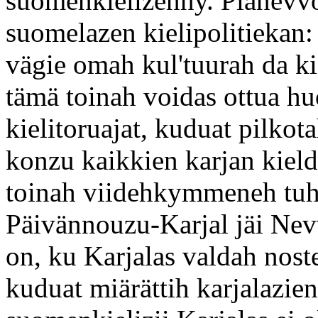
suomenkielizenny. Piänevvot
suomelazen kielipolitiekan: "
vägie omah kul'tuurah da kie
tämä toinah voidas ottua hu
kielitoruajat, kuduat pilkota
konzu kaikkien karjan kiel
toinah viidehkymmeneh tuh
Päivännouzu-Karjal jäi Nev
on, ku Karjalas valdah nost
kuduat miärättih karjalazie