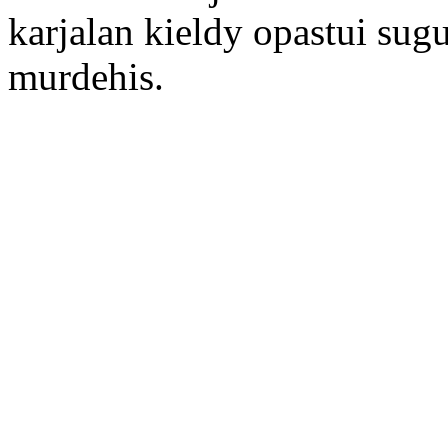
karjalan kieldy opastui sug
murdehis.