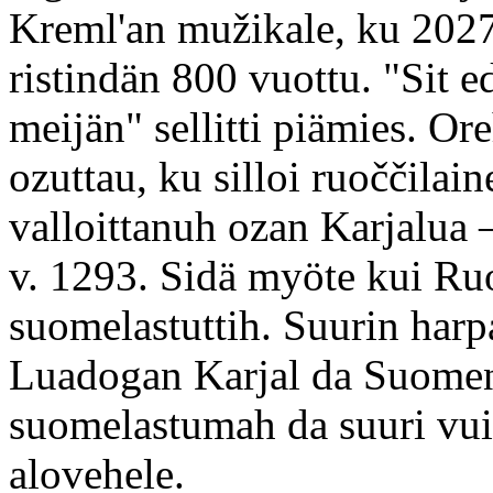
Kreml'an mužikale, ku 2027
ristindän 800 vuottu. "Sit 
meijän" sellitti piämies. O
ozuttau, ku silloi ruoččilai
valloittanuh ozan Karjalua –
v. 1293. Sidä myöte kui Ruoč
suomelastuttih. Suurin harp
Luadogan Karjal da Suomen 
suomelastumah da suuri vuit
alovehele.