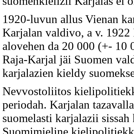
suomenkielizii Karjalas ei o
1920-luvun allus Vienan kar
Karjalan valdivo, a v. 1922
alovehen da 20 000 (+- 10 
Raja-Karjal jäi Suomen val
karjalazien kieldy suomekse
Nevvostoliitos kielipolitie
periodah. Karjalan tazavall
suomelasti karjalazii sissah 
Suomimieline kielipolitiekku