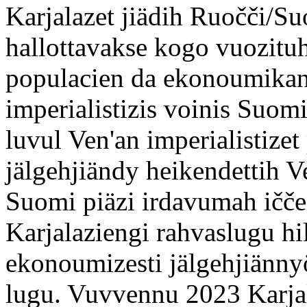
Karjalazet jiädih Ruočči/S
hallottavakse kogo vuozituh
populacien da ekonoumikan 
imperialistizis voinis Suomi
luvul Ven'an imperialistize
jälgehjiändy heikendettih V
Suomi piäzi irdavumah ičče
Karjalaziengi rahvaslugu hil
ekonoumizesti jälgehjiänny
lugu. Vuvvennu 2023 Karjala