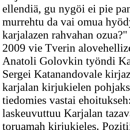
ellendiä, gu nygöi ei pie p
murrehtu da vai omua hyöd
karjalazen rahvahan ozua?"
2009 vie Tverin alovehelliz
Anatoli Golovkin työndi Ka
Sergei Katanandovale kirjaz
karjalan kirjukielen pohjaks
tiedomies vastai ehoitukseh
laskeuvuttuu Karjalan tazav
toruamah kirjukieles. Poziti