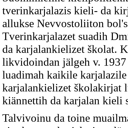
tverinkarjalazis kieli- da k
allukse Nevvostoliiton bol'
Tverinkarjalazet suadih Dmi
da karjalankielizet školat.
likvidoindan jälgeh v. 1937
luadimah kaikile karjalazile
karjalankielizet školakirjat 
kiännettih da karjalan kieli 
Talvivoinu da toine muailm