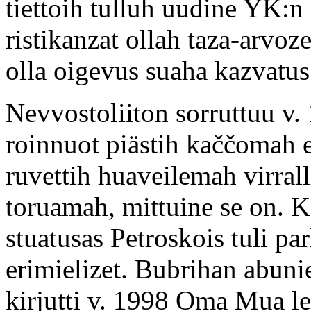
tiettoih tulluh uudine YK:
ristikanzat ollah taza-arvoze
olla oigevus suaha kazvatus
Nevvostoliiton sorruttuu v.
roinnuot piästih kaččomah e
ruvettih huaveilemah virrall
toruamah, mittuine se on. Ko
stuatusas Petroskois tuli pa
erimielizet. Bubrihan abun
kirjutti v. 1998 Oma Mua l