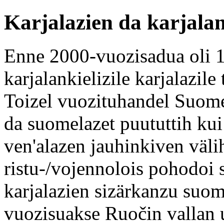
Karjalazien da karjalan 
Enne 2000-vuozisadua oli 1
karjalankielizile karjalazil
Toizel vuozituhandel Suomes
da suomelazet puututtih kui
ven'alazen jauhinkiven välih
ristu-/vojennolois pohodoi 
karjalazien sizärkanzu suom
vuozisuakse Ruočin vallan u