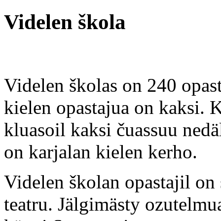
Videlen škola
Videlen školas on 240 opast
kielen opastajua on kaksi. 
kluasoil kaksi čuassuu nedäl
on karjalan kielen kerho.
Videlen školan opastajil on
teatru. Jälgimästy ozutelmu