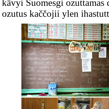
kävyi Suomesgi ozuttamas d
ozutus kaččojii ylen ihastutt