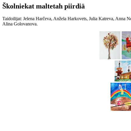
Školniekat maltetah piirdiä
Taidoilijat: Jelena Harčeva, Anžela Harkovets, Julia Katreva, Anna 
Alina Golovanova.