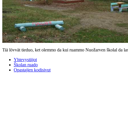
Tiä lövvät tieduo, ket olemmo da kui ruammo Nuožarven školal da las
Yhtevystiijot
Školan ruado
Opastajien kodisivut