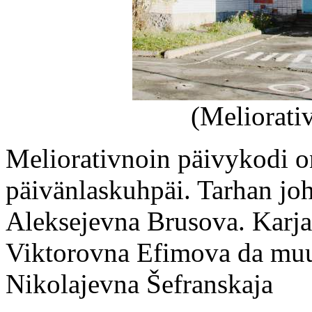
(Meliorati
Meliorativnoin päivykodi on
päivänlaskuhpäi. Tarhan jo
Aleksejevna Brusova. Karjal
Viktorovna Efimova da muu
Nikolajevna Šefranskaja