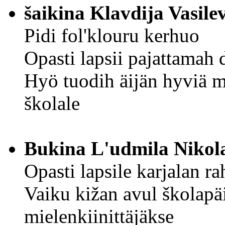
šaikina Klavdija Vasile
Pidi fol'klouru kerhuo
Opasti lapsii pajattamah 
Hyö tuodih äijän hyviä m
školale
Bukina L'udmila Nikol
Opasti lapsile karjalan r
Vaiku kižan avul školapä
mielenkiinittäjäkse