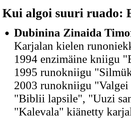
Kui algoi suuri ruado: 
Dubinina Zinaida Timo
Karjalan kielen runoniekku
1994 enzimäine kniigu 
1995 runokniigu "Silmük
2003 runokniigu "Valgei
"Biblii lapsile", "Uuzi sa
"Kalevala" kiänetty karja