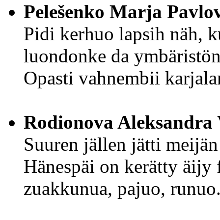
Pelešenko Marja Pavlo
Pidi kerhuo lapsih näh, k
luondonke da ymbäristö
Opasti vahnembii karjalan
Rodionova Aleksandra 
Suuren jällen jätti meijä
Hänespäi on kerätty äijy 
zuakkunua, pajuo, runuo