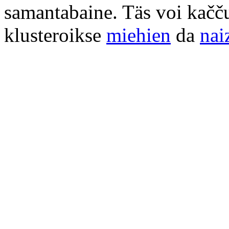
samantabaine. Täs voi kačč
klusteroikse
miehien
da
nai