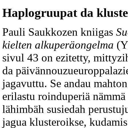
Haplogruupat da klust
Pauli Saukkozen kniigas
Su
kielten alkuperäongelma
(Yl
sivul 43 on ezitetty, mitty
da päivännouzueuroppalazie
jagavuttu. Se andau mahton 
erilastu roinduperiä nämmä 
lähimbäh susiedah perustuju
jagua klusteroikse, kudami