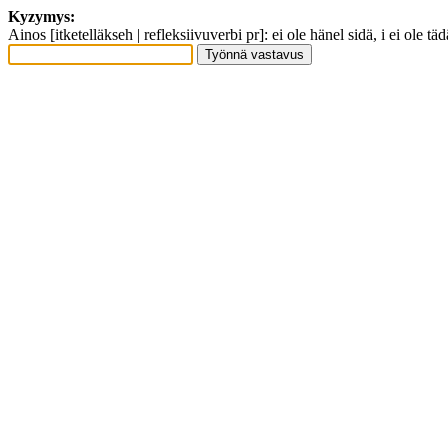
Kyzymys:
Ainos [itketelläkseh | refleksiivuverbi pr]: ei ole hänel sidä, i ei ole täd