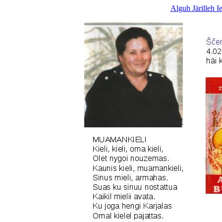
Alguh
Järilleh
I