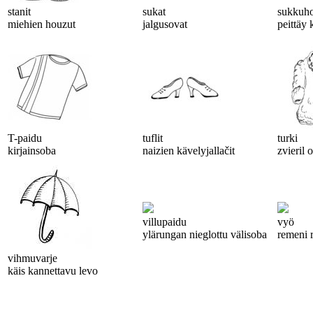
stanit
sukat
sukkuh
miehien houzut
jalgusovat
peittäy 
T-paidu
tuflit
turki
kirjainsoba
naizien kävelyjallačit
zvieril 
villupaidu
vyö
ylärungan nieglottu välisoba
remeni 
vihmuvarje
käis kannettavu levo