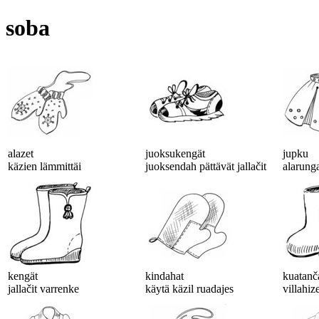
soba
alazet
juoksukengät
jupku
käzien lämmittäi
juoksendah pättävät jallačit
alarunga
kengät
kindahat
kuatanč
jallačit varrenke
käytä käzil ruadajes
villahize