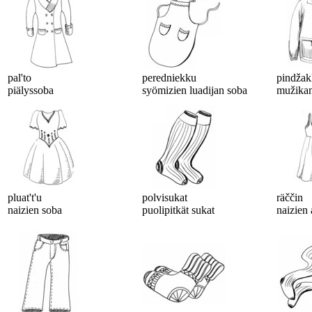
pal'to
peredniekku
pindža
piälyssoba
syömizien luadijan soba
mužikan
pluat't'u
polvisukat
räččin
naizien soba
puolipitkät sukat
naizien