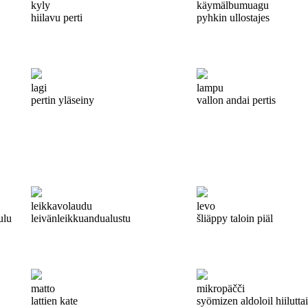
kyly
käymälbumuagu
hiilavu perti
pyhkin ullostajes
lagi
lampu
pertin yläseiny
vallon andai pertis
leikkavolaudu
levo
ulu
leivänleikkuandualustu
šliäppy taloin piäl
matto
mikropäčči
lattien kate
syömizen aldoloil hiiluttai