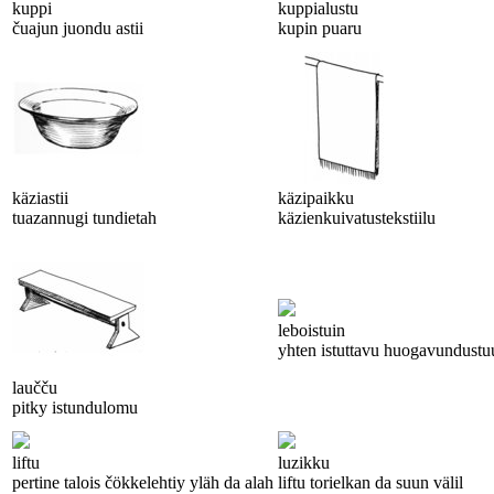
kuppi
kuppialustu
čuajun juondu astii
kupin puaru
käziastii
käzipaikku
tuazannugi tundietah
käzienkuivatustekstiilu
leboistuin
yhten istuttavu huogavundustu
laučču
pitky istundulomu
liftu
luzikku
pertine talois čökkelehtiy yläh da alah
liftu torielkan da suun välil