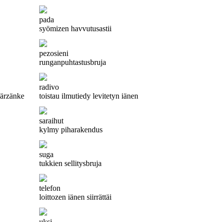
pada
syömizen havvutusastii
pezosieni
runganpuhtastusbruja
radivo
kärzänke
toistau ilmutiedy levitetyn iänen
saraihut
kylmy piharakendus
suga
tukkien sellitysbruja
telefon
loittozen iänen siirrättäi
uksi