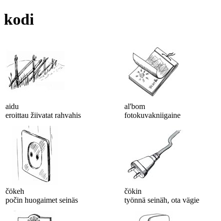
kodi
aidu
al'bom
eroittau žiivatat rahvahis
fotokuvakniigaine
čökeh
čökin
počin huogaimet seinäs
työnnä seinäh, ota vägie