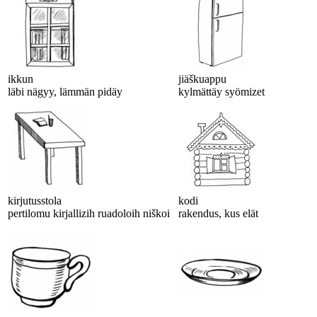
ikkun
jiäškuappu
läbi nägyy, lämmän pidäy
kylmättäy syömizet
kirjutusstola
kodi
pertilomu kirjallizih ruadoloih niškoi
rakendus, kus elät