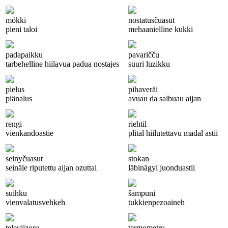
mökki
nostatusčuasut
pieni taloi
mehaanielline kukki
padapaikku
pavaričču
tarbehelline hiilavua padua nostajes
suuri luzikku
pielus
pihaveräi
piänalus
avuau da salbuau aijan
rengi
riehtil
vienkandoastie
plital hiilutettavu madal astii
seinyčuasut
stokan
seinäle riputettu aijan ozuttai
läbinägyi juonduastii
suihku
šampuni
vienvalatusvehkeh
tukkienpezoaineh
televiizoru
termometru