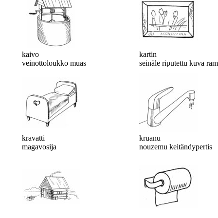
kaivo
kartin
veinottoloukko muas
seinäle riputettu kuva ra
kravatti
kruanu
magavosija
nouzemu keitändypertis