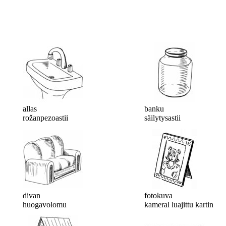
allas
banku
rožanpezoastii
säilytysastii
divan
fotokuva
huogavolomu
kameral luajittu kartin