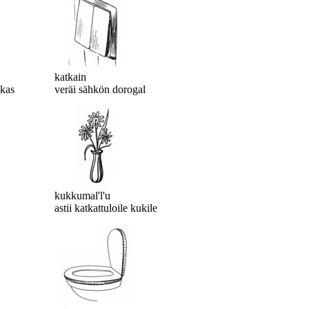
katkain
mkas
veräi sähkön dorogal
kukkumal'l'u
astii katkattuloile kukile