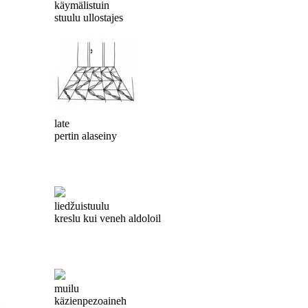
käymälistuin
stuulu ullostajes
late
pertin alaseiny
liedžuistuulu
kreslu kui veneh aldoloil
muilu
käzienpezoaineh