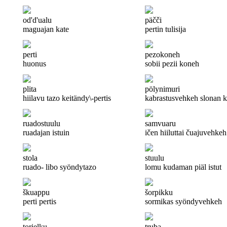
od'd'ualu
päčči
maguajan kate
pertin tulisija
perti
pezokoneh
huonus
sobii pezii koneh
plita
pölynimuri
hiilavu tazo keitändy\-pertis
kabrastusvehkeh slonan 
ruadostuulu
samvuaru
ruadajan istuin
ičen hiiluttai čuajuvehkeh
stola
stuulu
ruado- libo syöndytazo
lomu kudaman piäl istut
škuappu
šorpikku
perti pertis
sormikas syöndyvehkeh
torielku
truba