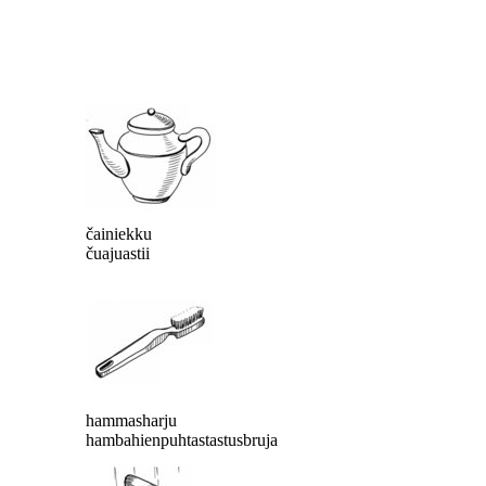
čainiekku
čuajuastii
hammasharju
hambahienpuhtastastusbruja