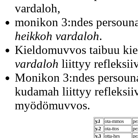
vardaloh,
monikon 3:ndes persouna
heikkoh vardaloh
.
Kieldomuvvos taibuu kie
vardaloh
liittyy refleksi
Monikon 3:ndes persounas
kudamah liittyy refleksiiv
myödömuvvos.
y.l
ota-mmos
pe
y.2
ota-ttos
pe
y.3
otta-hes
pe