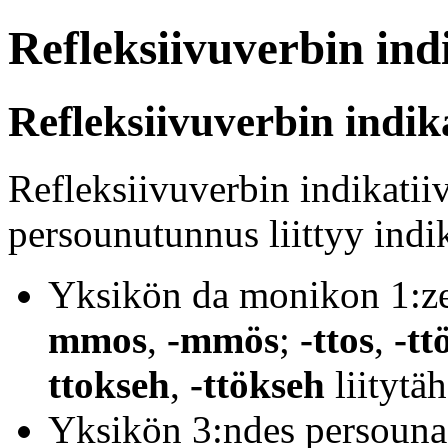
Refleksiivuverbin ind
Refleksiivuverbin indik
Refleksiivuverbin indikatii
persounutunnus liittyy indi
Yksikön da monikon 1:zes
mmos
,
-mmös
;
-ttos
,
-tt
ttokseh
,
-ttökseh
liitytä
Yksikön 3:ndes persouna