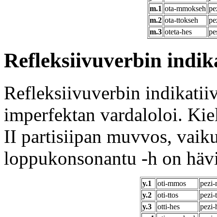
m.1
ota-mmokseh
pe
m.2
ota-ttokseh
pe
m.3
oteta-hes
pe
Refleksiivuverbin indik
Refleksiivuverbin indikatii
imperfektan vardaloloi. Ki
II partisiipan muvvos, vaik
loppukonsonantu -h on hävi
y.1
oti-mmos
pezi
y.2
oti-ttos
pezi-
y.3
otti-hes
pezi-