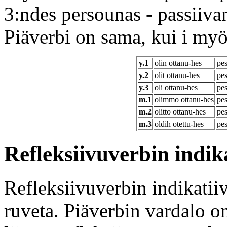
3:ndes persounas - passiiva
Piäverbi on sama, kui i m
y.1
olin ottanu-hes
pe
y.2
olit ottanu-hes
pe
y.3
oli ottanu-hes
pe
m.1
olimmo ottanu-hes
pe
m.2
olitto ottanu-hes
pe
m.3
oldih otettu-hes
pes
Refleksiivuverbin indi
Refleksiivuverbin indikatii
ruveta. Piäverbin vardalo 