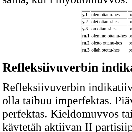
y.1
olen ottanu-hes
p
y.2
olet ottanu-hes
p
y.3
on ottanu-hes
p
m.1
olemmo ottanu-hes
p
m.2
oletto ottanu-hes
p
m.3
ollah otettu-hes
p
Refleksiivuverbin indi
Refleksiivuverbin indikati
olla taibuu imperfektas. Piä
perfektas. Kieldomuvvos ta
käytetäh aktiivan II partis