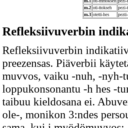
m.1
oti-mmokseh
pezi
m.2
oti-ttokseh
pezi-
m.3
otetti-hes
pezti
Refleksiivuverbin indik
Refleksiivuverbin indikatii
preezensas. Piäverbii käytet
muvvos, vaiku -nuh, -nyh-
loppukonsonantu -h hes -t
taibuu kieldosana ei. Abuve
ole-, monikon 3:ndes perso
sama, kui i myödömuvvos: