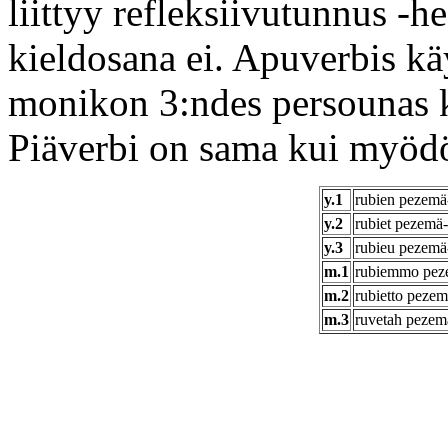
liittyy refleksiivutunnus -
kieldosana ei. Apuverbis kä
monikon 3:ndes persounas 
Piäverbi on sama kui myö
y.1
rubien pezemä
y.2
rubiet pezemä
y.3
rubieu pezemä
m.1
rubiemmo pez
m.2
rubietto pezem
m.3
ruvetah pezem