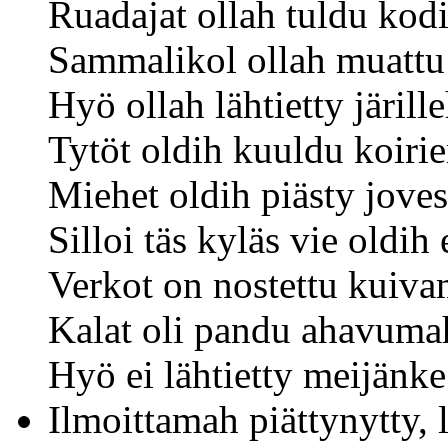
Ruadajat ollah tuldu kodi
Sammalikol ollah muattu 
Hyö ollah lähtietty järille
Tytöt oldih kuuldu koiri
Miehet oldih piästy joves
Silloi täs kyläs vie oldih 
Verkot on nostettu kuiva
Kalat oli pandu ahavuma
Hyö ei lähtietty meijänke
Ilmoittamah piättynytty,