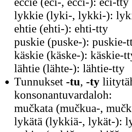
eččie (eči-, ečči-): eči-tty
lykkie (lyki-, lykki-): lyk
ehtie (ehti-): ehti-tty
puskie (puske-): puskie-t
käskie (käske-): käskie-tt
lähtie (lähte-): lähtie-tty
Tunnukset
-tu
,
-ty
liityt
konsonantuvardaloh:
mučkata (mučkua-, mučka
lykätä (lykkiä-, lykät-): l