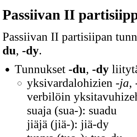
Passiivan II partisiip
Passiivan II partisiipan tun
du
,
-dy
.
Tunnukset
-du
,
-dy
liityt
yksivardalohizien
-ja
,
verbilöin yksitavuhize
suaja (sua-): suadu
jiäjä (jiä-): jiä-dy