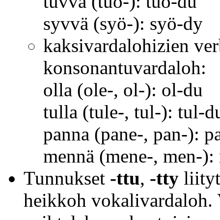
tuvva (tuo-): tuo-du
syvvä (syö-): syö-dy
kaksivardalohizien ve
konsonantuvardaloh:
olla (ole-, ol-): ol-du
tulla (tule-, tul-): tul-d
panna (pane-, pan-): p
mennä (mene-, men-):
Tunnukset
-ttu
,
-tty
liity
heikkoh vokalivardaloh. 