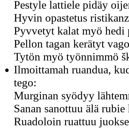
Pestyle lattiele pidäy oij
Hyvin opastetus ristikanz
Pyvvetyt kalat myö hed
Pellon tagan kerätyt vago
Tytön myö työnnimmö škol
Ilmoittamah ruandua, ku
tego:
Murginan syödyy lähtemm
Sanan sanottuu älä rubie
Ruadoloin ruattuu juoks