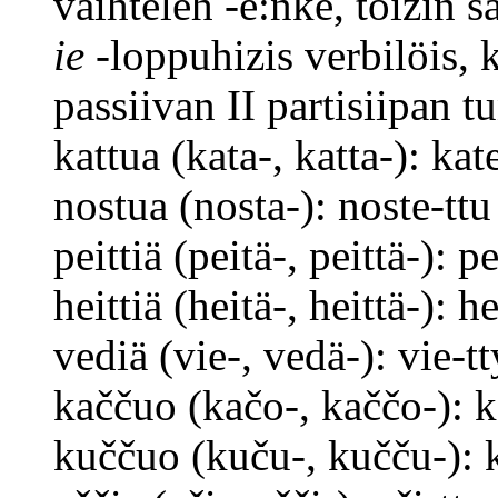
vaihteleh -e:nke, toizin 
ie
-loppuhizis verbilöis, 
passiivan II partisiipan t
kattua (kata-, katta-): kat
nostua (nosta-): noste-ttu
peittiä (peitä-, peittä-): pe
heittiä (heitä-, heittä-): he
vediä (vie-, vedä-): vie-tt
kaččuo (kačo-, kaččo-): k
kuččuo (kuču-, kučču-): 