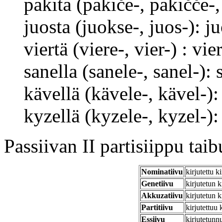
pakita (pakiče-, pakičče-,
juosta (juokse-, juos-): j
viertä (viere-, vier-) : vie
sanella (sanele-, sanel-): 
kävellä (kävele-, kävel-):
kyzellä (kyzele-, kyzel-):
Passiivan II partisiippu taib
Nominatiivu
kirjutettu ki
Genetiivu
kirjutetun k
Akkuzatiivu
kirjutetun k
Partitiivu
kirjutettuu 
Essiivu
kirjutetunn