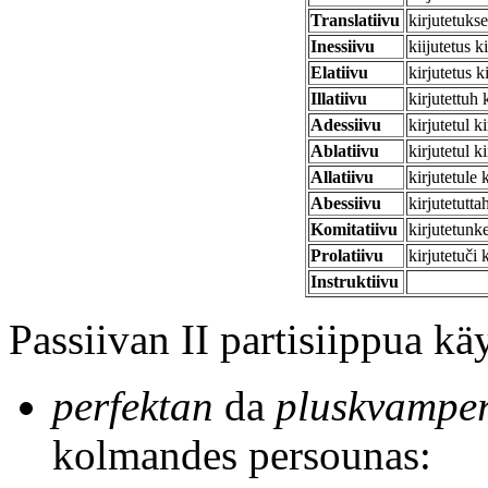
Translatiivu
kirjutetukse
Inessiivu
kiijutetus k
Elatiivu
kirjutetus k
Illatiivu
kirjutettuh 
Adessiivu
kirjutetul ki
Ablatiivu
kirjutetul k
Allatiivu
kirjutetule 
Abessiivu
kirjutetutta
Komitatiivu
kirjutetunk
Prolatiivu
kirjutetuči 
Instruktiivu
Passiivan II partisiippua kä
perfektan
da
pluskvamper
kolmandes persounas: