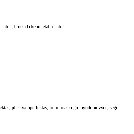
ruadua; libo sidä kehoitetah ruadua.
erfektas, pluskvamperfektas, futurumas sego myödömuvvos, sego