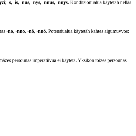
yzi
;
-s
,
-is
,
-nus
,
-nys
,
-nnus
,
-nnys
. Konditsionualua käytetäh nelläs
unas
-no
,
-nno
,
-nö
,
-nnö
. Potensiualua käytetäh kahtes aigumuvvos:
mäzes persounas imperatiivua ei käytetä. Yksikön toizes persounas