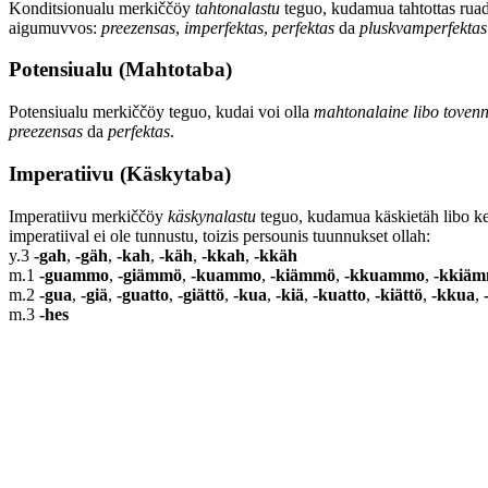
Konditsionualu merkiččöy
tahtonalastu
teguo, kudamua tahtottas ruad
aigumuvvos:
preezensas
,
imperfektas
,
perfektas
da
pluskvamperfektas
Potensiualu (Mahtotaba)
Potensiualu merkiččöy teguo, kudai voi olla
mahtonalaine libo toven
preezensas
da
perfektas
.
Imperatiivu (Käskytaba)
Imperatiivu merkiččöy
käskynalastu
teguo, kudamua käskietäh libo ke
imperatiival ei ole tunnustu, toizis persounis tuunnukset ollah:
y.3
-gah
,
-gäh
,
-kah
,
-käh
,
-kkah
,
-kkäh
m.1
-guammo
,
-giämmö
,
-kuammo
,
-kiämmö
,
-kkuammo
,
-kkiä
m.2
-gua
,
-giä
,
-guatto
,
-giättö
,
-kua
,
-kiä
,
-kuatto
,
-kiättö
,
-kkua
,
m.3
-hes