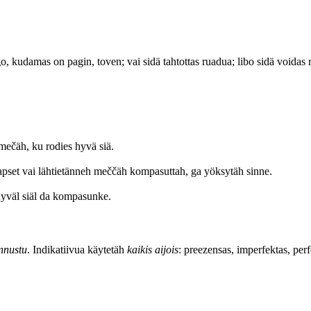
go, kudamas on pagin, toven; vai sidä tahtottas ruadua; libo sidä voidas 
 mečäh, ku rodies hyvä siä.
Lapset vai lähtietänneh meččäh kompasuttah, ga yöksytäh sinne.
hyväl siäl da kompasunke.
nnustu
. Indikatiivua käytetäh
kaikis aijois
: preezensas, imperfektas, p