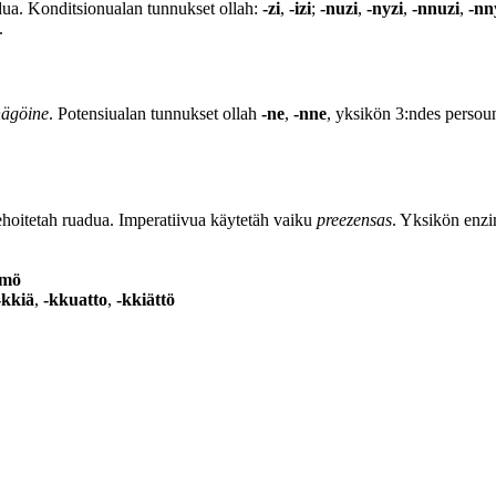
ua. Konditsionualan tunnukset ollah:
-zi
,
-izi
;
-nuzi
,
-nyzi
,
-nnuzi
,
-nn
.
nägöine
. Potensiualan tunnukset ollah
-ne
,
-nne
, yksikön 3:ndes perso
hoitetah ruadua. Imperatiivua käytetäh vaiku
preezensas
. Yksikön enzi
mmö
-kkiä
,
-kkuatto
,
-kkiättö