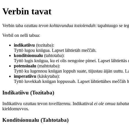
Verbin tavat
Verbin taba ozuttau
tevon kohtavundua toziolendah
: tapahtuugo se te
Verbil on nelli tabua:
indikatiivu
(tozitaba):
Tyttö lugou kniigua. Lapset lähtietäh meččäh.
konditsionualu
(tahtotaba):
Tyttö lugis kniigua, ku ei olis nengoine pimei. Lapset lähtiettäs
potensiualu
(mahtotaba):
Tyttö ku lugennou kniigan loppuh suate, tiijustau äijän uuttu. 
imperatiivu
(käskytaba):
Tyttö luvekkah kniigan loppussah. Lapset lähtiettähes meččäh 
Indikatiivu (Tozitaba)
Indikatiivu ozuttau tevon
tovellizennu
. Indikatiival
ei ole omua tabatu
kieldomuvvos.
Konditsionualu (Tahtotaba)