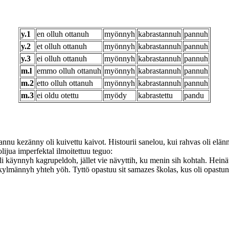
y.1
en olluh ottanuh
myönnyh
kabrastannuh
pannuh
y.2
et olluh ottanuh
myönnyh
kabrastannuh
pannuh
y.3
ei olluh ottanuh
myönnyh
kabrastannuh
pannuh
m.l
emmo olluh ottanuh
myönnyh
kabrastannuh
pannuh
m.2
etto olluh ottanuh
myönnyh
kabrastannuh
pannuh
m.3
ei oldu otettu
myödy
kabrastettu
pandu
mannu kezänny oli kuivettu kaivot. Histourii sanelou, kui rahvas oli el
lijua imperfektal ilmoitettuu teguo:
li käynnyh kagrupeldoh, jället vie nävyttih, ku menin sih kohtah. Heinät
i kylmännyh yhteh yöh. Tyttö opastuu sit samazes školas, kus oli opastu