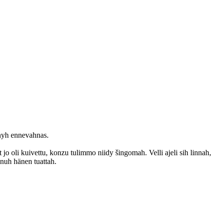
ännyh ennevahnas.
 jo oli kuivettu, konzu tulimmo niidy šingomah. Velli ajeli sih linnah,
nnuh hänen tuattah.