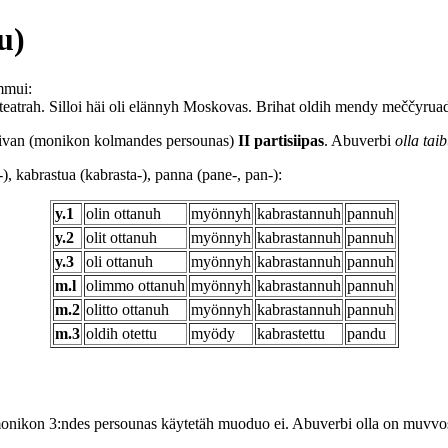
u)
mmui:
teatrah. Silloi häi oli elännyh Moskovas. Brihat oldih mendy meččyrua
siivan (monikon kolmandes persounas)
II partisiipas
. Abuverbi
olla tai
, kabrastua (kabrasta-), panna (pane-, pan-):
y.1
olin ottanuh
myönnyh
kabrastannuh
pannuh
y.2
olit ottanuh
myönnyh
kabrastannuh
pannuh
y.3
oli ottanuh
myönnyh
kabrastannuh
pannuh
m.l
olimmo ottanuh
myönnyh
kabrastannuh
pannuh
m.2
olitto ottanuh
myönnyh
kabrastannuh
pannuh
m.3
oldih otettu
myödy
kabrastettu
pandu
monikon 3:ndes persounas käytetäh muoduo ei. Abuverbi olla on muvv