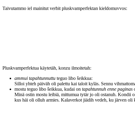
Taivutammo iel mainitut verbit pluskvamperfektan kieldomuvvos:
Pluskvamperfektua käytetäh, konzu ilmoitetah:
ammui tapahtunnuttu
teguo libo šeikkua:
Silloi yhteh päiväh oli palettu kai taloit kyläs. Sennu vihmatto
mostu teguo libo šeikkua, kudai on
tapahtunnuh enne paginas
o
Minä ostin mostu leibiä, mittumua tytär jo oli ostanuh. Kondii o
kus häi oli olluh armies. Kalaverkot jiädih vedeh, ku järven ol