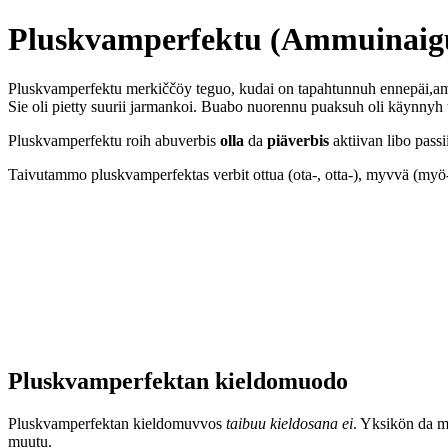
Pluskvamperfektu (Ammuinaig
Pluskvamperfektu merkiččöy teguo, kudai on tapahtunnuh ennepäi,a
Sie oli pietty suurii jarmankoi. Buabo nuorennu puaksuh oli käynnyh 
Pluskvamperfektu roih abuverbis
olla
da
piäverbis
aktiivan libo pas
Taivutammo pluskvamperfektas verbit ottua (ota-, otta-), myvvä (myö-)
Pluskvamperfektan kieldomuodo
Pluskvamperfektan kieldomuvvos
taibuu kieldosana ei
. Yksikön da 
muutu.