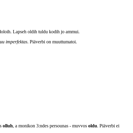
doloih. Lapseh oldih tuldu kodih jo ammui.
buu imperfektas
. Piäverbi on muuttumatoi.
os
olluh
, a monikon 3:ndes persounas - muvvos
oldu
. Piäverbi ei