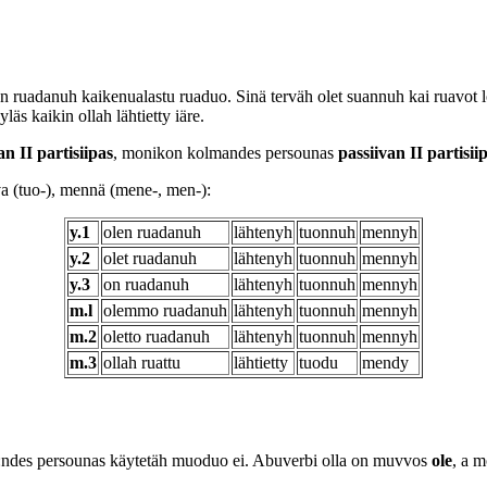
en ruadanuh kaikenualastu ruaduo. Sinä terväh olet suannuh kai ruavo
äs kaikin ollah lähtietty iäre.
an II partisiipas
, monikon kolmandes persounas
passiivan II partisii
vva (tuo-), mennä (mene-, men-):
y.1
olen ruadanuh
lähtenyh
tuonnuh
mennyh
y.2
olet ruadanuh
lähtenyh
tuonnuh
mennyh
y.3
on ruadanuh
lähtenyh
tuonnuh
mennyh
m.l
olemmo ruadanuh
lähtenyh
tuonnuh
mennyh
m.2
oletto ruadanuh
lähtenyh
tuonnuh
mennyh
m.3
ollah ruattu
lähtietty
tuodu
mendy
:ndes persounas käytetäh muoduo ei. Abuverbi olla on muvvos
ole
, a 