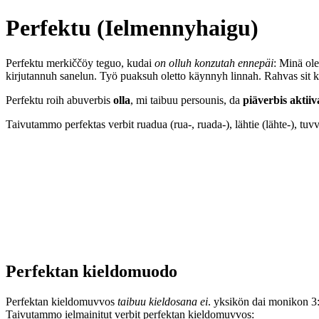
Perfektu (Ielmennyhaigu)
Perfektu merkiččöy teguo, kudai
on olluh konzutah ennepäi
: Minä ol
kirjutannuh sanelun. Työ puaksuh oletto käynnyh linnah. Rahvas sit kyl
Perfektu roih abuverbis
olla
, mi taibuu persounis, da
piäverbis
aktiiv
Taivutammo perfektas verbit ruadua (rua-, ruada-), lähtie (lähte-), tu
Perfektan kieldomuodo
Perfektan kieldomuvvos
taibuu kieldosana ei
. yksikön dai monikon 3
Taivutammo ielmainitut verbit perfektan kieldomuvvos: