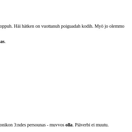
t loppuh. Häi hätken on vuottanuh poiguadah kodih. Myö jo olemmo
pas
.
monikon 3:ndes persounas - muvvos
olla
. Piäverbi ei muutu.