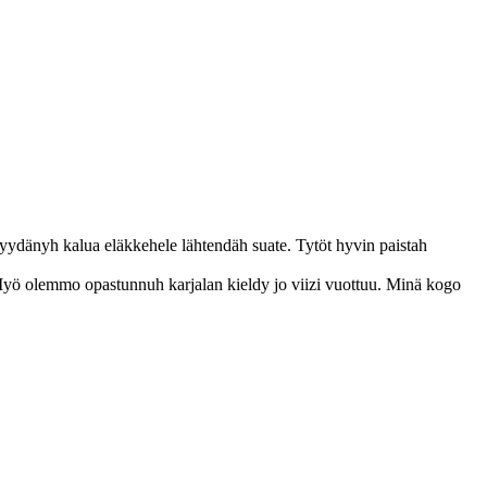
yydänyh kalua eläkkehele lähtendäh suate. Tytöt hyvin paistah
 Myö olemmo opastunnuh karjalan kieldy jo viizi vuottuu. Minä kogo