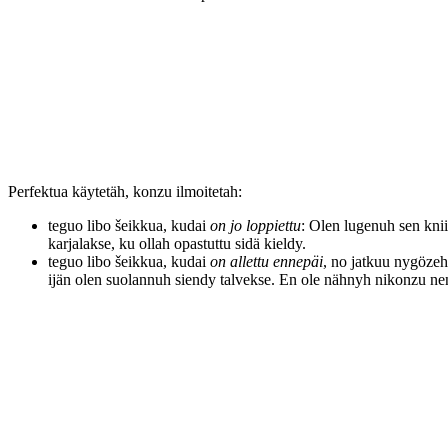
Perfektua käytetäh, konzu ilmoitetah:
teguo libo šeikkua, kudai
on jo loppiettu
: Olen lugenuh sen kni
karjalakse, ku ollah opastuttu sidä kieldy.
teguo libo šeikkua, kudai
on allettu ennepäi
, no jatkuu nygözeh
ijän olen suolannuh siendy talvekse. En ole nähnyh nikonzu n