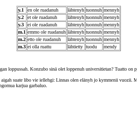
y.1
en ole ruadanuh
lähtenyh
tuonnuh
mennyh
y.2
et ole ruadanuh
lähtenyh
tuonnuh
mennyh
y.3
ei ole ruadanuh
lähtenyh
tuonnuh
mennyh
m.1
emmo ole ruadanuh
lähtenyh
tuonnuh
mennyh
m.2
etto ole ruadanuh
lähtenyh
tuonnuh
mennyh
m.3
ei olla ruattu
lähtietty
tuodu
mendy
igan loppussah. Konzubo sinä olet loppenuh universitietan? Tuatto on p
 aigah suate libo vie iellehgi: Linnas olen elänyh jo kymmenii vuozii.
engomua karjua garbaluo.