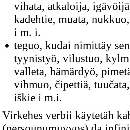
vihata, atkaloija, igävöijä
kadehtie, muata, nukkuo, 
i m. i.
teguo, kudai nimittäy se
tyynistyö, vilustuo, kylm
valleta, hämärdyö, pimetä
vihmuo, čipettiä, tuučata,
iškie i m.i.
Virkehes verbii käytetäh kah
(persounumuvvos) da infin