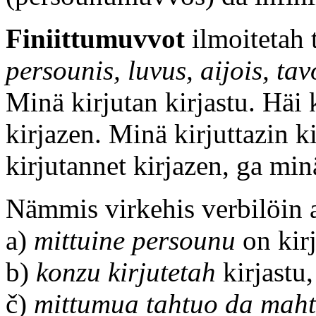
Finiittumuvvot
ilmoitetah 
persounis, luvus, aijois, tav
Minä kirjutan kirjastu. Häi 
kirjazen. Minä kirjuttazin k
kirjutannet kirjazen, ga min
Nämmis virkehis verbilöin a
a)
mittuine persounu
on kirj
b)
konzu kirjutetah
kirjastu,
č)
mittumua tahtuo da mah