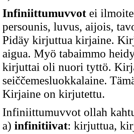
Infiniittumuvvot
ei ilmoite
persounis, luvus, aijois, tav
Pidäy kirjuttua kirjaine. Kir
aigua. Myö tabaimmo heidy k
kirjuttai oli nuori tyttö. Kir
seiččemesluokkalaine. Tämä 
Kirjaine on kirjutettu.
Infiniittumuvvot ollah kaht
a)
infinitiivat
: kirjuttua, ki