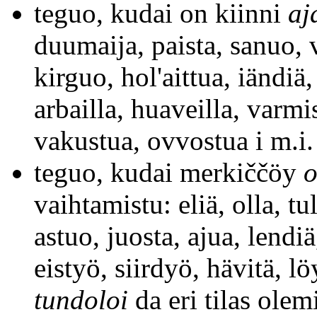
teguo, kudai on kiinni
aj
duumaija, paista, sanuo, v
kirguo, hol'aittua, iändiä, 
arbailla, huaveilla, varmis
vakustua, ovvostua i m.i.
teguo, kudai merkiččöy
o
vaihtamistu: eliä, olla, tul
astuo, juosta, ajua, lendiä
eistyö, siirdyö, hävitä, l
tundoloi
da eri tilas olem