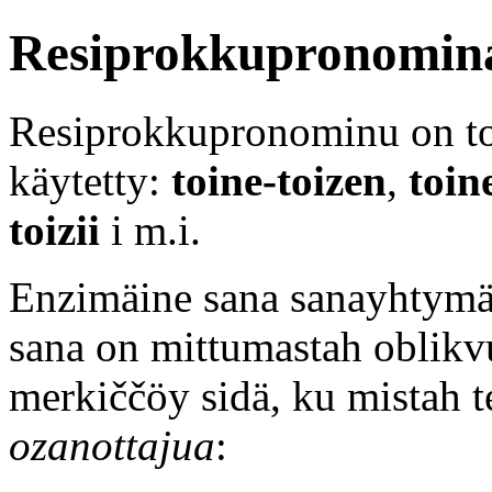
Resiprokkupronomina
Resiprokkupronominu on t
käytetty:
toine-toizen
,
toin
toizii
i m.i.
Enzimäine sana sanayhtymäs
sana on mittumastah oblik
merkiččöy sidä, ku mistah 
ozanottajua
: