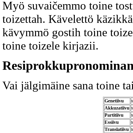
Myö suvaičemmo toine tostu.
toizettah. Kävelettö käzikk
kävymmö gostih toine toizen
toine toizele kirjazii.
Resiprokkupronominan 
Vai jälgimäine sana toine ta
Genetiivu
t
Akkuzatiivu
t
Partitiivu
t
Essiivu
t
Translatiivu
t