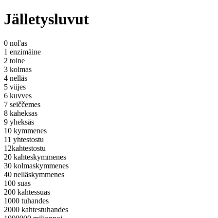
Jälletysluvut
0 nol'as
1 enzimäine
2 toine
3 kolmas
4 nelläs
5 viijes
6 kuvves
7 seiččemes
8 kaheksas
9 yheksäs
10 kymmenes
11 yhtestostu
12kahtestostu
20 kahteskymmenes
30 kolmaskymmenes
40 nelläskymmenes
100 suas
200 kahtessuas
1000 tuhandes
2000 kahtestuhandes