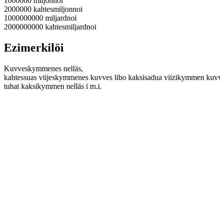
1000000 miljonnoi
2000000 kahtesmiljonnoi
1000000000 miljardnoi
2000000000 kahtesmiljardnoi
Ezimerkilöi
Kuvveskymmenes nelläs,
kahtessuas viijeskymmenes kuvves libo kaksisadua viizikymmen kuv
tuhat kaksikymmen nelläs i m.i.