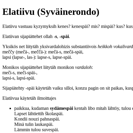
Elatiivu (Syväinerondo)
Elatiivu vastuau kyzymyksih kenes? kenespäi? mis? mispäi? kus? kus
Elatiivan sijapiättehet ollah
-s
,
-späi
.
Yksikös net liitytäh yksivardalohizis substantiivois
heikkoh vokalivar
meččy (mečä-, meččä-): mečä-s, mečä-späi,
lapsi (lapse-, las-): lapse-s, lapse-späi.
Monikos sijapiättehet liitytäh monikon
vardaloh
:
meči-s, meči-späi-,
lapsi-s, lapsi-späi.
Sijapiätehty -späi käytetäh vaiku silloi, konzu pagin on sit paikas, k
Elatiivua käytetäh ilmoittajes
paikkua, kudaman
sydämespäi
kentah libo mitah lähtöy, tulou 
Lapset lähtiettih školaspäi.
Kondii nouzi pahnaspäi.
Minä tulin laukaspäi.
Lämmin tulou suvespäi.