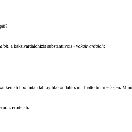
päi?
daloh
, a kaksivardalohizis substantiivois -
vokalivardaloh
:
uspäi kentah libo mitah lähtöy libo on lähtözin. Tuatto tuli mečäspäi. 
eruou, eroitetah.