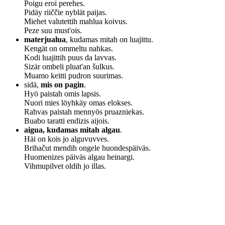
Poigu eroi perehes.
Pidäy riiččie nyblät paijas.
Miehet valutettih mahlua koivus.
Peze suu must'ois.
materjualua
, kudamas mitah on luajittu.
Kengät on ommeltu nahkas.
Kodi luajittih puus da lavvas.
Sizär ombeli pluat'an šulkus.
Muamo keitti pudron suurimas.
sidä,
mis on pagin
.
Hyö paistah omis lapsis.
Nuori mies löyhkäy omas elokses.
Rahvas paistah mennyös pruazniekas.
Buabo taratti endizis aijois.
aigua, kudamas mitah algau
.
Häi on kois jo alguvuvves.
Brihačut mendih ongele huondespäiväs.
Huomenizes päiväs algau heinargi.
Vihmupilvet oldih jo illas.