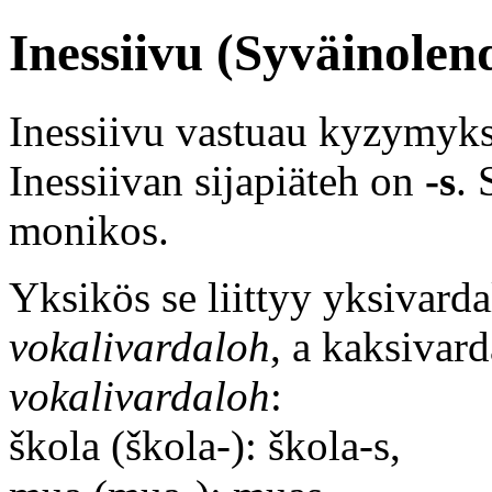
Inessiivu (Syväinolen
Inessiivu vastuau kyzymyk
Inessiivan sijapiäteh on
-s
. 
monikos.
Yksikös se liittyy yksivarda
vokalivardaloh
, a kaksivard
vokalivardaloh
:
škola (škola-): škola-s,