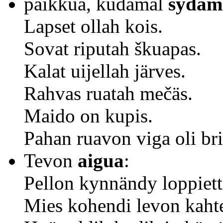
paikkua
, kudamal
sydäm
Lapset ollah kois.
Sovat riputah škuapas.
Kalat uijellah järves.
Rahvas ruatah mečäs.
Maido on kupis.
Pahan ruavon viga oli br
Tevon
aigua
:
Pellon kynnändy loppiett
Mies kohendi levon kahte