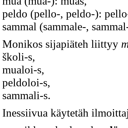
mua (mua-): muas,
peldo (pello-, peldo-): pello
sammal (sammale-, sammal-
Monikos sijapiäteh liittyy
m
školi-s,
mualoi-s,
peldoloi-s,
sammali-s.
Inessiivua käytetäh ilmoitta