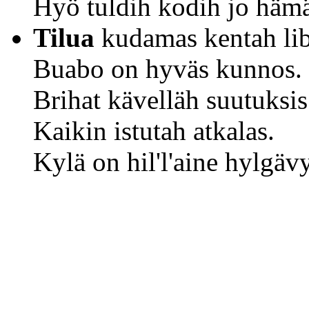
Hyö tuldih kodih jo hämä
Tilua
kudamas kentah lib
Buabo on hyväs kunnos.
Brihat kävelläh suutuksis
Kaikin istutah atkalas.
Kylä on hil'l'aine hylgäv