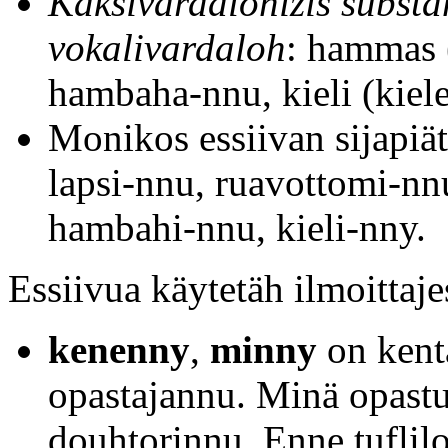
Kaksivardalohizis substan
vokalivardaloh
: hammas 
hambaha-nnu, kieli (kiele-
Monikos essiivan sijapiä
lapsi-nnu, ruavottomi-nnu
hambahi-nnu, kieli-nny.
Essiivua käytetäh ilmoittaje
kenenny
,
minny
on kenta
opastajannu. Minä opastuj
douhtorinnu. Enne tuflilo