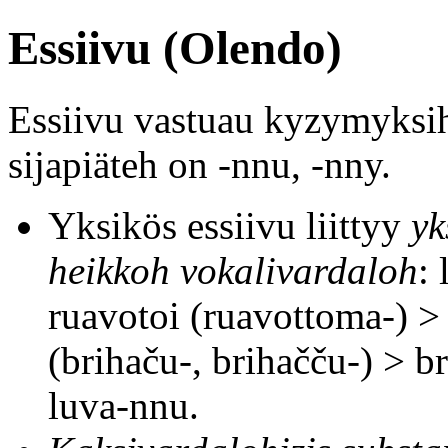
Essiivu (Olendo)
Essiivu vastuau kyzymyksi
sijapiäteh on -nnu, -nny.
Yksikös essiivu liittyy
yk
heikkoh vokalivardaloh
: 
ruavotoi (ruavottoma-) >
(brihaču-, brihačču-) > br
luva-nnu.