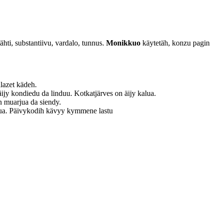
iähti, substantiivu, vardalo, tunnus.
Monikkuo
käytetäh, konzu pagin
alazet kädeh.
 äijy kondiedu da linduu. Kotkatjärves on äijy kalua.
h muarjua da siendy.
stujua. Päivykodih kävyy kymmene lastu