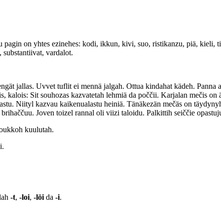
pagin on yhtes ezinehes: kodi, ikkun, kivi, suo, ristikanzu, piä, kieli, t
, substantiivat, vardalot.
engät jallas. Uvvet tuflit ei mennä jalgah. Ottua kindahat kädeh. Panna 
ulois, kalois: Sit souhozas kazvatetah lehmiä da poččii. Karjalan mečis on
kastu. Niityl kazvau kaikenualastu heiniä. Tänäkezän mečäs on täydyny
 brihaččuu. Joven toizel rannal oli viizi taloidu. Palkittih seiččie opa
joukkoh kuulutah.
i.
llah
-t
,
-loi
,
-löi
da
-i
.