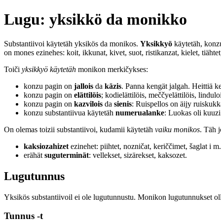
Lugu: yksikkö da monikko
Substantiivoi käytetäh yksikös da monikos.
Yksikkyö
käytetäh, konzu 
on mones ezinehes: koit, ikkunat, kivet, suot, ristikanzat, kielet, tiähtet
Toiči
yksikkyö käytetäh
monikon merkičykses:
konzu pagin on
jallois
da
käzis
. Panna kengät jalgah. Heittiä k
konzu pagin on
elättilöis
; kodielättilöis, meččyelättilöis, lind
konzu pagin on
kazvilois
da
sienis
: Ruispellos on äijy ruiskuk
konzu substantiivua käytetäh
numerualanke
: Luokas oli kuuzi
On olemas toizii substantiivoi, kudamii käytetäh
vaiku monikos
. Täh 
kaksiozahizet
ezinehet: piihtet, nozničat, keriččimet, šaglat i m.
erähät
suguterminät
: vellekset, sizärekset, kaksozet.
Lugutunnus
Yksikös substantiivoil ei ole lugutunnustu. Monikon lugutunnukset o
Tunnus -t