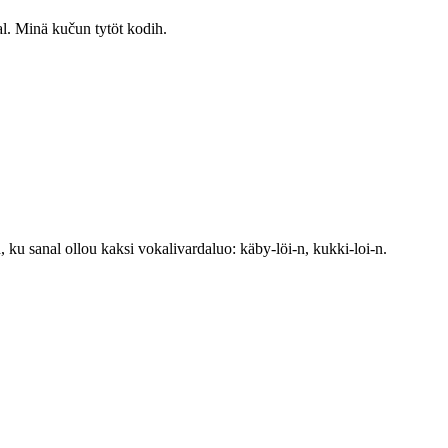
al. Minä kučun tytöt kodih.
, ku sanal ollou kaksi vokalivardaluo: käby-löi-n, kukki-loi-n.