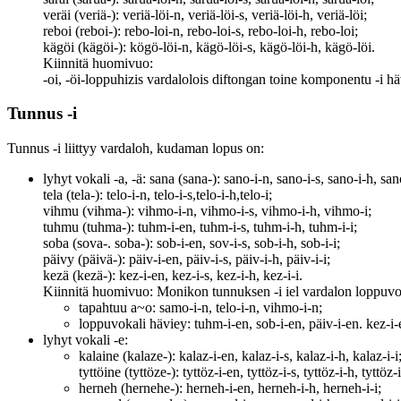
veräi (veriä-): veriä-löi-n, veriä-löi-s, veriä-löi-h, veriä-löi;
reboi (reboi-): rebo-loi-n, rebo-loi-s, rebo-loi-h, rebo-loi;
kägöi (kägöi-): kögö-löi-n, kägö-löi-s, kägö-löi-h, kägö-löi.
Kiinnitä huomivuo:
-oi, -öi-loppuhizis vardalolois diftongan toine komponentu -i häv
Tunnus -i
Tunnus -i liittyy vardaloh, kudaman lopus on:
lyhyt vokali -a, -ä: sana (sana-): sano-i-n, sano-i-s, sano-i-h, san
tela (tela-): telo-i-n, telo-i-s,telo-i-h,telo-i;
vihmu (vihma-): vihmo-i-n, vihmo-i-s, vihmo-i-h, vihmo-i;
tuhmu (tuhma-): tuhm-i-en, tuhm-i-s, tuhm-i-h, tuhm-i-i;
soba (sova-. soba-): sob-i-en, sov-i-s, sob-i-h, sob-i-i;
päivy (päivä-): päiv-i-en, päiv-i-s, päiv-i-h, päiv-i-i;
kezä (kezä-): kez-i-en, kez-i-s, kez-i-h, kez-i-i.
Kiinnitä huomivuo: Monikon tunnuksen -i iel vardalon loppuvo
tapahtuu a~o: samo-i-n, telo-i-n, vihmo-i-n;
loppuvokali häviey: tuhm-i-en, sob-i-en, päiv-i-en. kez-i-
lyhyt vokali -e:
kalaine (kalaze-): kalaz-i-en, kalaz-i-s, kalaz-i-h, kalaz-i-i
tyttöine (tyttöze-): tyttöz-i-en, tyttöz-i-s, tyttöz-i-h, tyttöz-i
herneh (hernehe-): herneh-i-en, herneh-i-h, herneh-i-i;