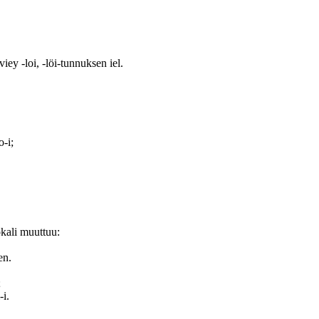
iey -loi, -löi-tunnuksen iel.
o-i;
kali muuttuu:
en.
;
-i.