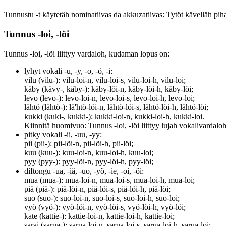
Tunnustu -t käytetäh nominatiivas da akkuzatiivas: Tytöt kävelläh pih
Tunnus -loi, -löi
Tunnus -loi, -löi liittyy vardaloh, kudaman lopus on:
lyhyt vokali -u, -y, -o, -ö, -i:
vilu (vilu-): vilu-loi-n, vilu-loi-s, vilu-loi-h, vilu-loi;
käby (kävy-, käby-): käby-löi-n, käby-löi-h, käby-löi;
levo (levo-): levo-loi-n, levo-loi-s, levo-loi-h, levo-loi;
lähtö (lähtö-): lä'htö-löi-n, lähtö-löi-s, lähtö-löi-h, lähtö-löi;
kukki (kuki-, kukki-): kukki-loi-n, kukki-loi-h, kukki-loi.
Kiinnitä huomivuo: Tunnus -loi, -löi liittyy lujah vokalivardaloh
pitky vokali -ii, -uu, -yy:
pii (pii-): pii-löi-n, pii-löi-h, pii-löi;
kuu (kuu-): kuu-loi-n, kuu-loi-h, kuu-loi;
pyy (pyy-): pyy-löi-n, pyy-löi-h, pyy-löi;
diftongu -ua, -iä, -uo, -yö, -ie, -oi, -öi:
mua (mua-): mua-loi-n, mua-loi-s, mua-loi-h, mua-loi;
piä (piä-): piä-löi-n, piä-löi-s, piä-löi-h, piä-löi;
suo (suo-): suo-loi-n, suo-loi-s, suo-loi-h, suo-loi;
vyö (vyö-): vyö-löi-n, vyö-löi-s, vyö-löi-h, vyö-löi;
kate (kattie-): kattie-loi-n, kattie-loi-h, kattie-loi;
sarai (sarua-): sarua-loi-n, sarua-loi-s, sarua-loi-h, sarua-loi;