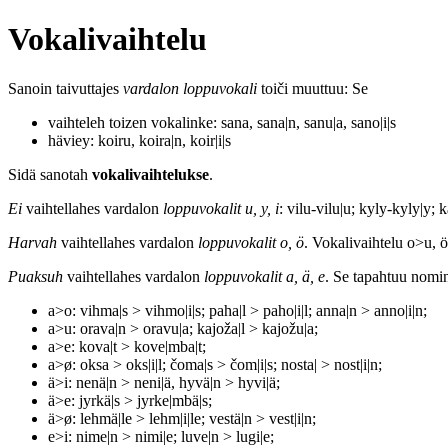
Vokalivaihtelu
Sanoin taivuttajes
vardalon loppuvokali
toiči muuttuu: Se
vaihteleh toizen vokalinke: sana, sana|n, sanu|a, sano|i|s
häviey: koiru, koira|n, koir|i|s
Sidä sanotah
vokalivaihtelukse
.
Ei
vaihtellahes vardalon
loppuvokalit u, y, i
: vilu-vilu|u; kyly-kyly|y; k
Harvah
vaihtellahes vardalon
loppuvokalit o, ö
. Vokalivaihtelu o>u, ö
Puaksuh
vaihtellahes vardalon
loppuvokalit a, ä, e
. Se tapahtuu nomin
a>o: vihma|s > vihmo|i|s; paha|l > paho|i|l; anna|n > anno|i|n;
a>u: orava|n > oravu|a; kajoža|l > kajožu|a;
a>e: kova|t > kove|mba|t;
a>ø: oksa > oks|i|l; čoma|s > čom|i|s; nosta| > nost|i|n;
ä>i: nenä|n > neni|ä, hyvä|n > hyvi|ä;
ä>e: jyrkä|s > jyrke|mbä|s;
ä>ø: lehmä|le > lehm|i|le; vestä|n > vest|i|n;
e>i: nime|n > nimi|e; luve|n > lugi|e;