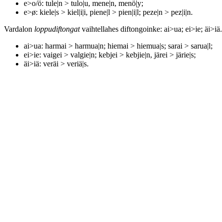
e>o/ö: tule|n > tulo|u, mene|n, menö|y;
e>ø: kiele|s > kiel|i|i, piene|l > pien|i|l; peze|n > pez|i|n.
Vardalon
loppudiftongat
vaihtellahes diftongoinke: ai>ua; ei>ie; äi>iä
ai>ua: harmai > harmua|n; hiemai > hiemua|s; sarai > sarua|l;
ei>ie: vaigei > valgie|n; kebjei > kebjie|n, järei > järie|s;
äi>iä: veräi > veriä|s.