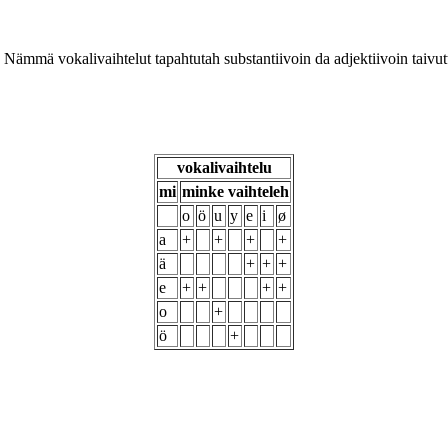
. Nämmä vokalivaihtelut tapahtutah substantiivoin da adjektiivoin taivut
vokalivaihtelu
mi
minke vaihteleh
o
ö
u
y
e
i
ø
a
+
+
+
+
ä
+
+
+
e
+
+
+
+
o
+
ö
+