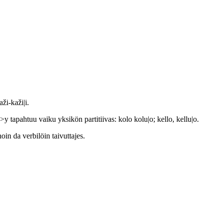
aži-kaži|i.
>y tapahtuu vaiku yksikön partitiivas: kolo kolu|o; kello, kellu|o.
oin da verbilöin taivuttajes.