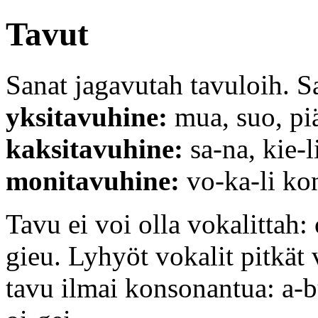
Tavut
Sanat jagavutah tavuloih. S
yksitavuhine:
mua, suo, piä,
kaksitavuhine:
sa-na, kie-li
monitavuhine:
vo-ka-li kon
Tavu ei voi olla vokalittah: 
gieu. Lyhyöt vokalit pitkät 
tavu ilmai konsonantua: a-bu,