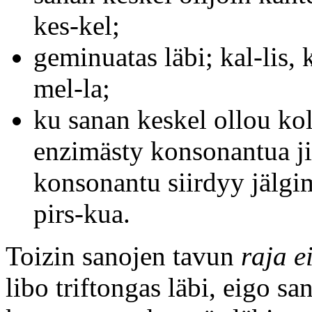
kes-kel;
geminuatas läbi; kal-lis,
mel-la;
ku sanan keskel ollou ko
enzimästy konsonantua ji
konsonantu siirdyy jälgim
pirs-kua.
Toizin sanojen tavun
raja e
libo triftongas läbi, eigo san