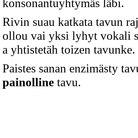
konsonantuyhtymäs läbi.
Rivin suau katkata tavun ra
ollou vai yksi lyhyt vokali s
a yhtistetäh toizen tavunke.
Paistes sanan enzimästy ta
painolline
tavu.