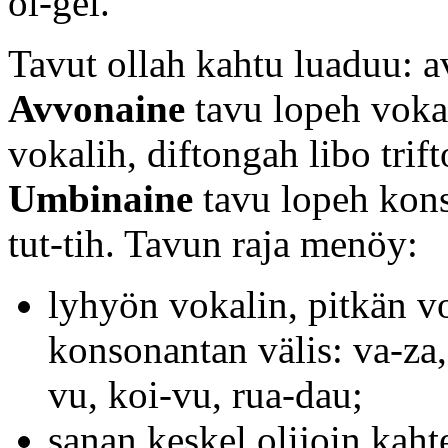
oi-gei.
Tavut ollah kahtu luaduu: 
Avvonaine
tavu lopeh vokal
vokalih, diftongah libo trif
Umbinaine
tavu lopeh konso
tut-tih. Tavun raja menöy:
lyhyön vokalin, pitkän v
konsonantan välis: va-za, p
vu, koi-vu, rua-dau;
sanan keskel olijoin kaht