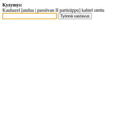
Kyzymys:
Kauhazel [andua | passiivan II partisiippu] kahtel otettu