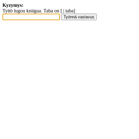
Kyzymys:
Tyttö lugou kniigua. Taba on [ | taba]