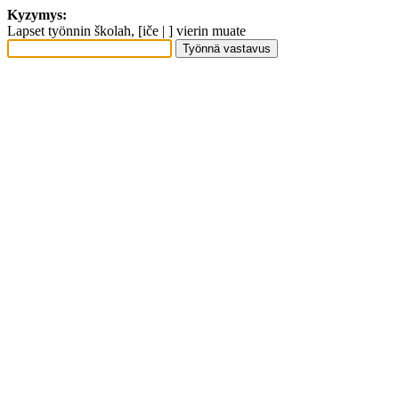
Kyzymys:
Lapset työnnin školah, [iče | ] vierin muate