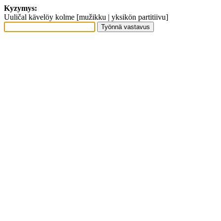
Kyzymys:
Uuličal kävelöy kolme [mužikku | yksikön partitiivu]