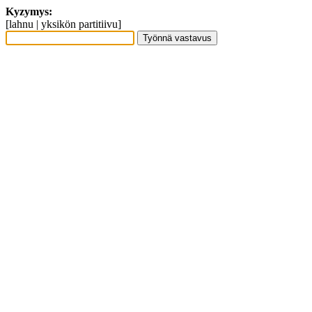
Kyzymys:
[lahnu | yksikön partitiivu]