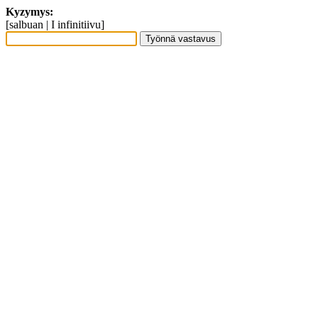
Kyzymys:
[salbuan | I infinitiivu]