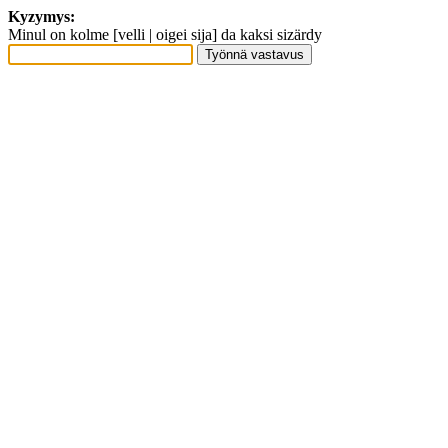
Kyzymys:
Minul on kolme [velli | oigei sija] da kaksi sizärdy