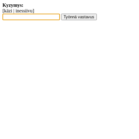
Kyzymys:
[käzi | inessiivu]