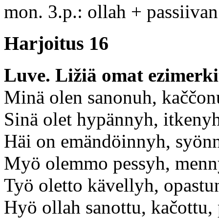
mon. 3.p.: ollah + passiivan
Harjoitus 16
Luve. Ližiä omat ezimerki
Minä olen sanonuh, kaččonu
Sinä olet hypännyh, itkenyh
Häi on emändöinnyh, syönn
Myö olemmo pessyh, menny
Työ oletto kävellyh, opastu
Hyö ollah sanottu, kačottu, p