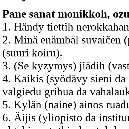
Pane sanat monikkoh, ozut
1. Händy tiettih nerokkahan
2. Minä enämbäl suvaičen (p
(suuri koiru).
3. (Se kyzymys) jiädih (vas
4. Kaikis (syödävy sieni da
valgiedu gribua da vahalau
5. Kylän (naine) ainos ruad
6. Äijis (yliopisto da instit