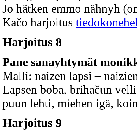
Jo hätken emmo nähnyh (o
Kačo harjoitus
tiedokonehe
Harjoitus 8
Pane sanayhtymät monik
Malli: naizen lapsi – naizien
Lapsen boba, brihačun velli
puun lehti, miehen igä, koi
Harjoitus 9