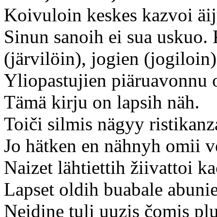
Koivuloin keskes kazvoi äij
Sinun sanoih ei sua uskuo. 
(järvilöin), jogien (jogiloi
Yliopastujien piäruavonnu 
Tämä kirju on lapsih näh.
Toiči silmis nägyy ristikanz
Jo hätken en nähnyh omii vel
Naizet lähtiettih žiivattoi 
Lapset oldih buabale abuni
Neidine tuli uuzis čomis plu