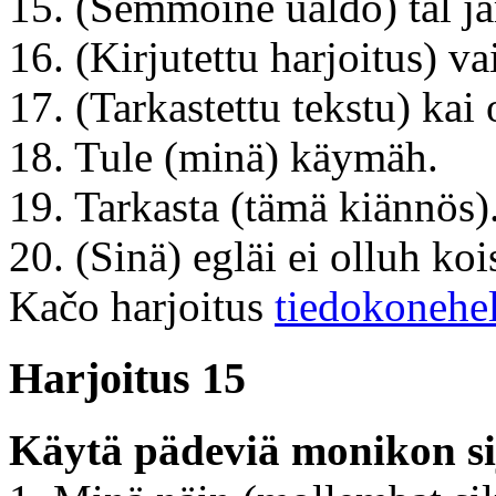
15. (Semmoine ualdo) täl jä
16. (Kirjutettu harjoitus) vai
17. (Tarkastettu tekstu) kai 
18. Tule (minä) käymäh.
19. Tarkasta (tämä kiännös)
20. (Sinä) egläi ei olluh koi
Kačo harjoitus
tiedokonehe
Harjoitus 15
Käytä pädeviä monikon si