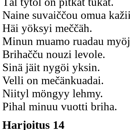
Täl tytöl on pitkät tukat.
Naine suvaiččou omua kažii
Häi yöksyi meččäh.
Minun muamo ruadau myöj
Brihačču nouzi levole.
Sinä jäit nygöi yksin.
Velli on mečänkuadai.
Niityl möngyy lehmy.
Pihal minuu vuotti briha.
Harjoitus 14