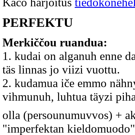
Kačo harjoitus
tiedokonehe
PERFEKTU
Merkiččou ruandua:
1. kudai on alganuh enne da
täs linnas jo viizi vuottu.
2. kudamua iče emmo nähnyh
vihmunuh, luhtua täyzi piha
olla (persounumuvvos) + akt
"imperfektan kieldomuodo"