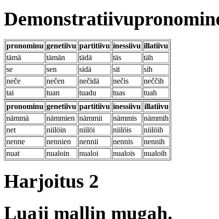
Demonstratiivupronomino
pronominu
genetiivu
partitiivu
inessiivu
illatiivu
tämä
tämän
tädä
täs
täh
se
sen
sidä
sit
sih
neče
nečen
nečidä
nečis
neččih
tai
tuan
tuadu
tuas
tuah
pronominu
genetiivu
partitiivu
inessiivu
illatiivu
nämmä
nämmien
nämmii
nämmis
nämmih
net
niilöin
niilöi
niilöis
niilöih
nenne
nennien
nennii
nennis
nennih
nuat
nualoin
nualoi
nualois
nualoih
Harjoitus 2
Luaji mallin mugah.