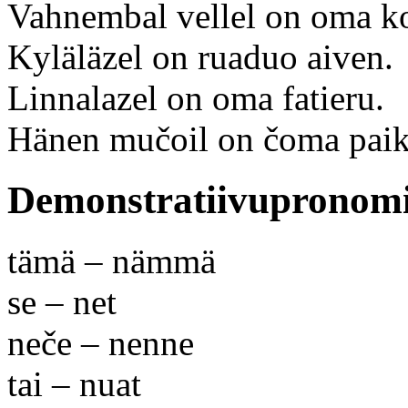
Vahnembal vellel on oma k
Kyläläzel on ruaduo aiven.
Linnalazel on oma fatieru.
Hänen mučoil on čoma pai
Demonstratiivupronom
tämä – nämmä
se – net
neče – nenne
tai – nuat