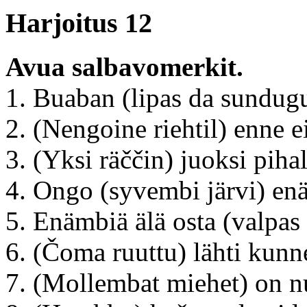
Harjoitus 12
Avua salbavomerkit.
1. Buaban (lipas da sundugu
2. (Nengoine riehtil) enne e
3. (Yksi räččin) juoksi pihal
4. Ongo (syvembi järvi) en
5. Enämbiä älä osta (valpas 
6. (Čoma ruuttu) lähti kunn
7. (Mollembat miehet) on n