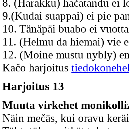
8. (Harakku) hačatandu ei l
9.(Kudai suappai) ei pie pa
10. Tänäpäi buabo ei vuot
11. (Helmu da hiemai) vie 
12. (Moine mustu nybly) en 
Kačo harjoitus
tiedokonehe
Harjoitus 13
Muuta virkehet monikolliz
Näin mečäs, kui oravu kerä