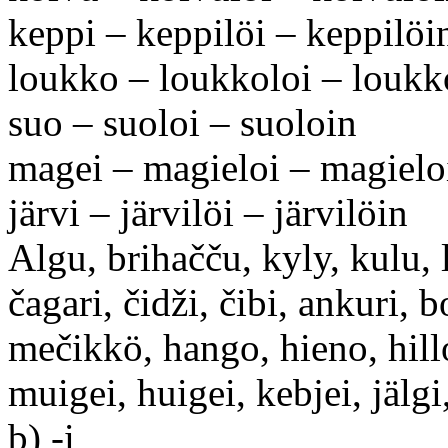
keppi – keppilöi – keppilöi
loukko – loukkoloi – loukk
suo – suoloi – suoloin
magei – magieloi – magielo
järvi – järvilöi – järvilöin
Algu, brihačču, kyly, kulu, l
čagari, čidži, čibi, ankuri, 
mečikkö, hango, hieno, hillo
muigei, huigei, kebjei, jälgi,
b) -i