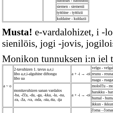
hammas - hambahii
siemen - siemenii
tyttöine - tyttözii
kuldaine - kuldazii
Musta!
e-vardalohizet, i -lo
sienilöis, jogi -jovis, jogiloi
Monikon tunnuksen i:n iel t
velgu - velga
2-tavuhizen 1. tavus a,e,i
libo a,e,i-alguhine diftongu
a + -i → -oi
reunu - reuna
libo ua
ruagu - ruaga
a ~ o
moločču - mo
monitavuhizen sanan vardalos
harakku - har
-ba, -čča, -da, -ga, -kka, -la, -na,
a + -i → -oi
humal - huma
-ra, -ža, -va, -nda, -sta,-tta, -ija
ikkun - ikkun
čoma - čoma