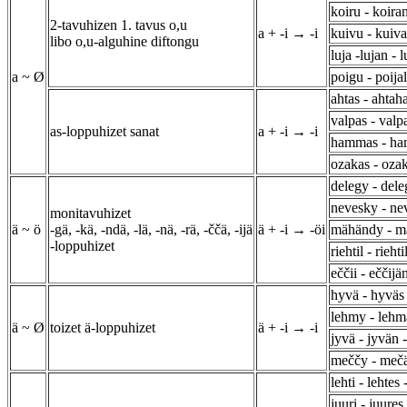
koiru - koiran
2-tavuhizen 1. tavus o,u
a + -i → -i
kuivu - kuiva
libo o,u-alguhine diftongu
luja -lujan - l
a ~ Ø
poigu - poijal
ahtas - ahtah
valpas - valp
as-loppuhizet sanat
a + -i → -i
hammas - ha
ozakas - oza
delegy - dele
nevesky - nev
monitavuhizet
ä ~ ö
-gä, -kä, -ndä, -lä, -nä, -rä, -ččä, -ijä
ä + -i → -öi
mähändy - m
-loppuhizet
riehtil - riehti
eččii - eččijä
hyvä - hyväs
lehmy - lehmä
ä ~ Ø
toizet ä-loppuhizet
ä + -i → -i
jyvä - jyvän 
meččy - mečä
lehti - lehtes 
juuri - juures