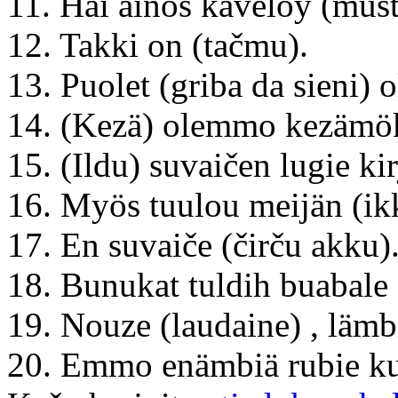
11. Häi ainos kävelöy (mus
12. Takki on (tačmu).
13. Puolet (griba da sieni) 
14. (Kezä) olemmo kezämök
15. (Ildu) suvaičen lugie kir
16. Myös tuulou meijän (ik
17. En suvaiče (čirču akku)
18. Bunukat tuldih buabale
19. Nouze (laudaine) , lämb
20. Emmo enämbiä rubie ku