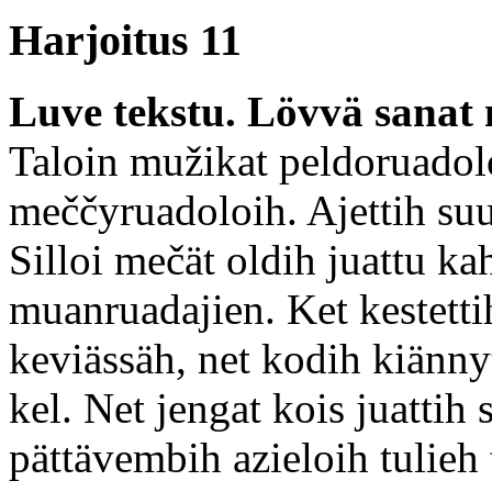
Harjoitus 11
Luve tekstu. Lövvä sanat
Taloin mužikat peldoruadol
meččyruadoloih. Ajettih su
Silloi mečät oldih juattu k
muanruadajien. Ket kestetti
keviässäh, net kodih kiännyt
kel. Net jengat kois juattih 
pättävembih azieloih tulieh 