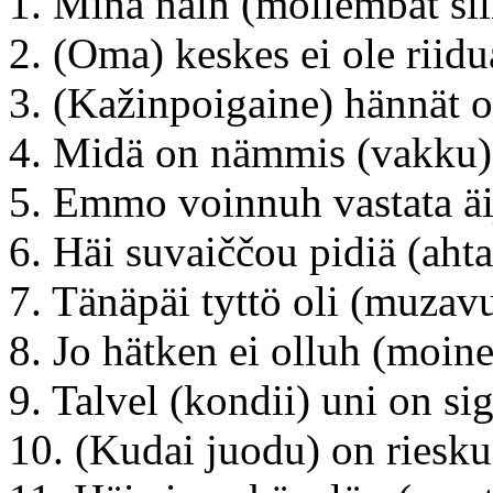
1. Minä näin (mollembat si
2. (Oma) keskes ei ole riidu
3. (Kažinpoigaine) hännät o
4. Midä on nämmis (vakku)
5. Emmo voinnuh vastata äi
6. Häi suvaiččou pidiä (ahta
7. Tänäpäi tyttö oli (muzavu
8. Jo hätken ei olluh (moin
9. Talvel (kondii) uni on sig
10. (Kudai juodu) on riesk