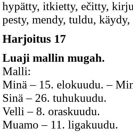
hypätty, itkietty, ečitty, ki
pesty, mendy, tuldu, käydy, k
Harjoitus 17
Luaji mallin mugah.
Malli:
Minä – 15. elokuudu. – Min
Sinä – 26. tuhukuudu.
Velli – 8. oraskuudu.
Muamo – 11. ligakuudu.