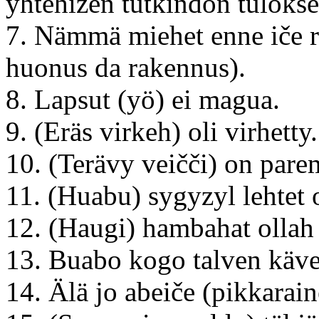
yhtehizen tutkindon tulokse
7. Nämmä miehet enne iče r
huonus da rakennus).
8. Lapsut (yö) ei magua.
9. (Eräs virkeh) oli virhetty.
10. (Terävy veičči) on parem
11. (Huabu) sygyzyl lehtet o
12. (Haugi) hambahat ollah 
13. Buabo kogo talven käve
14. Älä jo abeiče (pikkarain