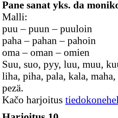
Pane sanat yks. da moniko
Malli:
puu – puun – puuloin
paha – pahan – pahoin
oma – oman – omien
Suu, suo, pyy, luu, muu, kuu,
liha, piha, pala, kala, maha
pezä.
Kačo harjoitus
tiedokonehe
Harjoitus 10