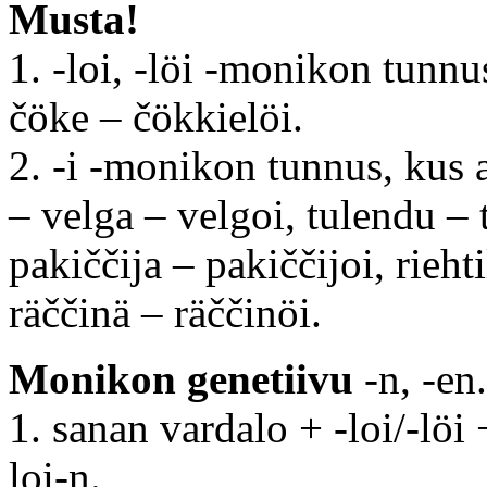
Musta!
1. -loi, -löi -monikon tunnus
čöke – čökkielöi.
2. -i -monikon tunnus, kus a
– velga – velgoi, tulendu – 
pakiččija – pakiččijoi, riehti
räččinä – räččinöi.
Monikon genetiivu
-n, -en.
1. sanan vardalo + -loi/-löi 
loi-n.