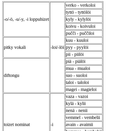
verko - verkoloi
tyttö - tyttölöi
-o/-ö, -u/-y, -i loppuhizet
kyly - kylylöi
koivu - koivuloi
pučči - puččiloi
kuu - kuuloi
pitky vokali
-loi/-löi
pyy - pyylöi
pii - piilöi
piä - piälöi
mua - mualoi
diftongu
suo - suoloi
taloi - taloloi
magei - magieloi
vaza - vazoi
kylä - kylii
nenä - nenii
vemmel - vembelii
toizet nominat
-i
avain - avaimii