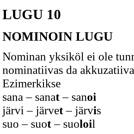
LUGU 10
NOMINOIN LUGU
Nominan yksiköl ei ole tu
nominatiivas da akkuzatiiv
Ezimerkikse
sana – sana
t
– san
oi
järvi – järve
t
– järv
i
s
suo – suo
t
– suo
loi
l