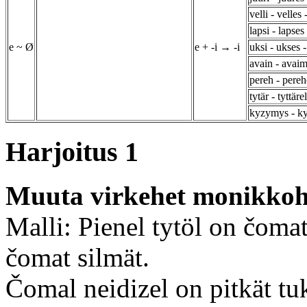
velli - velles 
lapsi - lapses
e ~ Ø
e + -i → -i
uksi - ukses -
avain - avai
pereh - pereh
tytär - tyttärel
kyzymys - k
Harjoitus 1
Muuta virkehet monikkoh
Malli: Pienel tytöl on čomat 
čomat silmät.
Čomal neidizel on pitkät tuk