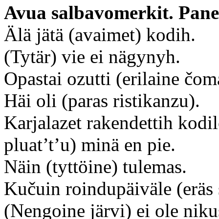
Avua salbavomerkit. Pane 
Älä jätä (avaimet) kodih.
(Tytär) vie ei nägynyh.
Opastai ozutti (erilaine čom
Häi oli (paras ristikanzu).
Karjalazet rakendettih kodil
pluat’t’u) minä en pie.
Näin (tyttöine) tulemas.
Kučuin roindupäiväle (eräs 
(Nengoine järvi) ei ole niku