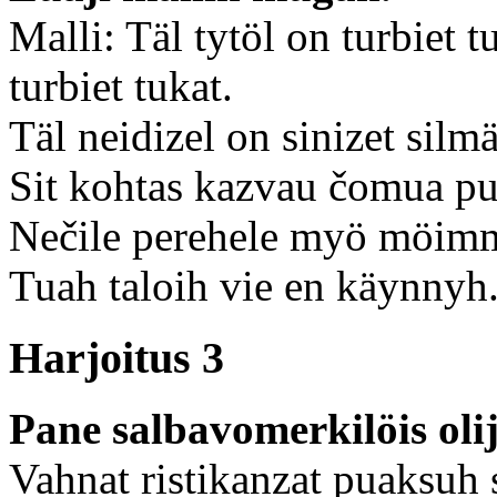
Malli: Täl tytöl on turbiet 
turbiet tukat.
Täl neidizel on sinizet silmä
Sit kohtas kazvau čomua p
Nečile perehele myö möim
Tuah taloih vie en käynnyh
Harjoitus 3
Pane salbavomerkilöis oli
Vahnat ristikanzat puaksuh 