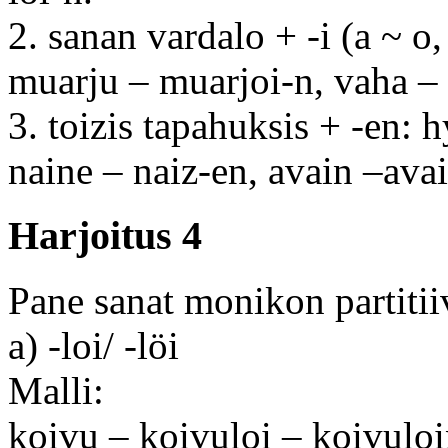
2. sanan vardalo + -i (a ~ o,
muarju – muarjoi-n, vaha – 
3. toizis tapahuksis + -en: h
naine – naiz-en, avain –ava
Harjoitus 4
Pane sanat monikon partitii
a) -loi/ -löi
Malli:
koivu – koivuloi – koivulo