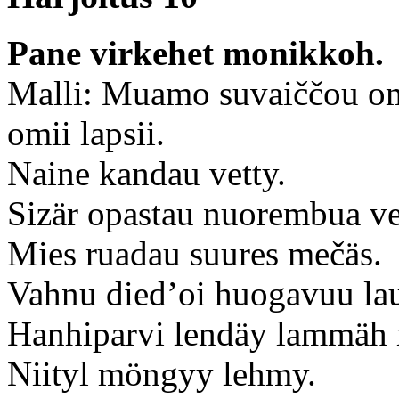
Pane virkehet monikkoh.
Malli: Muamo suvaiččou om
omii lapsii.
Naine kandau vetty.
Sizär opastau nuorembua vel
Mies ruadau suures mečäs.
Vahnu died’oi huogavuu lau
Hanhiparvi lendäy lammäh
Niityl möngyy lehmy.