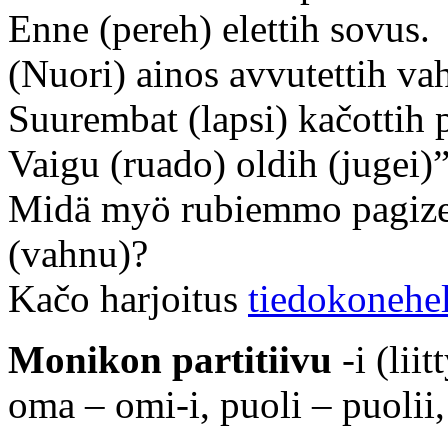
Enne (pereh) elettih sovus.
(Nuori) ainos avvutettih va
Suurembat (lapsi) kačottih 
Vaigu (ruado) oldih (jugei)”
Midä myö rubiemmo pagiz
(vahnu)?
Kačo harjoitus
tiedokonehe
Monikon partitiivu
-i (lii
oma – omi-i, puoli – puolii