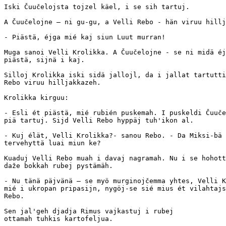
Iski Čuučelojsta tojzel käel, i se sih tartuj.

A Čuučelojne — ni gu-gu, a Velli Rebo - hän viruu hillj
- Piästä, éjga mié kaj siun Luut murran!

Muga sanoi Velli Krolikka. A Čuučelojne - se ni midä éj
piästä, sijnä i kaj.

Silloj Krolikka iski sidä jallojl, da i jallat tartutti
Rebo viruu hilljakkazeh.

Krolikka kirguu:

- Esli ét piästä, mié rubién puskemah. I puskeldi Čuuče
piä tartuj. Sijd Velli Rebo hyppäj tuh'ikon al.

- Kuj élät, Velli Krolikka?- sanou Rebo. - Da Miksi-bä 
tervehyttä luai miun ke?

Kuaduj Velli Rebo muah i davaj nagramah. Nu i se hohott
daže bokkah rubej pystämäh.

- Nu tänä päjvänä — se myö murginojčemma yhtes, Velli K
mié i ukropan pripasijn, nygöj-se sié mius ét vilahtajs
Rebo.

Sen jal'geh djadja Rimus vajkastuj i rubej

ottamah tuhkis kartofeljua.
