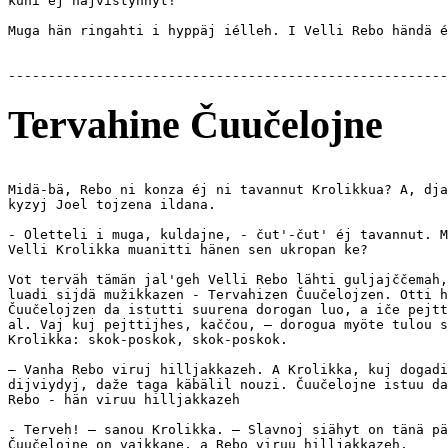
kuni éj näjvistynnyt!

Muga hän ringahti i hyppäj iélleh. I Velli Rebo händä é
Tervahine Čuučelojne
Midä-bä, Rebo ni konza éj ni tavannut Krolikkua? A, dja
kyzyj Joel tojzena ildana.

- Oletteli i muga, kuldajne, - čut'-čut' éj tavannut. M
Velli Krolikka muanitti hänen sen ukropan ke?

Vot terväh tämän jal'geh Velli Rebo lähti guljajččemah,
luadi sijdä mužikkazen - Tervahizen Čuučelojzen. Otti h
Čuučelojzen da istutti suurena dorogan luo, a iče pejtt
al. Vaj kuj pejttijhes, kaččou, — dorogua myöte tulou s
Krolikka: skok-poskok, skok-poskok.

— Vanha Rebo viruj hilljakkazeh. A Krolikka, kuj dogadi
dijviydyj, daže taga käbälil nouzi. Čuučelojne istuu da
Rebo - hän viruu hilljakkazeh

- Terveh! — sanou Krolikka. — Slavnoj siähyt on tänä pä
Čuučelojne on vajkkane, a Rebo viruu hilljakkazeh.
