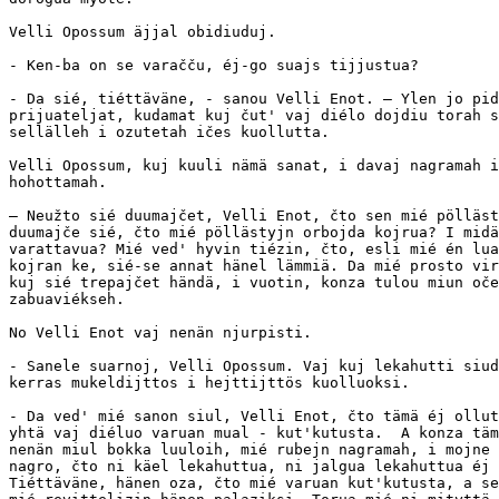
Velli Opossum äjjal obidiuduj.

- Ken-ba on se varačču, éj-go suajs tijjustua?

- Da sié, tiéttäväne, - sanou Velli Enot. — Ylen jo pid
prijuateljat, kudamat kuj čut' vaj diélo dojdiu torah s
sellälleh i ozutetah ičes kuollutta.

Velli Opossum, kuj kuuli nämä sanat, i davaj nagramah i
hohottamah.

— Neužto sié duumajčet, Velli Enot, čto sen mié pölläst
duumajče sié, čto mié pöllästyjn orbojda kojrua? I midä
varattavua? Mié ved' hyvin tiézin, čto, esli mié én lua
kojran ke, sié-se annat hänel lämmiä. Da mié prosto vir
kuj sié trepajčet händä, i vuotin, konza tulou miun oče
zabuaviékseh.

No Velli Enot vaj nenän njurpisti.

- Sanele suarnoj, Velli Opossum. Vaj kuj lekahutti siud
kerras mukeldijttos i hejttijttös kuolluoksi.

- Da ved' mié sanon siul, Velli Enot, čto tämä éj ollut
yhtä vaj diéluo varuan mual - kut'kutusta.  A konza täm
nenän miul bokka luuloih, mié rubejn nagramah, i mojne 
nagro, čto ni käel lekahuttua, ni jalgua lekahuttua éj 
Tiéttäväne, hänen oza, čto mié varuan kut'kutusta, a se