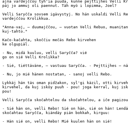
ajna vardejččou tyh'iä puuda, kunne pejttijhes Velli Kr
päj jo ammuj oli paennut. Täh myö i lopimma, Joel?

Velli Saryčča sovsem igävystyj. No hän uskaldi Velli Re
vardejččou Krolikkua.

"Anna-vaj, — duumajččou, — vuotan Velli Rebuo, muanitan
kuj-tahto."

Kačo-kačahta, skoččiu mečäs Rebo kirvehen

ke olgupiäl.

- Nu, midä kuuluu, velli Saryčča? vié

go on sié Velli Krolikka? 

- Sié, tiéttäväne, — vastuau Saryčča. - Pejttijhes — nä
- Nu, jo mié hänen nostatan, - sanoj velli Rebo.

Lykkäj hän täs oman pidžakon, syl'gi käzil, otti kirveh
kirvehel, da kuj isköy puuh - pou! joga kerral, kuj isk
pou!

Velli Saryčča skočahtelou da skočahtelou, a iče pagizou
- Sié hän on, velli Rebo! Sié on hän, sié on hän! Lendä
skočahtau Saryčča, kiändäy piän bokkah, kirguu:

- Hän sié on, velli Rebo! Mié kuulen hän on sié!
