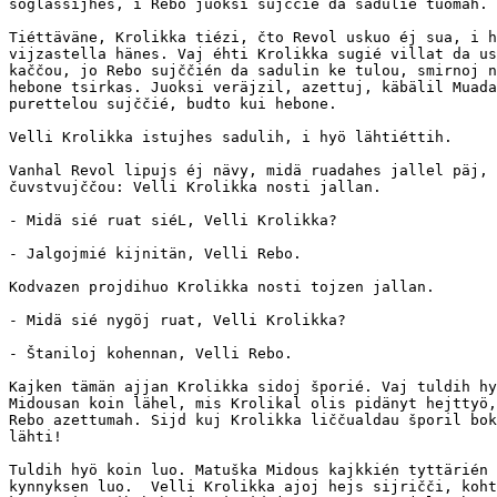
soglassijhes, i Rebo juoksi sujččié da sadulié tuomah.

Tiéttäväne, Krolikka tiézi, čto Revol uskuo éj sua, i h
vijzastella hänes. Vaj éhti Krolikka sugié villat da us
kaččou, jo Rebo sujččién da sadulin ke tulou, smirnoj n
hebone tsirkas. Juoksi veräjzil, azettuj, käbälil Muada
purettelou sujččié, budto kui hebone.

Velli Krolikka istujhes sadulih, i hyö lähtiéttih.

Vanhal Revol lipujs éj nävy, midä ruadahes jallel päj, 
čuvstvujččou: Velli Krolikka nosti jallan.

- Midä sié ruat siéL, Velli Krolikka?

- Jalgojmié kijnitän, Velli Rebo.

Kodvazen projdihuo Krolikka nosti tojzen jallan.

- Midä sié nygöj ruat, Velli Krolikka?

- Štaniloj kohennan, Velli Rebo.  

Kajken tämän ajjan Krolikka sidoj šporié. Vaj tuldih hy
Midousan koin lähel, mis Krolikal olis pidänyt hejttyö,
Rebo azettumah. Sijd kuj Krolikka liččualdau šporil bok
lähti!

Tuldih hyö koin luo. Matuška Midous kajkkién tyttärién 
kynnyksen luo.  Velli Krolikka ajoj hejs sijričči, koht