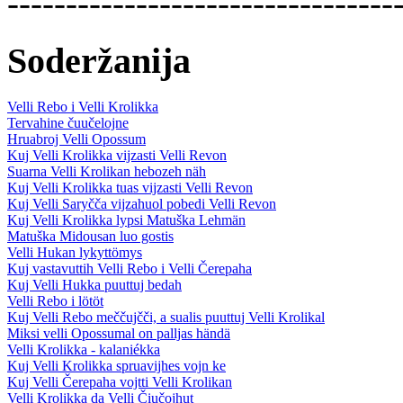
---------------------------------
Soderžanija
Velli Rebo i Velli Krolikka
Tervahine čuučelojne
Hruabroj Velli Opossum
Kuj Velli Krolikka vijzasti Velli Revon
Suarna Velli Krolikan hebozeh näh
Kuj Velli Krolikka tuas vijzasti Velli Revon
Kuj Velli Saryčča vijzahuol pobedi Velli Revon
Kuj Velli Krolikka lypsi Matuška Lehmän
Matuška Midousan luo gostis
Velli Hukan lykyttömys
Kuj vastavuttih Velli Rebo i Velli Čerepaha
Kuj Velli Hukka puuttuj bedah
Velli Rebo i lötöt
Kuj Velli Rebo meččujčči, a sualis puuttuj Velli Krolikal
Miksi velli Opossumal on palljas händä
Velli Krolikka - kalaniékka
Kuj Velli Krolikka spruavijhes vojn ke
Kuj Velli Čerepaha vojtti Velli Krolikan
Velli Krolikka da Velli Čiučojhut