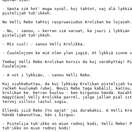
- Upota sié hot' muga syväl, kuj tahtot, vaj älä lykkiä
pistelijah tuh'ikkoh.

No Velli Rebo tahtoj raspruaviuduo Krolikan ke lujazeh.

- Nu, - sanou, — kerran sié varuat, ka juuri i lykkiän 
pistelijah tuh'ikkoh.

- Mis siul! - sanou Velli Krolikka.

- Čuučelojzen ke mié olen ylen jugié, ét lykkiä sinne s
Tembaj Velli Rebo Krolikan korvis da kuj särähyttäy! Pi
Čuučelojne.

- A vot i lykkiän, - sanou Velli Rebo.

Kuj viuhkahuttau, da kuj lykkiäy Krolikan pistelijah tu
račkeh kuulumah rubej. Nouzi Rebo taga käbälil, kaččou,
krolikan ke. Kerras kuulou - ken kirgunou händä. Kačaht
mägyččäzel Velli Krolikka parrel, jalga jallan piäl ist
tervoj villois lastul sugiu.

Éllendi siid Rebo čto opjat' jai durakaksi. A Velli Kro
händä tabavuttua, hän i kirguu:

- Pistelija tuh'ikko on miun rodnoj kodi, Velli Rebo! P
tuh'ikko on miun rodnoj kodi!
