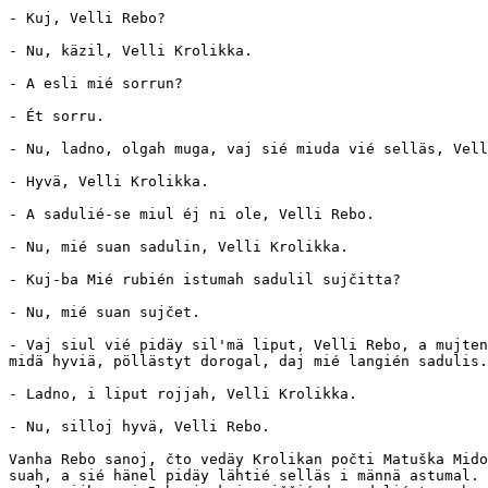
- Kuj, Velli Rebo?

- Nu, käzil, Velli Krolikka.

- A esli mié sorrun?

- Ét sorru.

- Nu, ladno, olgah muga, vaj sié miuda vié selläs, Vell
- Hyvä, Velli Krolikka.

- A sadulié-se miul éj ni ole, Velli Rebo.

- Nu, mié suan sadulin, Velli Krolikka.

- Kuj-ba Mié rubién istumah sadulil sujčitta?

- Nu, mié suan sujčet.

- Vaj siul vié pidäy sil'mä liput, Velli Rebo, a mujten
midä hyviä, pöllästyt dorogal, daj mié langién sadulis.

- Ladno, i liput rojjah, Velli Krolikka.

- Nu, silloj hyvä, Velli Rebo.  

Vanha Rebo sanoj, čto vedäy Krolikan počti Matuška Mido
suah, a sié hänel pidäy lähtié selläs i männä astumal. 