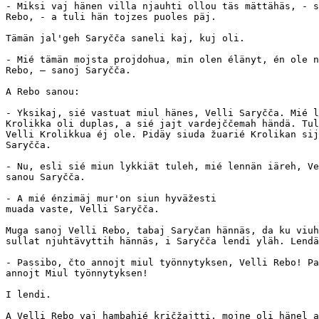
- Miksi vaj hänen villa njauhti ollou täs mättähäs, - s
Rebo, - a tuli hän tojzes puoles päj.

Tämän jal'geh Saryčča saneli kaj, kuj oli.

- Mié tämän mojsta projdohua, min olen élänyt, én ole n
Rebo, — sanoj Saryčča.

A Rebo sanou:

- Yksikaj, sié vastuat miul hänes, Velli Saryčča. Mié l
Krolikka oli duplas, a sié jajt vardejččemah händä. Tul
Velli Krolikkua éj ole. Pidäy siuda žuarié Krolikan sij
Saryčča.

- Nu, esli sié miun lykkiät tuleh, mié lennän iäreh, Ve
sanou Saryčča.

- A mié énzimäj mur'on siun hyväžesti

muada vaste, Velli Saryčča. 

Muga sanoj Velli Rebo, tabaj Saryčan hännäs, da ku viuh
sullat njuhtävyttih hännäs, i Saryčča lendi yläh. Lendä
- Passibo, čto annojt miul työnnytyksen, Velli Rebo! Pa
annojt Miul työnnytyksen!

I lendi.

A Velli Rebo vaj hambahié kričžajtti, mojne oli hänel a