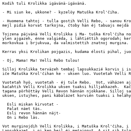
Kodih tuli Krolikka igävänä-igävänä.

- Mi siun ke, ukkone? - kyzelöy Matuška Krol'čiha.

- Huomena tahtoj - tulla gostih Velli Rebo, - sanou Kro
mejl pidiä korvat tarkojna, čtoby hän éj tabuajs mejdä 
Tojzena päjvänä Velli Krolikka i Ma- tuška Krol'čiha no
ylen ajgazeh, énne valgiéda, i lähtiéttih ogorodah; ker
morkovkua i brjukvua, da valmistettih znatnoj murgina.

Kerras yksi Krolikan pojgazis, kudama élosti pihal, juo
- Oj, Mama! Ma! Velli Rebo tulou!

Silloj Krolikka terväzeh tembaj lapsukkazié korvis i is
iče Matuška Krol'čihan ke - uksen luo. Vuotetah Velli R
Vuotetah hyö, vuotetah - éj tule Rebo.  Vot, vähäzen aj
kačahtih Velli Krolikka uksen tuaksi hilljakkazeh.  Kač
tagana pörhöttäy Velli Revon hännän njokkane. Silloj sa
uksen, istujhes, pani käbäläzet korvién tuaksi i helähy
  Esli miskan kirvotat -

  Palat näet täs.

  Esli revon hännän näjt-

  On i Rebo läs.

Vot murginojdih Velli Krolikka, i Matuška Krol'čiha, i 
Lapsukkazet, i ni ken hejl éj mešajnnut. A sit sih tulo