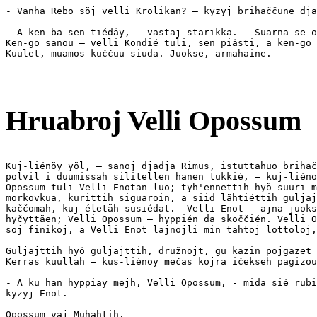
- Vanha Rebo söj velli Krolikan? — kyzyj brihaččune dja
- A ken-ba sen tiédäy, — vastaj starikka. — Suarna se o
Ken-go sanou — velli Kondié tuli, sen piästi, a ken-go 
Kuulet, muamos kuččuu siuda. Juokse, armahaine.

Hruabroj Velli Opossum
Kuj-liénöy yöl, — sanoj djadja Rimus, istuttahuo brihač
polvil i duumissah silitellen hänen tukkié, — kuj-liénö
Opossum tuli Velli Enotan luo; tyh'ennettih hyö suuri m
morkovkua, kurittih siguaroin, a siid lähtiéttih guljaj
kaččomah, kuj életäh susiédat.  Velli Enot - ajna juoks
hyčyttäen; Velli Opossum — hyppién da skoččién. Velli O
söj finikoj, a Velli Enot lajnojli min tahtoj löttölöj,
Guljajttih hyö guljajttih, družnojt, gu kazin pojgazet 
Kerras kuullah — kus-liénöy mečäs kojra ičekseh pagizou
- A ku hän hyppiäy mejh, Velli Opossum, - midä sié rubi
kyzyj Enot.

Opossum vaj Muhahtih.
