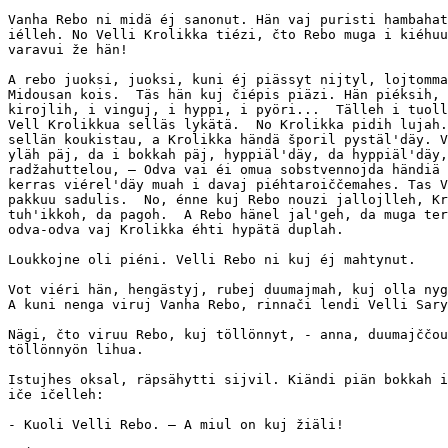
Vanha Rebo ni midä éj sanonut. Hän vaj puristi hambahat
iélleh. No Velli Krolikka tiézi, čto Rebo muga i kiéhuu
varavui že hän!

A rebo juoksi, juoksi, kuni éj piässyt nijtyl, lojtomma
Midousan kois.  Täs hän kuj čiépis piäzi. Hän piéksih, 
kirojlih, i vinguj, i hyppi, i pyöri...  Tälleh i tuoll
Vell Krolikkua selläs lykätä.  No Krolikka pidih lujah.
sellän koukistau, a Krolikka händä šporil pystäl'däy. V
yläh päj, da i bokkah päj, hyppiäl'däy, da hyppiäl'däy,
radžahuttelou, — Odva vai éi omua sobstvennojda händiä 
kerras viérel'däy muah i davaj piéhtaroiččemahes. Tas V
pakkuu sadulis.  No, énne kuj Rebo nouzi jallojlleh, Kr
tuh'ikkoh, da pagoh.  A Rebo hänel jal'geh, da muga ter
odva-odva vaj Krolikka éhti hypätä duplah.

Loukkojne oli piéni. Velli Rebo ni kuj éj mahtynut.

Vot viéri hän, hengästyj, rubej duumajmah, kuj olla nyg
A kuni nenga viruj Vanha Rebo, rinnači lendi Velli Sary
Nägi, čto viruu Rebo, kuj töllönnyt, - anna, duumajččou
töllönnyön lihua.

Istujhes oksal, räpsähytti sijvil. Kiändi piän bokkah i
iče ičelleh:

- Kuoli Velli Rebo. — A miul on kuj žiäli!
