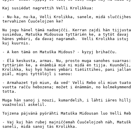
Kaj susiédat nagrettih Velli Krolikkua:

- Nu-ka, nu-ka, Velli Krolikka, sanele, midä sluččijhes
tervahizen Čuučelojzen ke?

Nu jogu hänel tämä nadoejčči. Kerran zajdi hän tijjusta
susiédua, Matuška Midousua tyttärién ke, a tytöt davaj 
hänes ymbäri, da davaj nagramah.  Velli Krolikka istuj 
kuj kuurnis.

- A ken tämä on Matuška Midous? - kyzyj brihačču.

- Élä keskusta, armas. Nu, prosto muga sanohes suarnas:
tyttärién ke, a énämbiä mié ni midä én tijja. Kuundeli,
Krolikka, kuj hyö hänes ymbäri tiéšittihes, pani jallan
piäl, migni tyttölöjl i sanou:

- Armahazet työ miun, da ved' Velli Rebo oli miun tuato
vuotta račču hebozena; možet i énämmän, no kolmekymmend
totta.

Muga hän sanoj i nouzi, kumardelih, i lähti iäres hillj
vuažnoloil askelil.

Tojzena päjvänä pyörähti Matuška Midousan luo Velli Reb
- Vaj kuj hän rubej majniččemah Čuučelojzeh näh, Matušk
saneli, midä sanoj täs Krolikka.
