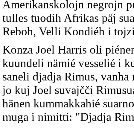
Amerikanskolojn negrojn pr
tulles tuodih Afrikas päj sua
Reboh, Velli Kondiéh i tojzi
Konza Joel Harris oli pién
kuundeli nämié vesselié i 
saneli djadja Rimus, vanha 
jo kuj Joel suvajčči Rimusu
hänen kummakkahié suarnoj.
muga i nimitti: "Djadja Ri