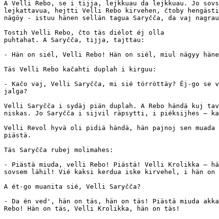
A Velli Rebo, se i tijja, lejkkuau da lejkkuau. Jo sovs
lejkattavua, hejtti Velli Rebo kirvehen, čtoby hengästi
nägöy - istuu hänen sellän tagua Saryčča, da vaj nagrau
Tostih Velli Rebo, čto täs diélot éj olla

puhtahat. A Saryčča, tijja, tajttau:

- Hän on siél, Velli Rebo! Hän on siél, miul nägyy häne
Täs Velli Rebo kačahti duplah i kirguu:

- Kačo vaj, Velli Saryčča, mi sié törröttäy? Éj-go se v
jalga?

Velli Saryčča i sydäj piän duplah. A Rebo händä kuj tav
niskas. Jo Saryčča i sijvil räpsytti, i piéksijhes — ka
Velli Revol hyvä oli pidiä händä, hän pajnoj sen muada 
piästä.

Täs Saryčča rubej molimahes:

- Piästä miuda, velli Rebo! Piästä! Velli Krolikka — hä
sovsem lähil! Vié kaksi kerdua iske kirvehel, i hän on 
A ét-go muanita sié, Velli Saryčča?

- Da én ved', hän on täs, hän on täs! Piästä miuda akka
Rebo! Hän on täs, Velli Krolikka, hän on täs!
