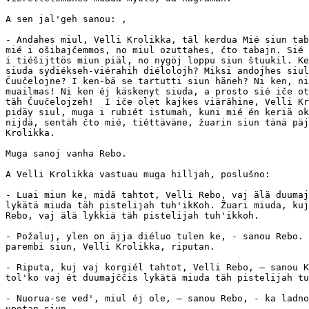
A sen jal'geh sanou: ,  

- Andahes miul, Velli Krolikka, täl kerdua Mié siun tab
mié i ošibajčemmos, no miul ozuttahes, čto tabajn. Sié 
i tiéšijttös miun piäl, no nygöj loppu siun štuukil. Ke
siuda sydiékseh-viérahih diélolojh? Miksi andojhes siul
Čuučelojne? I ken-bä se tartutti siun häneh? Ni ken, ni
muailmas! Ni ken éj käskenyt siuda, a prosto sié iče ot
täh Čuučelojzeh!  I iče olet kajkes viärähine, Velli Kr
pidäy siul, muga i rubiét istumah, kuni mié én keriä ok
nijdä, sentäh čto mié, tiéttäväne, žuarin siun tänä päj
Krolikka.

Muga sanoj vanha Rebo.

A Velli Krolikka vastuau muga hilljah, poslušno:

- Luai miun ke, midä tahtot, Velli Rebo, vaj älä duumaj
lykätä miuda täh pistelijah tuh'ikKoh. Žuari miuda, kuj
Rebo, vaj älä lykkiä täh pistelijah tuh'ikkoh.

- Požaluj, ylen on äjja diéluo tulen ke, - sanou Rebo. 
parembi siun, Velli Krolikka, riputan.

- Riputa, kuj vaj korgiél tahtot, Velli Rebo, — sanou K
tol'ko vaj ét duumajččis lykätä miuda täh pistelijah tu
- Nuorua-se ved', miul éj ole, — sanou Rebo, - ka ladno
upotan siun.
