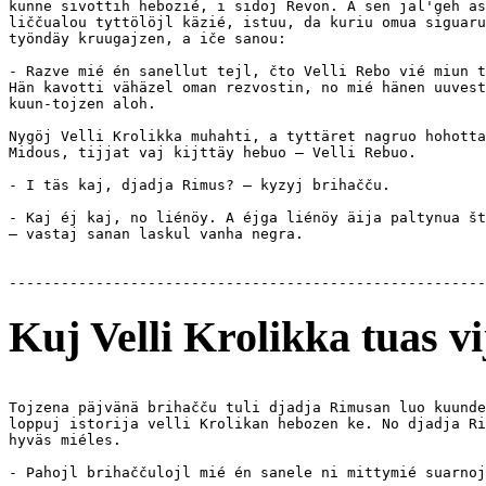
kunne sivottih hebozié, i sidoj Revon. A sen jal'geh as
liččualou tyttölöjl käzié, istuu, da kuriu omua siguaru
työndäy kruugajzen, a iče sanou:

- Razve mié én sanellut tejl, čto Velli Rebo vié miun t
Hän kavotti vähäzel oman rezvostin, no mié hänen uuvest
kuun-tojzen aloh.

Nygöj Velli Krolikka muhahti, a tyttäret nagruo hohotta
Midous, tijjat vaj kijttäy hebuo — Velli Rebuo.

- I täs kaj, djadja Rimus? — kyzyj brihačču. 

- Kaj éj kaj, no liénöy. A éjga liénöy äija paltynua št
— vastaj sanan laskul vanha negra.

Kuj Velli Krolikka tuas vi
Tojzena päjvänä brihačču tuli djadja Rimusan luo kuunde
loppuj istorija velli Krolikan hebozen ke. No djadja Ri
hyväs miéles.

- Pahojl brihaččulojl mié én sanele ni mittymié suarnoj