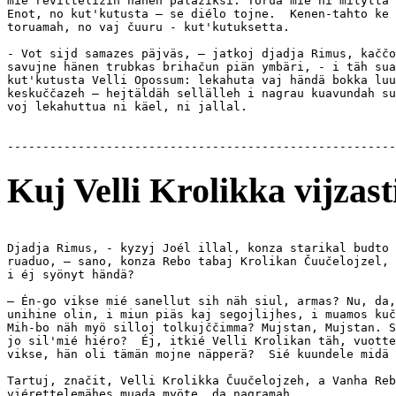
mié revittelizin hänen palaziksi. Torua mié ni mityttä 
Enot, no kut'kutusta — se diélo tojne.  Kenen-tahto ke 
toruamah, no vaj čuuru - kut'kutuksetta.

- Vot sijd samazes päjväs, — jatkoj djadja Rimus, kaččo
savujne hänen trubkas brihačun piän ymbäri, - i täh sua
kut'kutusta Velli Opossum: lekahuta vaj händä bokka luu
keskuččazeh — hejtäldäh sellälleh i nagrau kuavundah su
voj lekahuttua ni käel, ni jallal.

Kuj Velli Krolikka vijzast
Djadja Rimus, - kyzyj Joél illal, konza starikal budto 
ruaduo, — sano, konza Rebo tabaj Krolikan Čuučelojzel, 
i éj syönyt händä?

— Én-go vikse mié sanellut sih näh siul, armas? Nu, da,
unihine olin, i miun piäs kaj segojlijhes, i muamos kuč
Mih-bo näh myö silloj tolkujččimma? Mujstan, Mujstan. S
jo sil'mié hiéro?  Éj, itkié Velli Krolikan täh, vuotte
vikse, hän oli tämän mojne näpperä?  Sié kuundele midä 
Tartuj, značit, Velli Krolikka Čuučelojzeh, a Vanha Reb
viérettelemähes muada myöte, da nagramah.
