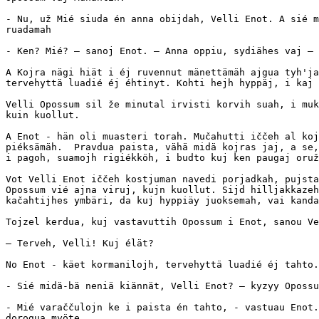
- Nu, už Mié siuda én anna obijdah, Velli Enot. A sié m
ruadamah

- Ken? Mié? — sanoj Enot. — Anna oppiu, sydiähes vaj — 
A Kojra nägi hiät i éj ruvennut mänettämäh ajgua tyh'ja
tervehyttä luadié éj éhtinyt. Kohti hejh hyppäj, i kaj 
Velli Opossum sil že minutal irvisti korvih suah, i muk
kuin kuollut.

A Enot - hän oli muasteri torah. Mučahutti iččeh al koj
piéksämäh.  Pravdua paista, vähä midä kojras jaj, a se,
i pagoh, suamojh rigiékköh, i budto kuj ken paugaj oruž
Vot Velli Enot iččeh kostjuman navedi porjadkah, pujsta
Opossum vié ajna viruj, kujn kuollut. Sijd hilljakkazeh
kačahtijhes ymbäri, da kuj hyppiäy juoksemah, vai kanda
Tojzel kerdua, kuj vastavuttih Opossum i Enot, sanou Ve
— Terveh, Velli! Kuj élät?

No Enot - käet kormanilojh, tervehyttä luadié éj tahto.

- Sié midä-bä neniä kiännät, Velli Enot? — kyzyy Opossu
- Mié varaččulojn ke i paista én tahto, - vastuau Enot.
dorogua myöte.
