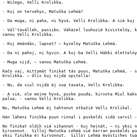
- Ničego, Velli Krolikka.

- Kuj on tervehys, Matuška Lehmä?

- Da muga, ni paha, ni hyvä, Velli Krolikka. A sié kuj 
- Väl'tävälleh, passibo. Vähäzel luuhuzié kivistelöy, k
sanou Velli Krolikka.

- Kuj émändäs, lapset? — kyzelöy Matuška Lehmä.  

- Da ni pahoj, ni hyvin. A kuj-ba Velli Häkki élettelöy
- Muga sijd, — sanou Matuška Lehmä.

Kačo vaj, mittymät finikat täs puus, Matuška Lehmä, - s
Krolikka. — Olis kuj nijdä opitella!

- Nu, da siul nijdä éj sua tavata, Velli Krolikka.

- A sié, ole mojne hyvä, puske puuda, kirvota Miul kaks
palua, - sanou Velli Krolikka.

Nu, Matuška Lehmä éj tahtonut otkažié Velli Krolikal.

Hän läheni finikka puun rinnal i puskeldi sidä sarvil -
No finikat oldih vié vihannat - kuj hejnät, — ni yksi n
kirvonnut.  Silloj Matuška Lehmä vié kerran puskeldi pu
yksi finikka éj kirvonnut.  Silloj Lehmä myöstijhes tua