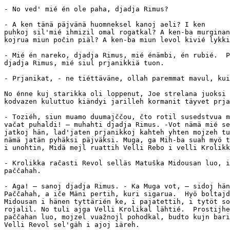
- No ved' mié én ole paha, djadja Rimus?

- A ken tänä päjvänä huomneksel kanoj aeli? I ken 

puhkoj sil'mié ihmizil omal rogatkal? A ken-ba murginan
kojrua miun počin piäl? A ken-ba miun levol kivié lykki
- Mié én nareko, djadja Rimus, mié énämbi, én rubié.  P
djadja Rimus, mié siul prjanikkiä tuon.

- Prjanikat, - ne tiéttäväne, ollah paremmat mavul, kui
No énne kuj starikka oli loppenut, Joe strelana juoksi 
kodvazen kuluttuo kiändyi jarilleh kormanit täyvet prja
- Toziéh, siun muamo duumajččou, čto rotil susedstvua m
vačat puhaldi! — muhahti djadja Rimus. -Vot nämä mié se
jatkoj hän, lad'jaten prjanikkoj kahteh yhten mojzeh tu
nämä jatän pyhäksi päjväksi. Muga, ga Mih-ba suah myö t
i unohtin, Midä mejl ruattih Velli Rebo i velli Krolikk
- Krolikka račasti Revol selläs Matuška Midousan luo, i
paččahah.

- Aga! — sanoj djadja Rimus. - Ka Muga vot, — sidoj hän
Paččahah, a iče Mäni pertih, kuri sigarua.  Hyö boltajd
Midousan i hänen tyttärién ke, i pajatettih, i tytöt so
rojalil. No tuli ajga Velli Krolikal lähtié.  Prostijhe
paččahan luo, mojzel vuažnojl pohodkal, budto kujn bari
Velli Revol sel'gäh i ajoj iäreh.
