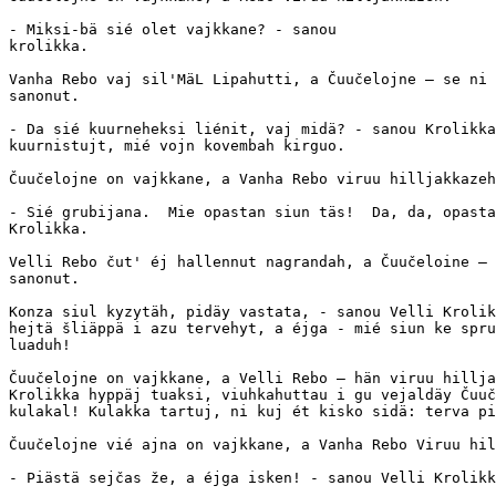
- Miksi-bä sié olet vajkkane? - sanou

krolikka.

Vanha Rebo vaj sil'MäL Lipahutti, a Čuučelojne — se ni 
sanonut.

- Da sié kuurneheksi liénit, vaj midä? - sanou Krolikka
kuurnistujt, mié vojn kovembah kirguo.

Čuučelojne on vajkkane, a Vanha Rebo viruu hilljakkazeh
- Sié grubijana.  Mie opastan siun täs!  Da, da, opasta
Krolikka.

Velli Rebo čut' éj hallennut nagrandah, a Čuučeloine — 
sanonut.

Konza siul kyzytäh, pidäy vastata, - sanou Velli Krolik
hejtä šliäppä i azu tervehyt, a éjga - mié siun ke spru
luaduh!

Čuučelojne on vajkkane, a Velli Rebo — hän viruu hillja
Krolikka hyppäj tuaksi, viuhkahuttau i gu vejaldäy Čuuč
kulakal! Kulakka tartuj, ni kuj ét kisko sidä: terva pi
Čuučelojne vié ajna on vajkkane, a Vanha Rebo Viruu hil
- Piästä sejčas že, a éjga isken! - sanou Velli Krolikk