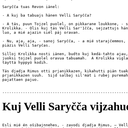
Saryčča tuas Revon iänel:

- A kuj ba tabuajs hänen Velli Saryčča?

- A täs, puun Tojzel puolel, on pikkarane loukkone, - s
Krolikka. - Olis kuj täs Velli Sar'1čča, sejzattujs hän
luo, a mié ajazin siél päj oravan.

- Nu, aja, aja, - sanoj Saryčča, - a mié starajčemmos, 
piäzis Velli Saryčas.

Silloj Krolikka nosti iänen, budto kuj kedä-tahto ajau,
juoksi tojzel puolel oravua tabuamah.  A Krolikka vigla
täyttä hyppyö kodih.

Täs djadja Rimus otti prjanikkazen, kikahutti piän tuak
prjanikkazen suuh.  Sijd salbaj sil'mät i rubej puremah
pajattaen pajuo.

Kuj Velli Saryčča vijzahu
Esli mié én ošibajnnehes, - zavodi djadja Rimus, — Vell