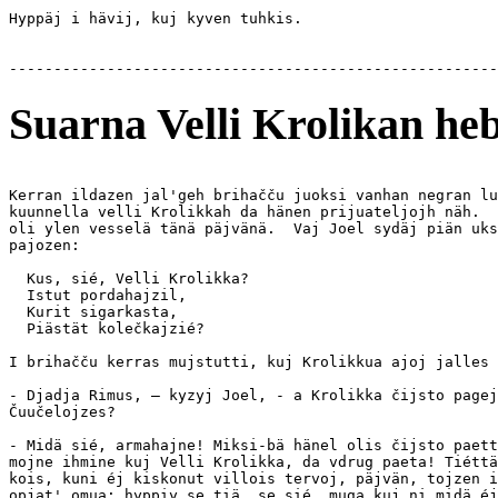
Hyppäj i hävij, kuj kyven tuhkis.

Suarna Velli Krolikan he
Kerran ildazen jal'geh brihačču juoksi vanhan negran lu
kuunnella velli Krolikkah da hänen prijuateljojh näh.  
oli ylen vesselä tänä päjvänä.  Vaj Joel sydäj piän uks
pajozen:

  Kus, sié, Velli Krolikka?

  Istut pordahajzil,

  Kurit sigarkasta,

  Piästät kolečkajzié?

I brihačču kerras mujstutti, kuj Krolikkua ajoj jalles 
- Djadja Rimus, — kyzyj Joel, - a Krolikka čijsto pagej
Čuučelojzes?

- Midä sié, armahajne! Miksi-bä hänel olis čijsto paett
mojne ihmine kuj Velli Krolikka, da vdrug paeta! Tiéttä
kois, kuni éj kiskonut villois tervoj, päjvän, tojzen i
opjat' omua: hyppiy se tiä, se sié, muga kuj ni midä éj