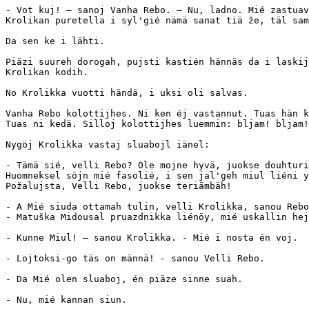
- Vot kuj! — sanoj Vanha Rebo. — Nu, ladno. Mié zastuav
Krolikan puretella i syl'gié nämä sanat tiä že, täl sam
Da sen ke i lähti.

Piäzi suureh dorogah, pujsti kastién hännäs da i laskij
Krolikan kodih.

No Krolikka vuotti händä, i uksi oli salvas.

Vanha Rebo kolottijhes. Ni ken éj vastannut. Tuas hän k
Tuas ni kedä. Silloj kolottijhes luemmin: bljam! bljam!

Nygöj Krolikka vastaj sluabojl iänel:      

- Tämä sié, velli Rebo? Ole mojne hyvä, juokse douhturi
Huomneksel söjn mié fasolié, i sen jal'geh miul liéni y
Požalujsta, Velli Rebo, juokse teriämbäh!

- A Mié siuda ottamah tulin, velli Krolikka, sanou Rebo
- Matuška Midousal pruazdnikka liénöy, mié uskallin hej
- Kunne Miul! — sanou Krolikka. - Mié i nosta én voj.

- Lojtoksi-go täs on männä! - sanou Velli Rebo.

- Da Mié olen sluaboj, én piäze sinne suah.

- Nu, mié kannan siun.
