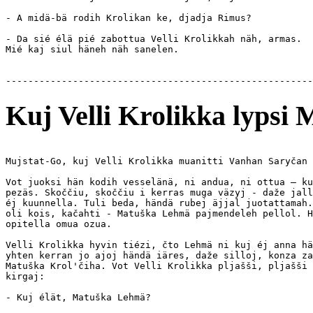
- A midä-bä rodih Krolikan ke, djadja Rimus? 

- Da sié élä pié zabottua Velli Krolikkah näh, armas. 

Mié kaj siul häneh näh sanelen.

Kuj Velli Krolikka lyps
Mujstat-Go, kuj Velli Krolikka muanitti Vanhan Saryčan 
Vot juoksi hän kodih vesselänä, ni andua, ni ottua — ku
pezäs. Skoččiu, skoččiu i kerras muga väzyj - daže jall
éj kuunnella. Tuli beda, händä rubej äjjal juotattamah.
oli kois, kačahti - Matuška Lehmä pajmendeleh pellol. H
opitella omua ozua.

Velli Krolikka hyvin tiézi, čto Lehmä ni kuj éj anna hä
yhten kerran jo ajoj händä iäres, daže silloj, konza za
Matuška Krol'čiha. Vot Velli Krolikka pljašši, pljašši 
kirgaj:

- Kuj élät, Matuška Lehmä?
