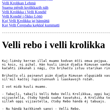
Velli Krolikan Lehmä
Suarna piénih krolikkazih näh
Velli Krolikka i Velli Kondié
Velli Kondié i čikko Löttö
Kuj Velli Krolikka jaj hännättä
Kuj Velli Čerepaha kajkkié kummatti
Velli rebo i velli krolikka
Kuj-liénöy kerran illal muamo kodvan éčči omua pojgua. 
ni kois, ni pihal. Hän kuuli iänié djadja Rimusan vanha
kačahti ikkunah i nägi, čto brihačču istuu starikan rin
Brihačču oli pajnanut piän djadja Rimusan olgupiädä vas
sil'mil kaččoj rupistunnuoh i luaskavojh rožah.

I vot midä kuuli muamo.

- Tabajli, tabajli Velli Rebo Velli Krolikkua, oppi kaj
vijzastella, čtoby händä suaha tavatuksi. A Krolikka to
silleh oppi vijzastella, čtoby Rebo händä éj tabuajs.

- Nu händä kajkkineh sanoj - Velli Rebo.
