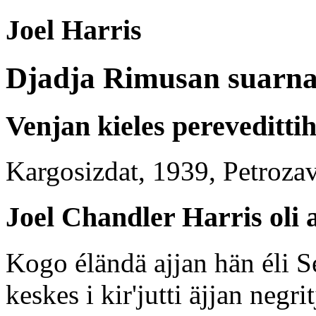
Joel Harris
Djadja Rimusan suarna
Venjan kieles perevedittih
Kargosizdat, 1939, Petroza
Joel Chandler Harris oli 
Kogo éländä ajjan hän éli 
keskes i kir'jutti äjjan negr