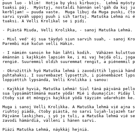
puun luo - blim!  Hotja by yksi kirbuojs.  Lehmä myösty
tuaksi päj.  Myöstyj, nostaldi hännän sel'gäh da kuj ju
kerbljam! — puuda vaste.  Muga libuj da Muga puski, čto
sarvi syväh uppoj puuh i sih tartuj. Matuška Lehmä ni é
tuaksi. A Velli Krolikal se i pidi.

- Piästä Miuda, Velli Krolikka, - sanoj Matuška Lehmä.

- Miul ved' éj sua täydyö siun sarvih suah, - sanoj Kro
Parembi mié kučun velli Häkin.

- I nämién sanoin ke hän lähti kodih.  Vähäzen kuluttuo
émännän i kajkkién lapsién ke, i mi vaj hejdä oli, joga
rengié. Suuremmil oldih suuremmat rengit, a piénemmil p
- Okružittih hyö Matuška lehmä i zavodittih lypsiä händ
puhtahaksi. I suurembazet lypsettih, i piénembäzet lyps
loppiéttih lypsändä, Velli Krolikka i sanou:

- Kajkkié hyviä, Matuška Lehmä! Siul tänä päjvänä pello
sua lypsämättömänä muate yödä! Mié i duumajčin: Pidäy l
čtoby sié ét möngyjs kajkkié yödä täyzién udarehién ke.

Muga i sanoj Velli Krolikka. A Matuška lehmä vié ajna s
riuhtoj piädä, čtoby piästä, no sarvi lujah-lujazeh tar
Päjväne laskijhes, i yö jo tuli, a Matuška lehmä vié se
zavodi hämärdiä, välleni i hänen sarvi.

Piäzi Matuška Lehmä, näykkäj hejniä.
