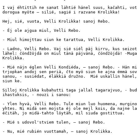
I vaj éhtittih ne sanat lähtié hänel suus, kačahti, vot
dorogua myöte — silié, sagié i razvane Krolikka!

Hej, sié, vuota, Velli Krolikka! sanoj Rebo.

- Éj ole ajgua miul, Velli Rebo.

- Miul himojttau siun ke tarattua, Velli Krolikka.

- Ladno, Velli Rebo. Vaj sié siél päj kirru, kus seizot
lähel: čöndžöjdä on miul tänä päjvänä, čöndžöjdä! -Muga
Krolikka.

- Mié näjn églen Velli Kondiéda, — sanoj Rebo. - Hän mi
trjopkan andoj sen periä, čto myö siun ke ajna émmä sov
sanou, - susiédat, éläkkiä družno.  Mié uskallin hänel,
siun ke.

Silloj Krolikka kubahutti taga jallal tagarajvuo, - bud
ihastuksis, - nouzi i sanou:

- Ylen hyvä, Velli Rebo. Tule miun luo huomena, murgino
yhtes. Ni midä sen mojsta éj ole mejl kois, da najne la
éčitäh, jo midä-tahto löytäh, mil siuda gostittua.

- Mié s udovol'stviem tulen, — sanoj Rebo.

- Nu, mié rubién vuottamah, — sanoj Krolikka.
