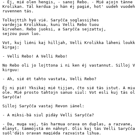
- Éj, mié olen hengis, - sanoj Rebo. - Mié ajojn tänne 
Krolikan. Täl kerdua jo hän éj pagié, hot' uudeh vuodeh
ruvennen täs.

Tolkujttih hyö vié. Saryčča soglassijhes

vardejja Krolikkua, kuni Velli Rebo tuou

kirvehen. Rebo juoksi, a Saryčča sejzattuj,

sejzou puun luo.

Vot, kuj liéni kaj hilljah, Velli Krolikka läheni loukk
kirgaj:

- Velli Rebo! A Velli Rebo!

No Rebo oli jo lojttona i ni ken éj vastannut. Silloj V
kirguu:

- Ah, sié ét tahto vastata, Velli Rebo?

Éj ni pié! Yksikaj mié tijjan, čto sié täs istut. A miu
ole. Mié prosto tahtojn sanuo siul: Vot esli kuj täs ol
Saryčča!

Silloj Saryčča vastaj Revon iänel:

- A miksi-bä siul pidäy Velli Saryčča?

- Da, muga vaj, täs harmua orava on duplas, a razvane, 
élänyt, tämmöjstä én nähnyt. Olis kuj täs Velli Saryčča
syöl'däjs oravan magiéda razvajsta lihua.
