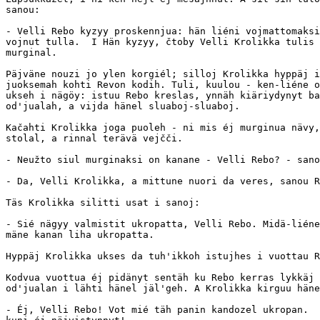
sanou:

- Velli Rebo kyzyy proskennjua: hän liéni vojmattomaksi
vojnut tulla.  I Hän kyzyy, čtoby Velli Krolikka tulis 
murginal.

Päjväne nouzi jo ylen korgiél; silloj Krolikka hyppäj i
juoksemah kohti Revon kodih. Tuli, kuulou - ken-liéne o
ukseh i nägöy: istuu Rebo kreslas, ynnäh kiäriydynyt ba
od'jualah, a vijda hänel sluaboj-sluaboj.

Kačahti Krolikka joga puoleh - ni mis éj murginua nävy,
stolal, a rinnal terävä vejčči.

- Neužto siul murginaksi on kanane - Velli Rebo? - sano
- Da, Velli Krolikka, a mittune nuori da veres, sanou R
Täs Krolikka silitti usat i sanoj:

- Sié nägyy valmistit ukropatta, Velli Rebo. Midä-liéne
mäne kanan liha ukropatta.

Hyppäj Krolikka ukses da tuh'ikkoh istujhes i vuottau R
Kodvua vuottua éj pidänyt sentäh ku Rebo kerras lykkäj 
od'jualan i lähti hänel jäl'geh. A Krolikka kirguu häne
- Éj, Velli Rebo! Vot mié täh panin kandozel ukropan.  