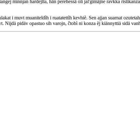
langej minnjan hardejlla, hän perehessä oli jal'gimäjne ravkka ristikanza
kulakat i muvt muaniteldìh i ruatatettìh kevhiè. Sen ajjan suarnat ozutet
t. Nijdä pidäv opastuo sih varojn, čtobì ni konza èj kiännyttiä sidä vanh