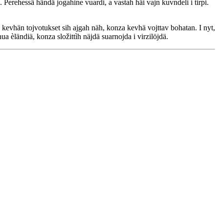
. Perehessä händä jogahine vuardi, a vastah häi vajn kuvndeli i tirpi.
ah kevhän tojvotukset sih ajgah näh, konza kevhä vojttav bohatan. I nyt,
ua èländiä, konza složittìh näjdä suarnojda i virzilöjdä.