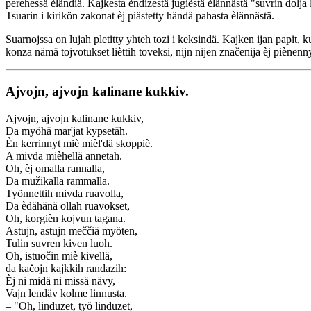
perehessä èländiä. Kajkesta èndizestä jugièstä èlännästä "suvrin dolja 
Tsuarin i kirikön zakonat èj piästetty händä pahasta èlännästä.
Suarnojssa on lujah pletitty yhteh tozi i keksindä. Kajken ijan papit, 
konza nämä tojvotukset lièttih toveksi, nijn nijen značenija èj piènenny
Ajvojn, ajvojn kalinane kukkiv.
Ajvojn, ajvojn kalinane kukkiv,
Da myöhä mar'jat kypsetäh.
Èn kerrinnyt miè mièl'dä skoppiè.
A mivda mièhellä annetah.
Oh, èj omalla rannalla,
Da mužikalla rammalla.
Työnnettih mivda ruavolla,
Da èdähänä ollah ruavokset,
Oh, korgièn kojvun tagana.
Astujn, astujn meččiä myöten,
Tulin suvren kiven luoh.
Oh, istuočin miè kivellä,
da kačojn kajkkih randazih:
Èj ni midä ni missä nävy,
Vajn lendäv kolme linnusta.
– "Oh, linduzet, työ linduzet,