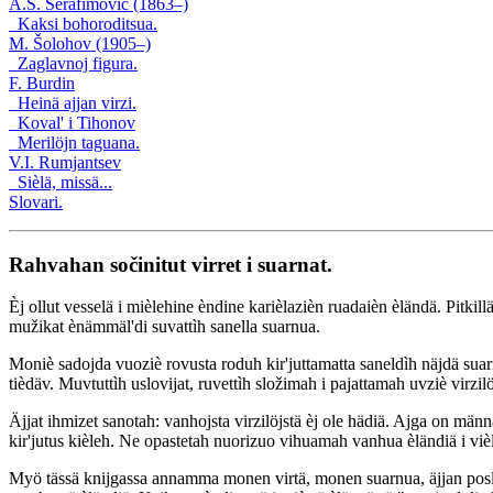
A.S. Serafimovič (1863–)
Kaksi bohoroditsua.
M. Šolohov (1905–)
Zaglavnoj figura.
F. Burdin
Heinä ajjan virzi.
Koval' i Tihonov
Merilöjn taguana.
V.I. Rumjantsev
Sièlä, missä...
Slovari.
Rahvahan sočinitut virret i suarnat.
Èj ollut vesselä i mièlehine èndine karièlazièn ruadaièn èländä. Pitkil
mužikat ènämmäl'di suvattìh sanella suarnua.
Moniè sadojda vuoziè rovusta roduh kir'juttamatta saneldìh näjdä suarnojd
tièdäv. Muvtuttìh uslovijat, ruvettìh složimah i pajattamah uvziè virzilö
Äjjat ihmizet sanotah: vanhojsta virzilöjstä èj ole hädiä. Ajga on mä
kir'jutus kièleh. Ne opastetah nuorizuo vihuamah vanhua èländiä i vièl
Myö tässä knijgassa annamma monen virtä, monen suarnua, äjjan poslo