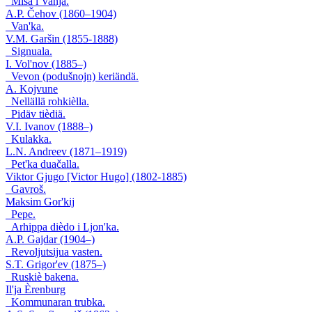
Miša i Vanja.
A.P. Čehov (1860–1904)
Van'ka.
V.M. Garšin (1855-1888)
Signuala.
I. Vol'nov (1885–)
Vevon (podušnojn) keriändä.
A. Kojvune
Nellällä rohkièlla.
Pidäv tièdiä.
V.I. Ivanov (1888–)
Kulakka.
L.N. Andreev (1871–1919)
Pet'ka duačalla.
Viktor Gjugo [Victor Hugo] (1802-1885)
Gavroš.
Maksim Gor'kij
Pepe.
Arhippa dièdo i Ljon'ka.
A.P. Gajdar (1904–)
Revoljutsijua vasten.
S.T. Grigor'ev (1875–)
Ruskiè bakena.
Il'ja Èrenburg
Kommunaran trubka.