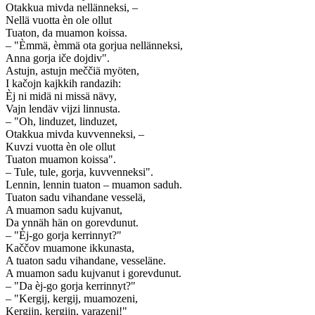
Otakkua mivda nellänneksi, –
Nellä vuotta èn ole ollut
Tuaton, da muamon koissa.
– "Èmmä, èmmä ota gorjua nellänneksi,
Anna gorja iče dojdiv".
Astujn, astujn meččiä myöten,
I kačojn kajkkih randazih:
Èj ni midä ni missä nävy,
Vajn lendäv vijzi linnusta.
– "Oh, linduzet, linduzet,
Otakkua mivda kuvvenneksi, –
Kuvzi vuotta èn ole ollut
Tuaton muamon koissa".
– Tule, tule, gorja, kuvvenneksi".
Lennin, lennin tuaton – muamon saduh.
Tuaton sadu vihandane vesselä,
A muamon sadu kujvanut,
Da ynnäh hän on gorevdunut.
– "Èj-go gorja kerrinnyt?"
Kaččov muamone ikkunasta,
A tuaton sadu vihandane, vesseläne.
A muamon sadu kujvanut i gorevdunut.
– "Da èj-go gorja kerrinnyt?"
– "Kergij, kergij, muamozeni,
Kergijn, kergijn, varazeni!"