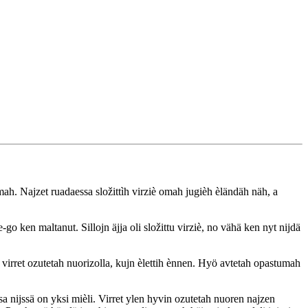
emah. Najzet ruadaessa složittìh virziè omah jugièh èländäh näh, a
-go ken maltanut. Sillojn äjja oli složittu virziè, no vähä ken nyt nijdä
 virret ozutetah nuorizolla, kujn èlettih ènnen. Hyö avtetah opastumah
nijssä on yksi mièli. Virret ylen hyvin ozutetah nuoren najzen