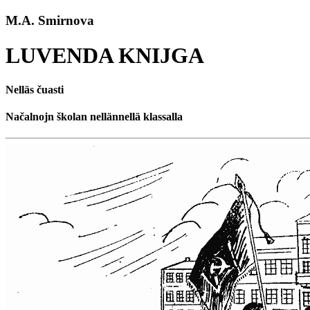
M.A. Smirnova
LUVENDA KNIJGA
Nelläs čuasti
Načalnojn školan nellännellä klassalla