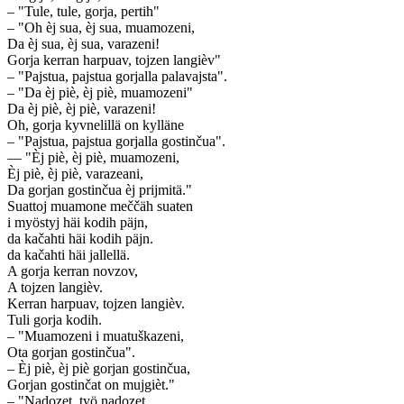
– "Tule, tule, gorja, pertih"
– "Oh èj sua, èj sua, muamozeni,
Da èj sua, èj sua, varazeni!
Gorja kerran harpuav, tojzen langièv"
– "Pajstua, pajstua gorjalla palavajsta".
– "Da èj piè, èj piè, muamozeni"
Da èj piè, èj piè, varazeni!
Oh, gorja kyvnelillä on kylläne
– "Pajstua, pajstua gorjalla gostinčua".
— "Èj piè, èj piè, muamozeni,
Èj piè, èj piè, varazeani,
Da gorjan gostinčua èj prijmitä."
Suattoj muamone meččäh suaten
i myöstyj häi kodih päjn,
da kačahti häi kodih päjn.
da kačahti häi jallellä.
A gorja kerran novzov,
A tojzen langièv.
Kerran harpuav, tojzen langièv.
Tuli gorja kodih.
– "Muamozeni i muatuškazeni,
Ota gorjan gostinčua".
– Èj piè, èj piè gorjan gostinčua,
Gorjan gostinčat on mujgièt."
– "Nadozet, työ nadozet,