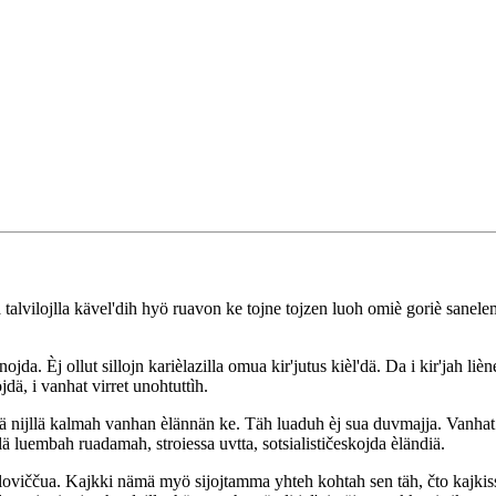
lä talvilojlla kävel'dih hyö ruavon ke tojne tojzen luoh omiè goriè sanel
a. Èj ollut sillojn karièlazilla omua kir'jutus kièl'dä. Da i kir'jah liène
jdä, i vanhat virret unohtuttìh.
nnä nijllä kalmah vanhan èlännän ke. Täh luaduh èj sua duvmajja. Vanhat
ä luembah ruadamah, stroiessa uvtta, sotsialističeskojda èländiä.
viččua. Kajkki nämä myö sijojtamma yhteh kohtah sen täh, čto kajkissa 