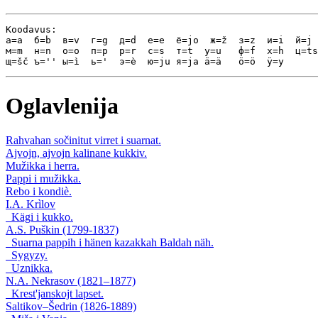
Koodavus:

а=a  б=b  в=v  г=g  д=d  е=e  ё=jo  ж=ž  з=z  и=i  й=j 
м=m  н=n  о=o  п=p  р=r  с=s  т=t  у=u   ф=f  х=h  ц=ts
Oglavlenija
Rahvahan sočinitut virret i suarnat.
Ajvojn, ajvojn kalinane kukkiv.
Mužikka i herra.
Pappi i mužikka.
Rebo i kondiè.
I.A. Krìlov
Kägi i kukko.
A.S. Puškin (1799-1837)
Suarna pappih i hänen kazakkah Baldah näh.
Sygyzy.
Uznikka.
N.A. Nekrasov (1821–1877)
Krest'janskojt lapset.
Saltikov–Šedrin (1826-1889)