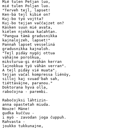
Mié tulen Petjan luo,

mié tulen Poljan luo.

"Terveh tejl, lapset!

Ken-bä tejl kibié on?

Kuj-bo työ vojtta?

Kuj-bo tejjan vaččajzet on?

Käsken suun mié avata,

kiélen njokkua kačahtan.

"Pangua tämä gradusnikka

kajnalojzeh, lapset!"

Pannah lapset vesselinä

gradusnikka kajnaloh.

"Tejl pidäy nygöj ottua  

vähäjne poroškua,

miksturua-gi érähän kerran  

lajnokkua työ vähän verran".

A tejl pidäy vié muata".

tejjan vačal kompressa liénöy,  

silloj kaj svuad'bah sah,

tiéttäväjne, paranou."

Doktorana hyvä olla,

rabočojna - parembi.

Rabočojksi lähtizin-

anna opastetah miuda.

Nouze! Mäne!

gudka kuččuu -

i myö - zavodan joga čuppuh.

Rahvasta - 

joukko tukkunajne,
