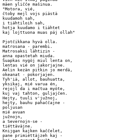
mäen yličče mašinua.

"Motora, vié,

čtoby mejl vojs piästä

kuudamoh sah,

i tiähtiloih sah,

hotja kuudamo i tiähtet

kaj lojttuona muas päj ollah"

Pjotčikkana hyvä olla.

matrosana - parembi.

Matrosaksi lähtizin -

anna opastetah miuda.

Šuapkas nygöj miul lenta on,

lentas vié on jakorjajne.

Aelin kezän pitkin jo merdä,

okeanat - pokorjajen.

Tyh'iä, allot, bauhuatta,

yksikaj, mié varua én,

rejojl da i mačtua myöte,

kuj vaj tahton, guljajčen.

Hejty, tuuli v'južnoj,

hejty, bauhu pahaččajne -

poljusan

mié avuan

južnojn,

a Severnojn-se - 

tiéttäväjne.  

Knijgan kajken kaččelet,  

pane primiéttäjzeh kaj -
