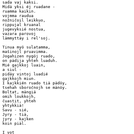
sada vaj kaksi.

Midä yksi éj ruadane -

ruamma kaikin.

vojmma raudua

nožničoil leikkuo,

rippujal kruanal 

jugevyksié nostua,

vazara parovoj

lämmyttäy i rel'soj.

Tinua myö sulatamma,

mašinojl pruavimma.

Jogahizen nygöj ruado, 

on pädija yhteh luaduh.  

Mié gajkkoj luain,

a siul -

pidäy vintoj luadié

gajkkojh miun.

I kajkkién ruado tiä pädöy,

tsehah sboročnojh se mänöy.

Boltat, mängiä

omih loukkojh,

čuastit, yhteh 

yhtykkiä!

Savu - sié,

Jyry - tiä, 

jyry - kajken

koin piäl.

I vot
