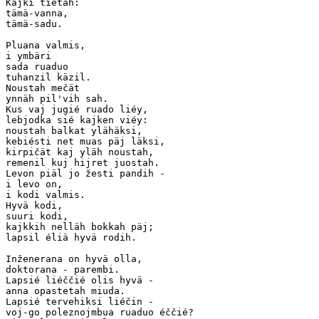
Kajki tiétäh:  

tämä-vanna,   

tämä-sadu.

Pluana valmis,

i ymbäri

sada ruaduo

tuhanzil käzil.

Noustah mečät

ynnäh pil'vih sah.

Kus vaj jugié ruado liéy,

lebjodka sié kajken viéy:

noustah balkat ylähäksi,

kebiésti net muas päj läksi,

kirpičät kaj yläh noustah,

remenil kuj hijret juostah.

Levon piäl jo žesti pandih -  

i levo on,

i kodi valmis.

Hyvä kodi,

suuri kodi,

kajkkih nelläh bokkah päj;

lapsil éliä hyvä rodih.

Inženerana on hyvä olla,

doktorana - parembi.  

Lapsié liéččié olis hyvä -  

anna opastetah miuda.

Lapsié tervehiksi liéčin -  

voj-go poleznojmbua ruaduo éččié?
