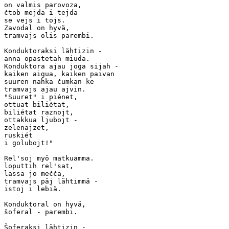
on valmis parovoza,

čtob mejdä i tejdä

se vejs i tojs.

Zavodal on hyvä, 

tramvajs olis parembi.

Konduktoraksi lähtizin -

anna opastetah miuda.

Konduktora ajau joga sijah -

kaiken aigua, kaiken paivan

suuren nahka čumkan ke

tramvajs ajau ajvin.

"Suuret" i piénet,

ottuat biliétat,

biliétat raznojt,

ottakkua ljubojt -

zelenäjzet,

ruskiét

i golubojt!"

Rel'soj myö matkuamma.

loputtih rel'sat,

lässä jo meččä,

tramvajs päj lähtimmä -

istoj i lebiä.

Konduktoral on hyvä,

šoferal - parembi.

Šoferaksi lähtizin -
