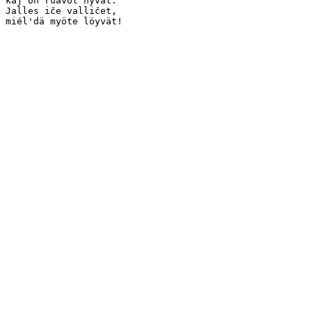
kaj on ruavot hyvät.

Jalles iče valličet,

miél'dä myöte löyvät!  
