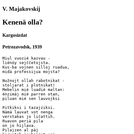
V. Majakovskij
Kenenä olla?
Kargosizdat
Petrozavodsk, 1939
Miul vuozié kazvau -

liénöy sejččetojsta.

Kus-ba vojnen silloj ruadua,  

midä professijua mojsta?

Nužnojt ollah rabotnikat -

stoljarat i plotnikat!  

Mebelin mié luadié maltan:  

énzimäj mié parren otan,

piluan mié sen lauvojksi

Pitkiksi i tazajziksi.

Nämä lauvat vot nenga

verstakas jo ličattih.

Ruavon periä pila

on jo hijlava.

Pilajzen al päj
