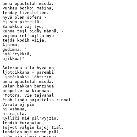
anna opastetah miuda.

Puhkau bojkoj mašina,

lendäy livestellen.

hyvä olen šofera -

éj sua piétellä.

Sanokkua vaj työ,

kunne tejl pidäy männä, -

vojmma rel'sojtta myö

tejdä kodih viija.

Ajamma, 

gudimma: "

"Väl'tykkiä,  

ujikkua!"  

Šoferana olla hyvä on,

ljotčikkana - parembi.

Ljotčikaksi lähtizin -

anna opastetah miuda.

Valan bakkah benzinua,

propellerua kiännän.

"Motora, vié tajvahal,

čtob lindu pajattelis rinnal.

Varata éj pié

ni vihmua,

ni rajsta.

Kylliči mié pil'vyjzis,  

lendiä čurahutan.

Tojvot valgié kajoj tiäl,

lendelen mié meren piäl,  

vién mié ilmaj paginua
