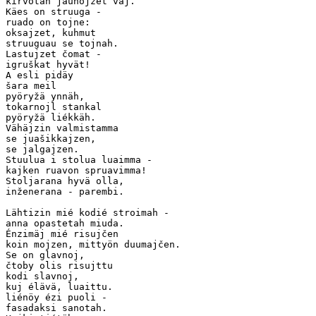
kirvotah jauhojzet vaj.

Käes on struuga -

ruado on tojne:

oksajzet, kuhmut

struuguau se tojnah.

Lastujzet čomat -

igruškat hyvät!

A esli pidäy

šara meil

pyöryžä ynnäh,

tokarnojl stankal

pyöryžä liékkäh.  

Vähäjzin valmistamma

se juašikkajzen,

se jalgajzen.

Stuulua i stolua luaimma -

kajken ruavon spruavimma!

Stoljarana hyvä olla,

inženerana - parembi.

Lähtizin mié kodié stroimah -

anna opastetah miuda.

Énzimäj mié risujčen

koin mojzen, mittyön duumajčen.

Se on glavnoj,

čtoby olis risujttu

kodi slavnoj,

kuj élävä, luaittu.    

liénöy ézi puoli -

fasadaksi sanotah.
