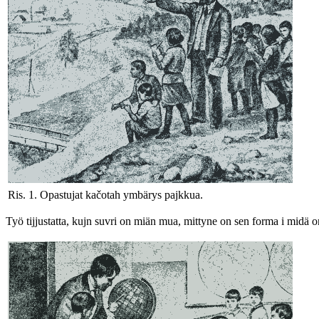
Ris. 1. Opastujat kačotah ymbärys pajkkua.
Työ tijjustatta, kujn suvri on miän mua, mittyne on sen forma i midä on