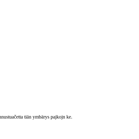
nnustuačetta tiän ymbärys pajkojn ke.