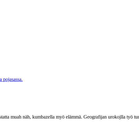
a pojasassa.
ijjustatta muah näh, kumbazella myö elämmä. Geografijan urokojlla työ tu