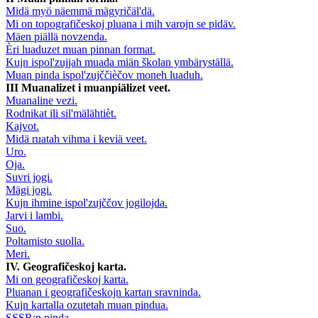
Midä myö näemmä mägyričäl'dä.
Mi on topografičeskoj pluana i mih varojn se pidäv.
Mäen piällä novzenda.
Èri luaduzet muan pinnan format.
Kujn ispol'zujjah muada miän školan ymbäryställä.
Muan pinda ispol'zujččièčov moneh luaduh.
III Muanalizet i muanpiälizet veet.
Muanaline vezi.
Rodnikat ili sil'mälähtièt.
Kajvot.
Midä ruatah vihma i keviä veet.
Uro.
Oja.
Suvri jogi.
Mägi jogi.
Kujn ihmine ispol'zujččov jogilojda.
Jarvi i lambi.
Suo.
Poltamisto suolla.
Meri.
IV. Geografičeskoj karta.
Mi on geografičeskoj karta.
Pluanan i geografičeskojn kartan sravninda.
Kujn kartalla ozutetah muan pindua.
SSSR:n pinda.