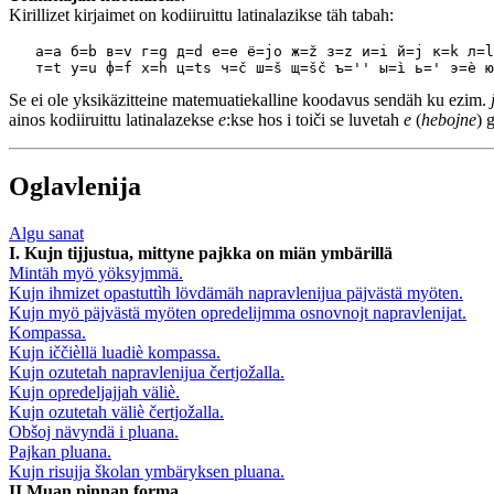
Kirillizet kirjaimet on kodiiruittu latinalazikse täh tabah:
   а=a б=b в=v г=g д=d е=e ё=jo ж=ž з=z и=i й=j к=k л=l
Se ei ole yksikäzitteine matemuatiekalline koodavus sendäh ku ezim.
ainos kodiiruittu latinalazekse
e
:kse hos i toiči se luvetah
e
(
hebojne
) 
Oglavlenija
Algu sanat
I. Kujn tijjustua, mittyne pajkka on miän ymbärillä
Mintäh myö yöksyjmmä.
Kujn ihmizet opastuttìh lövdämäh napravlenijua päjvästä myöten.
Kujn myö päjvästä myöten opredelijmma osnovnojt napravlenijat.
Kompassa.
Kujn iččièllä luadiè kompassa.
Kujn ozutetah napravlenijua čertjožalla.
Kujn opredeljajjah väliè.
Kujn ozutetah väliè čertjožalla.
Obšoj nävyndä i pluana.
Pajkan pluana.
Kujn risujja školan ymbäryksen pluana.
II Muan pinnan forma.