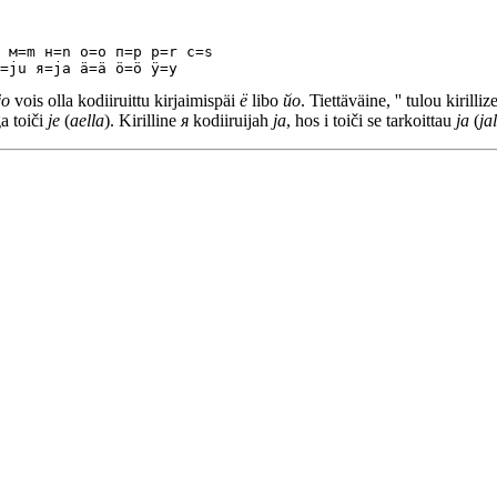
 м=m н=n о=o п=p р=r с=s

jo
vois olla kodiiruittu kirjaimispäi
ë
libo
йо
. Tiettäväine, '' tulou kiri
ga toiči
je
(
aella
). Kirilline
я
kodiiruijah
ja
, hos i toiči se tarkoittau
ja
(
ja