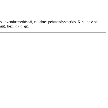
llizes kovendusmerkispäi, ei kahtes pehmendysmerkis. Kirilline
e
on
lgu
), toiči
jä
(
jal'gi
).