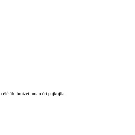
n èlètäh ihmizet muan èri pajkojlla.