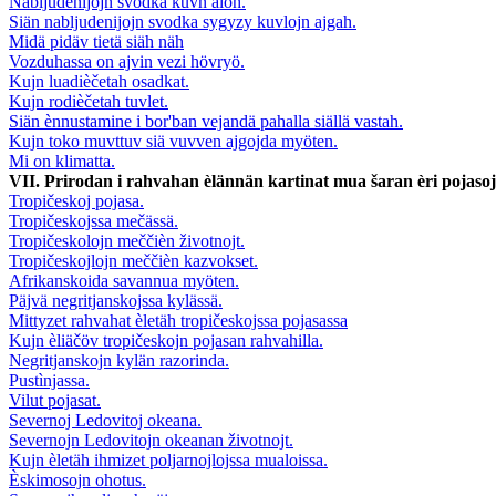
Nabljudenijojn svodka kuvn aloh.
Siän nabljudenijojn svodka sygyzy kuvlojn ajgah.
Midä pidäv tietä siäh näh
Vozduhassa on ajvin vezi hövryö.
Kujn luadièčetah osadkat.
Kujn rodièčetah tuvlet.
Siän ènnustamine i bor'ban vejandä pahalla siällä vastah.
Kujn toko muvttuv siä vuvven ajgojda myöten.
Mi on klimatta.
VII. Prirodan i rahvahan èlännän kartinat mua šaran èri pojasoj
Tropičeskoj pojasa.
Tropičeskojssa mečässä.
Tropičeskolojn meččièn životnojt.
Tropičeskojlojn meččièn kazvokset.
Afrikanskoida savannua myöten.
Päjvä negritjanskojssa kylässä.
Mittyzet rahvahat èletäh tropičeskojssa pojasassa
Kujn èliäčöv tropičeskojn pojasan rahvahilla.
Negritjanskojn kylän razorinda.
Pustìnjassa.
Vilut pojasat.
Severnoj Ledovitoj okeana.
Severnojn Ledovitojn okeanan životnojt.
Kujn èletäh ihmizet poljarnojlojssa mualoissa.
Èskimosojn ohotus.