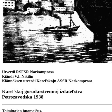
Utverdi RSFSR Narkomprosa
Kiändi V.I. Nikitin
Kiännöksen utverdi Karel'skojn ASSR Narkomprosa
Karel'skoj gosudarstvennoj izdatel'stva
Petrozavodska 1938
Toimittajan huomaičus.