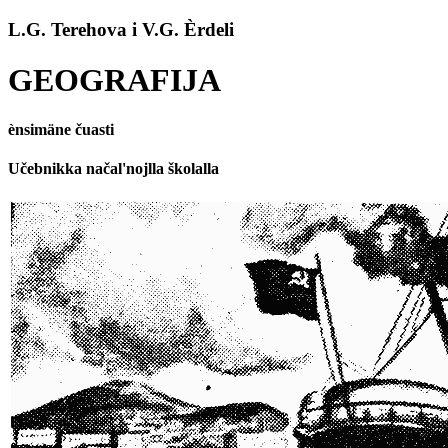
L.G. Terehova i V.G. Èrdeli
GEOGRAFIJA
ènsimäne čuasti
Učebnikka načal'nojlla školalla