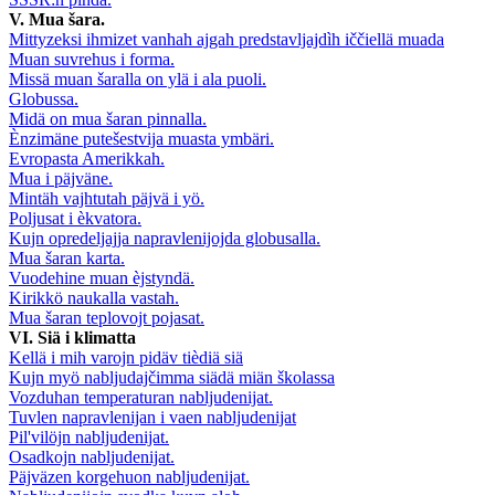
V. Mua šara.
Mittyzeksi ihmizet vanhah ajgah predstavljajdìh iččiellä muada
Muan suvrehus i forma.
Missä muan šaralla on ylä i ala puoli.
Globussa.
Midä on mua šaran pinnalla.
Ènzimäne putešestvija muasta ymbäri.
Evropasta Amerikkah.
Mua i päjväne.
Mintäh vajhtutah päjvä i yö.
Poljusat i èkvatora.
Kujn opredeljajja napravlenijojda globusalla.
Mua šaran karta.
Vuodehine muan èjstyndä.
Kirikkö naukalla vastah.
Mua šaran teplovojt pojasat.
VI. Siä i klimatta
Kellä i mih varojn pidäv tièdiä siä
Kujn myö nabljudajčimma siädä miän školassa
Vozduhan temperaturan nabljudenijat.
Tuvlen napravlenijan i vaen nabljudenijat
Pil'vilöjn nabljudenijat.
Osadkojn nabljudenijat.
Päjväzen korgehuon nabljudenijat.