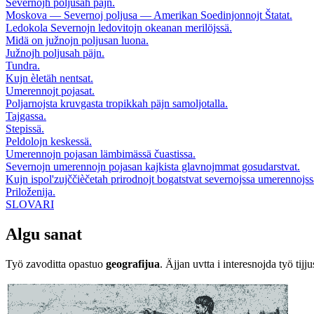
Severnojh poljusah päjn.
Moskova — Severnoj poljusa — Amerikan Soedinjonnojt Štatat.
Ledokola Severnojn ledovitojn okeanan merilöjssä.
Midä on južnojn poljusan luona.
Južnojh poljusah päjn.
Tundra.
Kujn èletäh nentsat.
Umerennojt pojasat.
Poljarnojsta kruvgasta tropikkah päjn samoljotalla.
Tajgassa.
Stepissä.
Peldolojn keskessä.
Umerennojn pojasan lämbimässä čuastissa.
Severnojn umerennojn pojasan kajkista glavnojmmat gosudarstvat.
Kujn ispol'zujččièčetah prirodnojt bogatstvat severnojssa umerennojss
Priloženija.
SLOVARI
Algu sanat
Työ zavoditta opastuo
geografijua
. Äjjan uvtta i interesnojda työ t