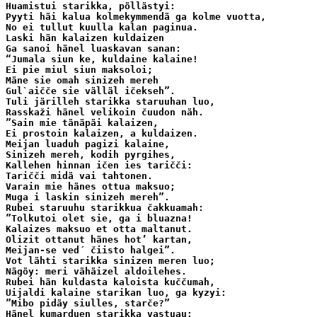
Huamistui starikka, pöllästyi:

Pyyti häi kalua kolmekymmendä ga kolme vuotta,

No ei tullut kuulla kalan paginua.

Laski hän kalaizen kuldaizen 

Ga sanoi hänel luaskavan sanan:

“Jumala siun ke, kuldaine kalaine!

Ei pie miul siun maksoloi;

Mäne sie omah sinizeh mereh

Gul`aičče sie välläl ičekseh”.

Tuli järilleh starikka staruuhan luo,

Rasskaži hänel velikoin čuudon näh.

”Sain mie tänäpäi kalaizen,

Ei prostoin kalaizen, a kuldaizen.

Meijan luaduh pagizi kalaine,

Sinizeh mereh, kodih pyrgihes,

Kallehen hinnan ičen ies taričči: 

Taričči midä vai tahtonen.

Varain mie hänes ottua maksuo;

Muga i laskin sinizeh mereh”.

Rubei staruuhu starikkua čakkuamah:

”Tolkutoi olet sie, ga i bluazna!

Kalaizes maksuo et otta maltanut.

Olizit ottanut hänes hot’ kartan,

Meijan-se ved´ čiisto halgei”.

Vot lähti starikka sinizen meren luo;

Nägöy: meri vähäizel aldoilehes.

Rubei hän kuldasta kaloista kuččumah,

Uijaldi kalaine starikan luo, ga kyzyi:

”Mibo pidäy siulles, starče?”

Hänel kumarduen starikka vastuau:
