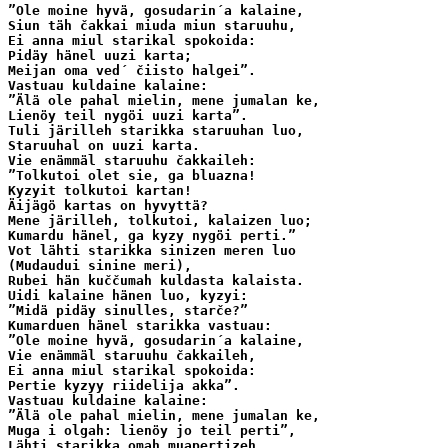
”Ole moine hyvä, gosudarin´a kalaine,

Siun täh čakkai miuda miun staruuhu,

Ei anna miul starikal spokoida:

Pidäy hänel uuzi karta; 

Meijan oma ved´ čiisto halgei”.

Vastuau kuldaine kalaine:

”Älä ole pahal mielin, mene jumalan ke,

Lienöy teil nygöi uuzi karta”.

Tuli järilleh starikka staruuhan luo,

Staruuhal on uuzi karta.

Vie enämmäl staruuhu čakkaileh:

”Tolkutoi olet sie, ga bluazna!

Kyzyit tolkutoi kartan!

Äijägö kartas on hyvyttä?

Mene järilleh, tolkutoi, kalaizen luo;

Kumardu hänel, ga kyzy nygöi perti.”

Vot lähti starikka sinizen meren luo

(Mudaudui sinine meri),

Rubei hän kuččumah kuldasta kalaista.

Uidi kalaine hänen luo, kyzyi:

”Midä pidäy sinulles, starče?”

Kumarduen hänel starikka vastuau:

”Ole moine hyvä, gosudarin´a kalaine,

Vie enämmäl staruuhu čakkaileh,

Ei anna miul starikal spokoida:

Pertie kyzyy riidelija akka”.

Vastuau kuldaine kalaine:

”Älä ole pahal mielin, mene jumalan ke,

Muga i olgah: lienöy jo teil perti”,

Lähti starikka omah muapertizeh, 
