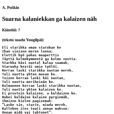
A. Puškin
Suarna kalaniekkan ga kalaizen näh
Kiändäi: ?
(tekstu suadu Yougilpäi)
Eli starikka oman staruhan ke

Ihan sinizen meren luona;

Elettih hyö pahas muaperttis

Täyttä kolmekymmentä ga kolme vuotta.

Starkka kävi nuotal kalua suamah,

Staruuha kezräi omie työlöi.

Kerran laski starikka nuotan mereh,

Tuli nuotta yhten muvan ke.

Toizen kerran laski häi nuotan,

Tuli nuotta meriheinän ke.

Kolmannen kerran laski starikka nuotan,

Tuli nuotta yhten kalaizen ke.

Ei prostoin kalaizen, a kuldaizen ke.

Rubei kuldaine kalaine pyrgiemäh,

Ihmizen kielen pagizemah:

”Laske sie, starče, miuda mereh,

Kallehen ičes tuači annan makson:

Annan midä vai tahtonet”.
