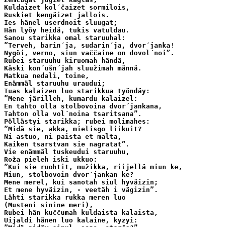
Kuldaizet kol´čaizet sormilois,

Ruskiet kengäizet jallois.

Ies hänel userdnoit sluugat;

Hän lyöy heidä, tukis vatuldau.

Sanou starikka omal staruuhal:

”Terveh, barin´ja, sudarin´ja, dvor´janka!

Nygöi, verno, siun vaččaine on dovol´noi”.

Rubei staruuhu kiruomah händä,

Käski kon´ušn´jah sluužimah männä.

Matkua nedali, toine,

Enämmäl staruuhu uraudui;

Tuas kalaizen luo starikkua työndäy:

”Mene järilleh, kumardu kalaizel:

En tahto olla stolbovoina dvor´jankana, 

Tahton olla vol´noina tsaritsana”.

Pöllästyi starikka; rubei molimahes:

”Midä sie, akka, mielisgo liikuit?

Ni astuo, ni paista et malta,

Kaiken tsarstvan sie nagratat”.

Vie enämmäl tuskeudui staruuhu,

Roža pieleh iski ukkuo:

”Kui sie ruohtit, mužikka, riijellä miun ke,

Miun, stolbovoin dvor´jankan ke?

Mene merel, kui sanotah siul hyväizin;

Et mene hyväizin, - veetäh i vägizin”.

Lähti starikka rukka meren luo

(Musteni sinine meri),

Rubei hän kuččumah kuldaista kalaista,

Uijaldi hänen luo kalaine, kyzyi:
