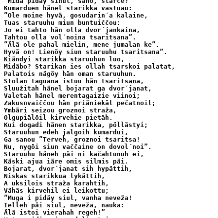
”Midä pidäy sinul, sano, starče?”

Kumarduen hänel starikka vastuau:

”Ole moine hyvä, gosudarin´a kalaine,

Tuas staruuhu miun buntuiččou:

Jo ei tahto hän olla dvor´jankaina,

Tahtou olla vol´noina tsaritsana”.

”Älä ole pahal mielin, mene jumalan ke”.

Hyvä on! Lienöy siun staruuhu tsaritsana”.

Kiändyi starikka staruuhun luo,

Midäbo? Starikan ies ollah tsarskoi palatat,

Palatois nägöy hän oman staruuhun.

Stolan taguana istuu hän tsaritsana,

Sluužitah hänel bojarat ga dvor´janat,

Valetah hänel merentagaizie viinoi;

Zakusпvaiččou hän priäniekäl pečatnoil;

Ymbäri seizou groznoi straža,

Olgupiälöil kirvehie pietäh.

Kui dogadi hänen starikka, pöllästyi;

Staruuhun edeh jalgoih kumardui,

Ga sanou ”Terveh, groznoi tsaritsa!

Nu, nygöi siun vaččaine on dovol´noi”.

Staruuhu häneh päi ni kačahtunuh ei,

Käski ajua iäre omis silmis päi.

Bojarat, dvor´janat sih hypättih,

Niskas starikkua lykättih,

A uksilois straža karahtih,

Vähäs kirvehil ei leikottu;

”Muga i pidäy siul, vanha neveža!

Ielleh päi siul, neveža, nauka:

Älä istoi vierahah regeh!”
