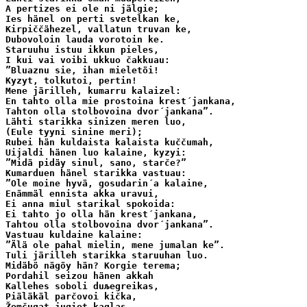
A pertizes ei ole ni jälgie;

Ies hänel on perti svetelkan ke,

Kirpiččähezel, vallatun truvan ke,

Dubovoloin lauda vorotoin ke.

Staruuhu istuu ikkun pieles, 

I kui vai voibi ukkuo čakkuau:

”Bluaznu sie, ihan mieletöi!

Kyzyt, tolkutoi, pertin!

Mene järilleh, kumarru kalaizel:

En tahto olla mie prostoina krest´jankana,

Tahton olla stolbovoina dvor´jankana”. 

Lähti starikka sinizen meren luo,

(Eule tyyni sinine meri);

Rubei hän kuldaista kalaista kuččumah,

Uijaldi hänen luo kalaine, kyzyi:

”Midä pidäy sinul, sano, starče?”

Kumarduen hänel starikka vastuau:

”Ole moine hyvä, gosudarin´a kalaine,

Enämmäl ennista akka uravui,

Ei anna miul starikal spokoida:

Ei tahto jo olla hän krest´jankana,

Tahtou olla stolbovoina dvor´jankana”.

Vastuau kuldaine kalaine:

”Älä ole pahal mielin, mene jumalan ke”.

Tuli järilleh starikka staruuhan luo.

Midäbö nägöy hän? Korgie terema;

Pordahil seizou hänen akkah

Kallehes soboli duљegreikas,

Piäläkäl parčovoi kička,

Žemčugat jugiet kaglas,
