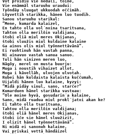
Vot proidiu vie nedali, toine,

Vie enämmäl staruuhu uraudui:

Työndäy sluugat ukkuodah eččimäh.

Löyvettih starikka, hänen luo tuodih.

Sanou staruuhu starikal:

”Mene, kumarda kalaizel,

En tahto olla vol´noina tsaritsana,

Tahton olla merilöin valdijana,

štobi eliä miul meres Okijanas,

štobi sluužis miul kuldaine kalaine

Ga ainos olis miul työnnettävänä”.

Ei ruohtinuh hän vastah panna,

Ni ainavuo vastah sanua sanuo.

Tuli hän sinizen meren luo,

Nägöy, merel on musta buurju:

Muga i noustih vihaizet allot,

Muga i kävelläh, ulvojen ulvotah.

Rubei hän kuldaista kalaista kuččumah,

Uijaldi hänen luo kalaine, kyzyi:

”Midä pidäy sinul, sano, starče?”

Kumarduen hänel starikka vastuau:

”Ole moine hyvä, gosudarin´a kalaine,

Sano, midä ruadua miul prokl´jatoi akan ke?

Ei tahto olla tsaritsana, 

Tahtou olla merilöin valdijana;

štobi eliä hänel meres Okijanas,

štobi iče sie hänel sluužizit,

I olizit hänel työnnettävänä”.

Ni midä ei sanonuh kalaine,

Vai priskai vettä händäizel
