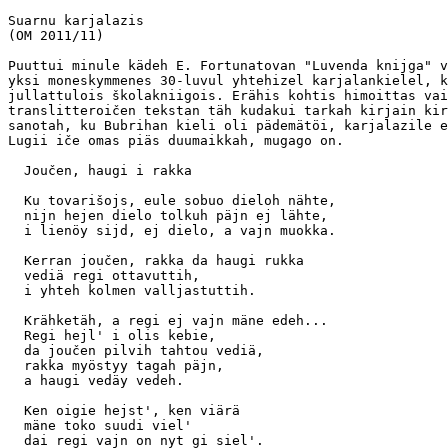
Suarnu karjalazis

(OM 2011/11)

Puuttui minule kädeh E. Fortunatovan "Luvenda knijga" v
yksi moneskymmenes 30-luvul yhtehizel karjalankielel, k
jullattulois školakniigois. Erähis kohtis himoittas vai
translitteroičen tekstan täh kudakui tarkah kirjain kir
sanotah, ku Bubrihan kieli oli pädemätöi, karjalazile e
Lugii iče omas piäs duumaikkah, mugago on.

  Joučen, haugi i rakka

  Ku tovarišojs, eule sobuo dieloh nähte,

  nijn hejen dielo tolkuh päjn ej lähte,

  i lienöy sijd, ej dielo, a vajn muokka.

  Kerran joučen, rakka da haugi rukka

  vediä regi ottavuttih,

  i yhteh kolmen valljastuttih.

  Krähketäh, a regi ej vajn mäne edeh...

  Regi hejl' i olis kebie,

  da joučen pilvih tahtou vediä,

  rakka myöstyy tagah päjn,

  a haugi vedäy vedeh.

  Ken oigie hejst', ken viärä

  mäne toko suudi viel'

  dai regi vajn on nyt gi siel'.
