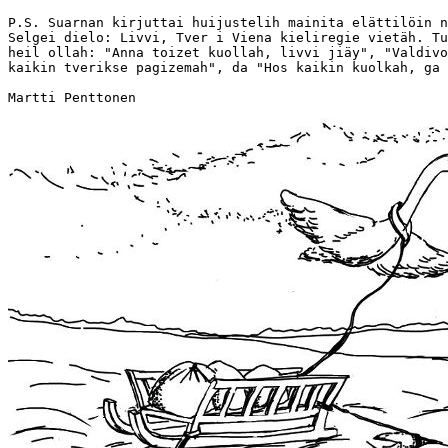
P.S. Suarnan kirjuttai huijustelih mainita elättilöin n
Selgei dielo: Livvi, Tver i Viena kieliregie vietäh. Tu
heil ollah: "Anna toizet kuollah, livvi jiäy", "Valdivo
kaikin tverikse pagizemah", da "Hos kaikin kuolkah, ga 