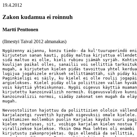
19.4.2012
Zakon kudamua ei roinnuh
Martti Penttonen
(Ilmestyi Taival 2012 almanakas)
Nygözenny aijannu, konzu tiedo- da kul'tuuruperindö enimyölleh siirdyy
kirjutetun sanan kauti, pidäy maltua kirjuttua ellendettävästi. Ku
sidä maltuo ei olle, kieli rubieu jiämäh syrjäh. Kohtinazes paginas,
kuulijan paikal olles, sanailii voi sellittiä tarkoituksii tarbehen
mugah, a kirjutetun kielen pidäs tavoittua yhtel kerdua suuri joukko
lugijua jogahizele erikseh sellittämättäh, sih pidäy kirjukieli.
Paginkieligi ei säily, ku kielel ei olle roulii jogapäiväzes
argielokses. Kielel pidäy olla poliittizen vallan hyväksyndy, ku sidä
vois käyttiä yhteiskunnas. Nygöi oigevus käyttiä muamankieldy on
kirjutettu kanzoinvälizih normoih. Oigevusvaldivo kunnivoiččou
kanzoinvälizii normoi, siädäy zakonat sen mugah da eläy zakonoin
mugah.

Nevvostoliiton hajottuu da poliittizien ololoin vällendyttyy
karjalazetgi ruvettih kyzymäh oigevuksii omale kielele. Vuozituhanden
vaihtumizen mollembin puolin Karjalas käydih suuri pagin karjalan
kielen stuatusas, sit, voibigo karjalan kielen nostua Tazavallan
virallizekse kielekse. Yksin Oma Mua lehtes oli enämbi sadua
kirjutustu zakonprojektas. Opin ellendiä da sellittiä, kui se pagin
meni da mindäh muga. Pagin eihäi tyhjäs alganuh, eigo sih loppunuh.
Sendäh pidäy kačahtua histourieh, kuspäi tulimmo täh kielitilandeheh,
da kunnepäi jatkua tämän jälgeh. Karjalazet eletäh kahtel puolel rajua
da suomi on karjalan sugukieli, sendäh suomelazil oli suuri vaikutus
kielipoliitiekkah da sendäh pidäy vähäzen sellittiä Suomengi
tapahtumii.


Vuozisuan allun kiänälmykset Suomes da Karjalas

Väitetäh, ku Karjal on suannuh nimen Korelas, kudai oli nygözen
Priozerskan, endizen Käkisalmen ammuine nimi. Tovengi sie elettih
karjalazet, kuduat paistih karjalakse sissah, kuni Ruočči valloitti
linnan 1500-luvul. Vuozituhanden algupuolel Ruočči oli jo valloittanuh
Kannaksen da suomelastanuh sie elännyöt karjalazet. Korelan valloitus
ajoi pagoh karjalazii Tverissäh da rubei suomelastamah Luadogan
päivänaskupuolel elännyzii karjazii. Suomen Pohjas-Karjalua da
Raja-Karjaluagi ruvettih suomelastamah. Enzimäzeh muailmanvoinah
mennes Jänisjärven päivänlaskupuoli jo oli suomelastunnuttu. Suomen
iččenästyttyy Suomi rubei ielleh kehittämäh da suomelastamah
Raja-Karjalua. Moizih paikkoih kui Läskeläh, Pitkährandah, Loimolah,
Suojärven Suvilahteh perustettih fuabriekkoi da niilöih muutti äijäl
suomelastu rahvastu.  Pienembihgi kylih nostettih suomenkielizet
školat, da Raja-Karjal vähin vähäzin rubei suomelastumah.

Suomen iččenästymizen v. 1917 jälgeh Suomen da Nevvosto-Ven'an
suhtehet oldih segavas tilas. Suomes oli vie Ven'an vallan aiguzii
sodajoukkoloi, kudamis ei tietty, kenen puolel net ollah. Kaksi kuudu
iččenästymizen jälgeh ruskiet jullistettih sotsialistine vallankumovus
da nostettih toine halličus. Ga se ei pyzynnyh vallas ku kolme kuudu.
Enimät johtajis pajettih Piiterih. Edvard Gylling, kuopiolazen
inženieran poigu, statistiekan douhturi, ruskien halličuksen
talohusministru, peittelihes Helsingis sissah, kuni kezäl 1918 pagei
Stokholmah. Valgiet voittajat libo ammuttih ruskieloi gvardietsoi libo
pandih heidy tyrmäh.

Valgieloin puolel oli niidy, kuduat tahtottih "auttua heimovellilöi".
Hyö työnnettih omatahtozii, peitoči kannatettuloi, partizuanujoukkoloi
"vällendämäh" rajan tagan eläjii karjalazii, da liittämäh Karjal
Suomeh. Anukselaine rahvas ei olluh ylen myödymieline "vällendäjile".
Vienas oli enämbi niidy, kuduat tahtottih liittoh suomelazien ker, da
niidygi, kuduat tahtottih iččenästy Karjalua, sodatilandehengi mugah.
Voinan hätkestyjes valgei Suomi rubei irdavumah Karjalan
operatsielois. Jälgimäzen iskun huavehile iččenäzes Karjalas andoi
Trotski työndämäl 1921 vuvven lopul Ve'alpäi 20 tuhattu (libo 30
tuhattugi?) ruskien armien saldattua äijiä pienembii da pahoi
varustettuloi Karjalan väliaigazen halličuksen joukkoloi vastah.
Uhtuan halličuksel ei olluh nimittustu mahtuo pyzyö jalloillah. Enämbi
kymmendy tuhattu Vienan karjalastu pagei Suomeh.

Vuvven 1920 allus Gylling kirjutti Stokholmaspäi Leninale, eigo
suomelazet ruskiet voidas tulla johtamah Ven'an Karjalua. Pluanu
pädigi Leninale. Häi kučui Gyllingan johtamah Karjalan Ruadorahvahan
Kommuunua. Petroskoih Gylling tuli tuhukuus 1920. Toinah Karjalaspäi
voisgi luadie suuren ruskien Suomen da iellehgi levittiä
vallankumovustu Skandinaavieh?

Ven'an bol'ševikkuhallindol oli zobottua joga puolel da sendäh heilegi
pädi luadie rauhansobimus Suomen ker. Se allekirjutettih Tartus
14.10.1920. Rauhansobimukses karjalazet mainitah 10 artiklas, kudaman
mugah "Suomi vedäy nellänkymmenen päivän aloh rauhansobimuksen
vägehtulendas sodajoukot Rebolan da Porajärven kunnispäi, kudamat
liitetäh Ven'an valdukundah, Arhangelan da Anuksen gobernijan
karjalazen rahvahan luajittuh kanzallistu ičemiäriämisoigevuttu
käyttäjäh Päivännouzu-Karjalan autonomizeh aloveheh". Sobimustekstas
mainitah vaiku ičemiäriämisoigevus, ei kieldy, a sobimukseh liitetys
ven'ankielizes dokluadas sellitetäh, ku "paikalline kieli on
hallindon, zakonoinhyväksyndän da rahvahan sivistyksen kielenny". Sie
muitegi tarkembah sellitetäh, mittustu ičemiäriämisoigevuttu
sobimukses tarkoitetah. Karjalazien deleguattoi Tartus ei olluh -
sobimustu luajittih vaiku suomelazet da ven'alazet.


Suomelaine hallindo Karjalas

Vuvven 1920 rahvahanluvun mugah Karjalan Ruadorahvahan Kommuunan 143
tuhandes eläjäs 61 protsentua oldih karjalazet, 34 protsentua 
ven'alazet, suomelastu heijän joukos ei olluh ni protsentua. Yhtelläh
Leninan ker sovitun mugah johtoh nostettih suomelazet. Puuttumattah
muite ruskieloin suomelazien hallindoh, ga kielipoliitiekas hyö ei
pietty karjalan kieldy pädevänny kielenny a pandih suomen kieli
karjalazien kielekse.

Enzimäine yleiskarjalaine nevvostoloin kerähmö 1921 piätti, ku suomi
on viralline kieli ven'an rinnal. Vuonnu 1923 annetus Karjalan
Ruadorahvahan Kommuunan azetukses "suomelas-karjalaine kieli" (t.s.
suomen kieli) da ven'an kieli ollah samanarvozet. Enzimäine karjalaine
alovehelline puolovehkonferensii v. 1922 jullisti karjalan kirjukielen
luadimizen "šovinistizekse da reaktsionnoikse, viäräkse da
vahingollizekse tavoittehekse, kudai pyrritti muanittua pimiedy
massua". Školis karjalazii ruvettih opastamah suomen kielel, no
algukluasoil karjalan kieldygi sai käyttiä. Tveris 1932 jullatus
karjalankielizes (!) "Ruamma urhakaldi" opastundukniigas kirjutetah
"Karielan Respublikas" nenga: "Kaikki karielazet opaššutah finnoin
kielellä, kumbane on heiläh maltavembi hormin kieldä". 

Ulgopuoline vois kummeksie sidä, kui näppine suomelazii voi nostua
suomen kielen virallizekse kielekse, a enimistörahvahan kieldy ei ni
tunnustettu kielekse, da vie kiellettih kehittämäs sidä kirjukielekse.
Suomi da karjal ollah sugukielet. Suomes tulluzil immigrantoil, hos
oldih ruskiet, oli luja suomelaine ičentundo, a karjalazet ei selgieh
iččiedäh tunnustettu eigo oldu allettu kieliruaduo. Poliittine
konjunktuuru toinah sellittäy, mindäh hyö voidih nenga luadie.
Suomelazet Karjalan johtos oldih välineh Suomen liittämizekse
nevvostoimperiumah suomelas-karjalazennu tazavaldannu. Nimittämäl
suomen kieldy suomelas-karjalazekse kielekse Tartun rauhansobimuksen
dokluadan uskalmo paikallizen kielen käytös muga kui täydyi.


Voinan aigu

Poliittizet konjunktuurat ei olla muuttumattomat. Kolmekymmenluvul
Stalin algoi natsionalizman vastazen kampuanien, t.s. rubei nostamah
ven'alasnatsionalizmua da painamah pienembien rahvahien
natsionalizmua. Suomelasmielisty hallinduo Karjalas ruvettih pidämäh
varavonnu. Johtajat likvidiiruittih da heijän ker suuri vuitti
suomelazis immigrantois. Karjalastugi rahvastu tapettih, lugumiäräs
enämbi migu suomelazii. Täs tilandehes karjalan kieli nostettih Tartun
rauhansobimukses mainitukse paikallizekse kielekse. Vuvves 1937 vuodeh
1939 karjalan kieldy luajittih kirjukielekse "stahanovilazel" kiirehel
da väill. A vuonnu 1939 Nevvostoliitto sobi Germuanien ker Europan