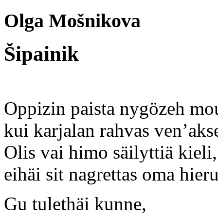
Olga Mošnikova
Šipainik
Oppizin paista nygözeh mo
kui karjalan rahvas ven’ak
Olis vai himo säilyttiä kieli,
eihäi sit nagrettas oma hieru
Gu tulethäi kunne,