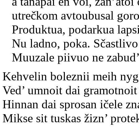
a tänäpäi en voi, zan’atoi 
utrečkom avtoubusal goro
Produktua, podarkua lapsil
Nu ladno, poka. Sčastlivo 
Muuzale piivuo ne zabud’ 
Kehvelin boleznii meih nygö
Ved’ umnoit dai gramotnoit b
Hinnan dai sprosan ičele z
Mikse sit tuskas žizn’ prote