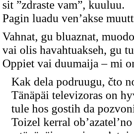
sit ”zdraste vam”, kuuluu.
Pagin luadu ven’akse muutt
Vahnat, gu bluaznat, muodo
vai olis havahtuakseh, gu tu
Oppiet vai duumaija – mi 
Kak dela podruugu, čto n
Tänäpäi televizoras on hyv
tule hos gostih da pozvoni
Toizel kerral ob’azatel’no 