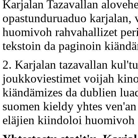
Karjalan Tazavallan alovehel
opastunduruaduo karjalan, 
huomivoh rahvahallizet peri
tekstoin da paginoin kiändä
2. Karjalan tazavallan kul't
joukkoviestimet voijah kino
kiändämizes da dublien luad
suomen kieldy yhtes ven'an 
eläjien kiindoloi huomivoh 