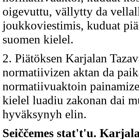
oigevuttu, vällytty da vella
joukkoviestimis, kuduat piä
suomen kielel.
2. Piätöksen Karjalan Taza
normatiivizen aktan da paik
normatiivuaktoin painamize
kielel luadiu zakonan dai 
hyväksynyh elin.
Seiččemes stat't'u. Karja