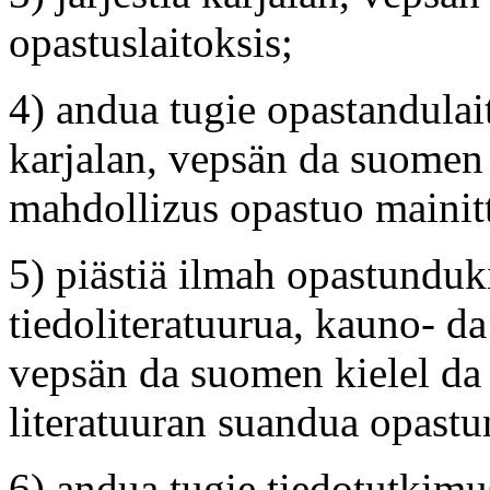
opastuslaitoksis;
4) andua tugie opastandulai
karjalan, vepsän da suomen 
mahdollizus opastuo mainittu
5) piästiä ilmah opastunduk
tiedoliteratuurua, kauno- da
vepsän da suomen kielel da 
literatuuran suandua opastun
6) andua tugie tiedotutkimu