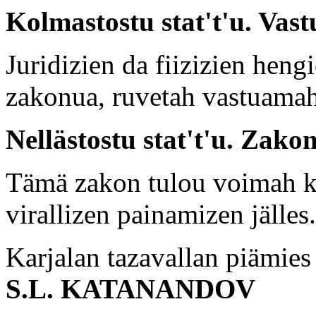
Kolmastostu stat't'u. Vas
Juridizien da fiizizien heng
zakonua, ruvetah vastuam
Nellästostu stat't'u. Zako
Tämä zakon tulou voimah 
virallizen painamizen jälles.
Karjalan tazavallan piämies
S.L. KATANANDOV