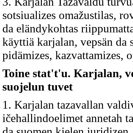
3. Karjalan Tazavaldu turvu
sotsiualizes omažustilas, r
da eländykohtas riippumatta
käyttiä karjalan, vepsän da
pidämizes, kazvattamizes, o
Toine stat't'u. Karjalan, 
suojelun tuvet
1. Karjalan tazavallan valdi
ičehallindoelimet annetah t
da suomen kielen juridizen, 