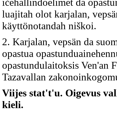
ičehallindoelimet da opastu
luajitah olot karjalan, veps
käyttönotandah niškoi.
2. Karjalan, vepsän da suom
opastua opastunduainehennu 
opastundulaitoksis Ven'an F
Tazavallan zakonoinkogom
Viijes stat't'u. Oigevus v
kieli.