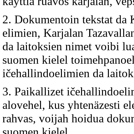
käyttiä ruavos karjalan, vep
2. Dokumentoin tekstat da 
elimien, Karjalan Tazavalla
da laitoksien nimet voibi lu
suomen kielel toimehpanoel
ičehallindoelimien da laito
3. Paikallizet ičehallindoeli
alovehel, kus yhtenäzesti ele
rahvas, voijah hoidua dokum
suomen kielel.