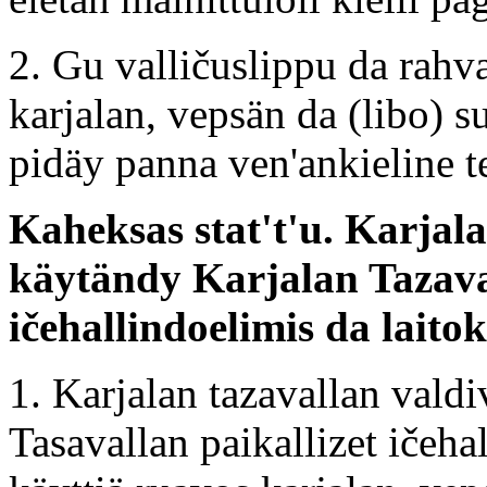
2. Gu valličuslippu da rahv
karjalan, vepsän da (libo) s
pidäy panna ven'ankieline t
Kaheksas stat't'u. Karjal
käytändy Karjalan Tazaval
ičehallindoelimis da laitok
1. Karjalan tazavallan valdi
Tasavallan paikallizet ičeha