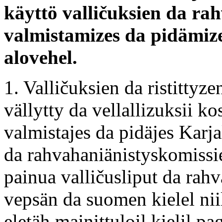
käyttö valličuksien da r
valmistamizes da pidämiz
alovehel.
1. Valličuksien da ristittyz
vällytty da vellallizuksii 
valmistajes da pidäjes Karj
da rahvahaniänistyskomissi
painua valličusliput da rahv
vepsän da suomen kielel niil
eletäh mainittuloil kielil pag