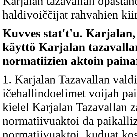
Karjalan tazavallan opastan
haldivoiččijat rahvahien ki
Kuvves stat't'u. Karjalan
käyttö Karjalan tazavall
normatiizien aktoin paina
1. Karjalan Tazavallan valdi
ičehallindoelimet voijah pa
kielel Karjalan Tazavallan 
normatiivuaktoi da paikalli
normatiivuaktoi, kuduat kos