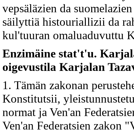
vepsäläzien da suomelazien e
säilyttiä histouriallizii da r
kul'tuuran omaluaduvuttu Ka
Enzimäine stat't'u. Karja
oigevustila Karjalan Taza
1. Tämän zakonan perustehe
Konstitutsii, yleistunnuste
normat ja Ven'an Federatsie
Ven'an Federatsien zakon "V