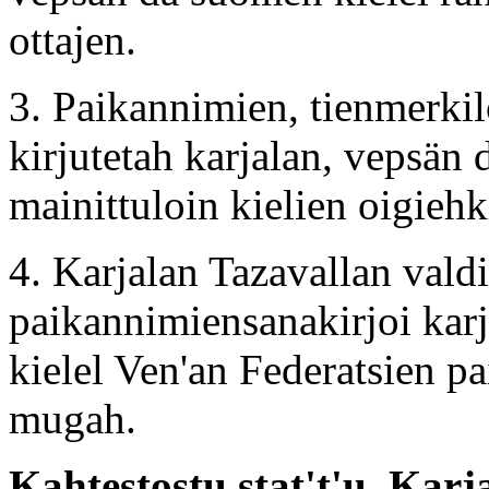
ottajen.
3. Paikannimien, tienmerkil
kirjutetah karjalan, vepsän 
mainittuloin kielien oigieh
4. Karjalan Tazavallan vald
paikannimiensanakirjoi karj
kielel Ven'an Federatsien
mugah.
Kahtestostu stat't'u. Kar