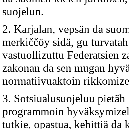
suojelun.
2. Karjalan, vepsän da suom
merkiččöy sidä, gu turvatah 
vastuollizuttu Federatsien
zakonan da sen mugan hyvä
normatiivuaktoin rikkomize
3. Sotsiualusuojeluu pietäh
programmoin hyväksymizel, 
tutkie, opastua, kehittiä da 