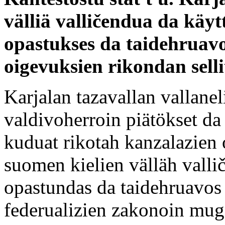
välliä valličendua da käy
opastukses da taidehruav
oigevuksien rikondan sell
Karjalan tazavallan vallanel
valdivoherroin piätökset da
kuduat rikotah kanzalazien 
suomen kielien välläh valli
opastundas da taidehruavos 
federualizien zakonoin mug