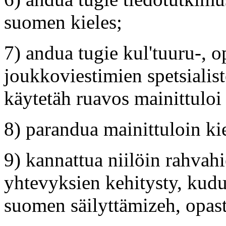
suomen kieles;
7) andua tugie kul'tuuru-, o
joukkoviestimien spetsialist
käytetäh ruavos mainittuloi 
8) parandua mainittuloin ki
9) kannattua niilöin rahvah
yhtevyksien kehitysty, kudu
suomen säilyttämizeh, opas