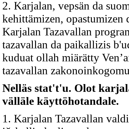
2. Karjalan, vepsän da suom
kehittämizen, opastumizen d
Karjalan Tazavallan progra
tazavallan da paikallizis b'
kuduat ollah miärätty Ven’a
tazavallan zakonoinkogomu
Nelläs stat't'u. Olot karj
välläle käyttöhotandale.
1. Karjalan Tazavallan valdi