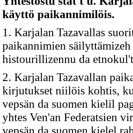
Yhtestostu stat't'u. Karj
käyttö paikannimilöis.
1. Karjalan Tazavallas suor
paikannimien säilyttämizeh
histourillizennu da etnokul
2. Karjalan Tazavallan paik
kirjutukset niilöis kohtis, k
vepsän da suomen kielil pagi
yhtes Ven'an Federatsien vir
vepsän da suomen kielel ra