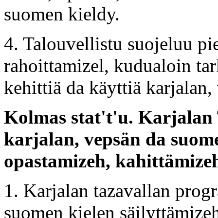
suomen kieldy.
4. Talouvellistu suojeluu p
rahoittamizel, kudualoin tark
kehittiä da käyttiä karjalan
Kolmas stat't'u. Karjala
karjalan, vepsän da suome
opastamizeh, kahittämizeh
1. Karjalan tazavallan prog
suomen kielen säilyttämize