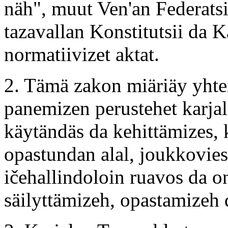
näh", muut Ven'an Federatsi
tazavallan Konstitutsii da 
normatiivizet aktat.
2. Tämä zakon miäriäy yht
panemizen perustehet karja
käytändäs da kehittämizes, 
opastundan alal, joukkovies
ičehallindoloin ruavos da on
säilyttämizeh, opastamizeh 