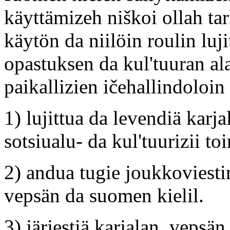
käyttämizeh niškoi ollah tar
käytön da niilöin roulin luj
opastuksen da kul'tuuran al
paikallizien ičehallindoloin
1) lujittua da levendiä karj
sotsiualu- da kul'tuurizii to
2) andua tugie joukkoviestim
vepsän da suomen kielil.
3) järjestiä karjalan, veps