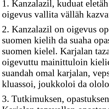
1. Kanzalazil, kuduat eletä
oigevus vallita välläh kazva
2. Kanzalazil on oigevus op
suomen kielih da suaha opas
suomen kielel. Karjalan taz
oigevuttu mainittuloin kiel
suandah omal karjalan, veps
kluassoi, joukkoloi da ololo
3. Tutkimuksen, opastuksen 