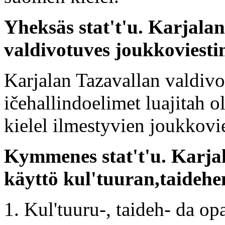
Yheksäs stat't'u. Karjala
valdivotuves joukkoviesti
Karjalan Tazavallan valdivov
ičehallindoelimet luajitah 
kielel ilmestyvien joukkovi
Kymmenes stat't'u. Karja
käyttö kul'tuuran,taidehe
1. Kul'tuuru-, taideh- da op