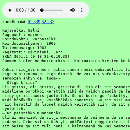
koordinuatat:
61.339,32.237
Rajaselkä, Salmi

Sugupuoli: nainen

Roindukohtu: Varpaselkä

Roinduvuozikymmen: 1900

Tallendusaigu: 1963

Pagizutti: Kiviniemi, Eero

SKNA 3051:1 (0:18:31–0:19:33)

Suomen kielen nauhoitearkisto. Kotimaisten kielten kesk
Onhäi niid‿oli ennen, eihäi ennen neńii umbisuoliloi ti
eigo suolisolmuloi eigo ńimidä. Ne vai oľi vačankivisty
semmozeh ähkyh da, tuom--

– Oligo kriisi?

Oli griisi, oli griisi, griistaudi. Sih oli sit semmoze
midäliene pörökköi kerättih sihi da maidoh pandih da la
niidy griisitaudis juotettih. Se oľ buite gu ľiäketty, 
midä böbökköi lie, voiböbökäks sanottih. Ga sit siel mu
ńiid kerättih da lapsel maidoh keitettih siih, da sit s
syötettih.

– No paistihko muannennäs?

Oľihäi muahizet da sit‿i mečännenä da veinnenä da se su
pidänyt. Ľibo sit säikähtyt, pöľľästyit neηgaleiten rut